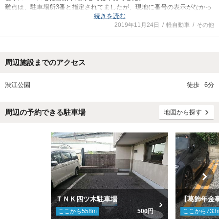
難点は、駐車場所3番と指定されてましたが、現地に番号の表示がなかっ
続きを読む
たことです。
2019年11月24日
軽自動車
その他
周辺施設までのアクセス
渋江公園
徒歩
6分
周辺の予約できる駐車場
地図から探す
ＴＮＫ四ツ木駐車場
ここから
558
m
500円
ここから
733