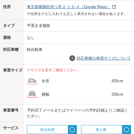
Previo
Next
住所
東京都葛飾区四つ木２-１５-４
（Google Maps）
※住所をナビに入れても正しく表示されない場合があります。
タイプ
平置き未舗装
屋根
なし
対応車種
軽自動車
対応車種の車両サイズについて
車室サイズ
※サイズを必ずご確認ください。
全長
435cm
横幅
250cm
車室番号
予約完了メールまたはマイページの予約詳細よりご確認く
ださい。
us
サービス
宿泊利用
再入庫