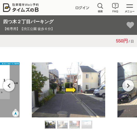
四つ木２丁目パーキング
【軽専用】【渋江公園 徒歩６分】
550円
/ 日