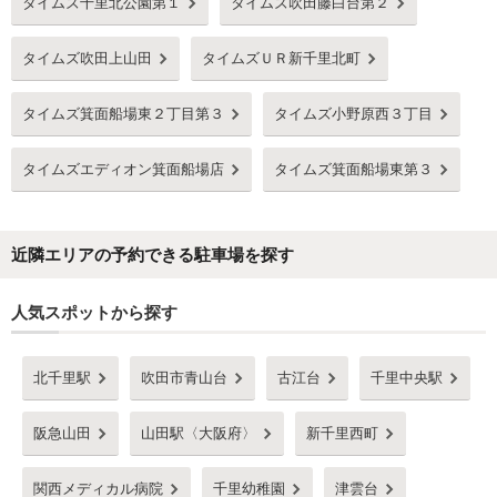
タイムズ千里北公園第１
タイムズ吹田藤白台第２
タイムズ吹田上山田
タイムズＵＲ新千里北町
タイムズ箕面船場東２丁目第３
タイムズ小野原西３丁目
タイムズエディオン箕面船場店
タイムズ箕面船場東第３
近隣エリアの予約できる駐車場を探す
人気スポットから探す
北千里駅
吹田市青山台
古江台
千里中央駅
阪急山田
山田駅〈大阪府〉
新千里西町
関西メディカル病院
千里幼稚園
津雲台