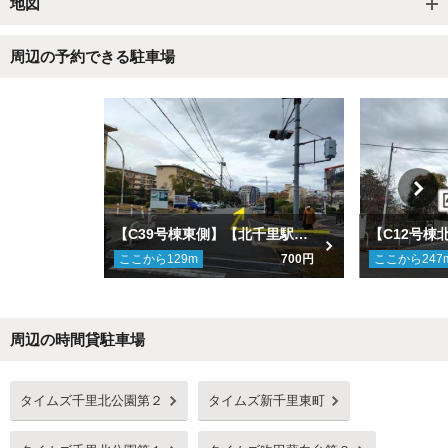
地図
周辺の予約できる駐車場
【C39号棟東側】【北千里駅 徒歩8分】ＵＲ千里青山台団地駐車場
ここから
129
m
700円
ここから
247
周辺の時間貸駐車場
Next
タイムズ千里北公園第２
タイムズ新千里東町