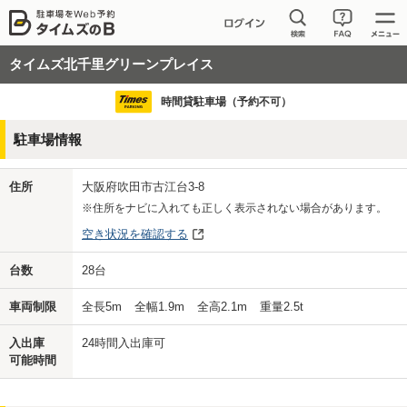
タイムズ北千里グリーンプレイス
時間貸駐車場（予約不可）
駐車場情報
住所
大阪府吹田市古江台3-8
※住所をナビに入れても正しく表示されない場合があります。
空き状況を確認する
台数
28
台
車両制限
全長
5
m
全幅
1.9
m
全高
2.1
m
重量
2.5
t
入出庫
24時間入出庫可
可能時間