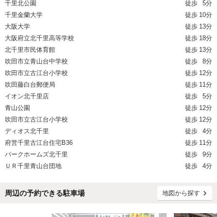
千里北公園
徒歩
5分
千里金蘭大学
徒歩
10分
大阪大学
徒歩
13分
大阪府立北千里高等学校
徒歩
18分
北千里市民体育館
徒歩
13分
吹田市立青山台中学校
徒歩
8分
吹田市立古江台小学校
徒歩
12分
吹田藤白台郵便局
徒歩
11分
イオン北千里店
徒歩
5分
青山公園
徒歩
12分
吹田市立古江台小学校
徒歩
12分
ディオス北千里
徒歩
4分
府営千里古江台住宅B36
徒歩
11分
パークホームズ北千里
徒歩
9分
ＵＲ千里青山台団地
徒歩
4分
周辺の予約できる駐車場
地図から探す