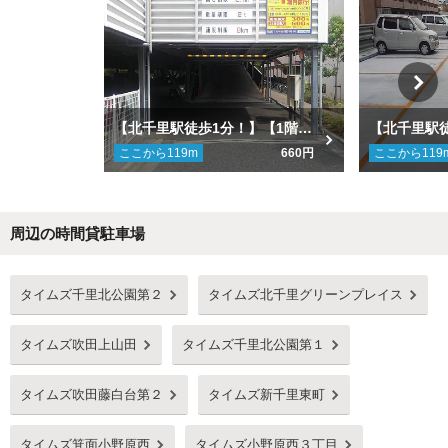
【北千里駅徒歩1分！】【1階】ＯＰＨ北千里駅前 2号棟・3号棟北側駐車場
ここから
119
m
660円
ここから
119
周辺の時間貸駐車場
Next
タイムズ千里北公園第２
タイムズ北千里グリーンプレイス
タイムズ吹田上山田
タイムズ千里北公園第１
タイムズ吹田藤白台第２
タイムズ新千里東町
タイムズ箕面小野原西
タイムズ小野原西３丁目