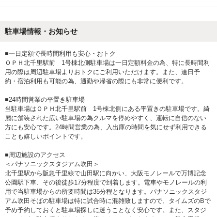
駐車場情報・お知らせ
■一日定額で長時間利用も安心・おトク
ＯＰＨ北千里駅前 1号棟北側駐車場は一日定額料金の為、特に長時間利
用の際は周辺駐車場よりおトクにご利用いただけます。また、連日予
約・宿泊利用も可能の為、通勤や帰省の際にも非常に便利です。
■24時間営業の平置き駐車場
当駐車場はＯＰＨ北千里駅前 1号棟北側にある平置きの駐車場です。綺
麗に舗装された広い駐車場の為クルマを停めやすく、運転に自信のない
方にも安心です。24時間営業の為、入出庫の時間を気にせず利用できる
ことも嬉しいポイントです。
■周辺施設のアクセス
＜パナソニックスタジアム吹田＞
北千里駅から阪急千里線で山田駅に向かい、大阪モノレールで万博記念
公園駅下車、その後徒歩17分程度で到着します。電車やモノレールの利
用で当駐車場からの所要時間は35分程となります。パナソニックスタジ
アム吹田そばの駐車場は特に試合時に混雑致しますので、タイムズのBで
予め予約しておくと駐車場探しに迷うことなく安心です。また、スタジ