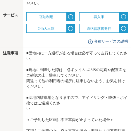
ださい。
us
サービス
宿泊利用
再入庫
24h入出庫
適格請求書発行
各種サービスの説明
注意事項
■団地内に一方通行がある場合は必ず守って走行してくださ
い。
■現地に到着した際は、必ずタイムズのBの写真や配置図を
ご確認の上、駐車してください。
間違って他の利用者の場所に駐車しないよう、お気を付け
ください。
■団地内駐車場となりますので、アイドリング・喫煙・ポイ
捨てはご遠慮くださ
い
＜ご予約した区画に不正車両が止まっていた場合＞
下記をご参照の上、空き車室の照会・振替および不正駐車