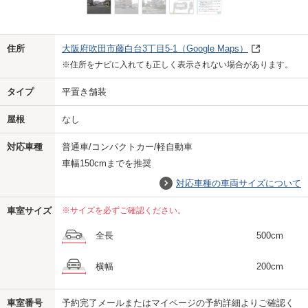
Previo
Next
住所
大阪府吹田市藤白台3丁目5-1
（Google Maps）
※住所をナビに入れても正しく表示されない場合があります。
タイプ
平置き舗装
屋根
なし
対応車種
普通車/コンパクトカー/軽自動車
車幅150cmまでを推奨
対応車種の車両サイズについて
車室サイズ
※サイズを必ずご確認ください。
全長
500cm
横幅
200cm
車室番号
予約完了メールまたはマイページの予約詳細よりご確認く