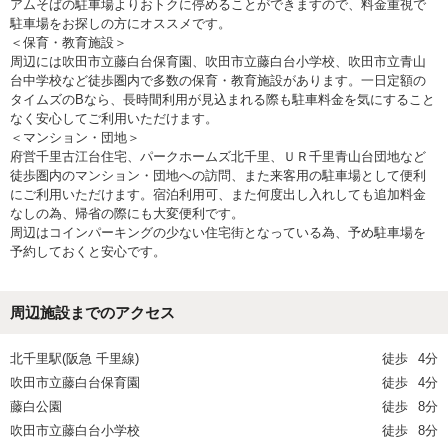
アムそばの駐車場よりおトクに停めることができますので、料金重視で
駐車場をお探しの方にオススメです。
＜保育・教育施設＞
周辺には吹田市立藤白台保育園、吹田市立藤白台小学校、吹田市立青山
台中学校など徒歩圏内で多数の保育・教育施設があります。一日定額の
タイムズのBなら、長時間利用が見込まれる際も駐車料金を気にすること
なく安心してご利用いただけます。
＜マンション・団地＞
府営千里古江台住宅、パークホームズ北千里、ＵＲ千里青山台団地など
徒歩圏内のマンション・団地への訪問、また来客用の駐車場として便利
にご利用いただけます。宿泊利用可、また何度出し入れしても追加料金
なしの為、帰省の際にも大変便利です。
周辺はコインパーキングの少ない住宅街となっている為、予め駐車場を
予約しておくと安心です。
周辺施設までのアクセス
北千里駅(阪急 千里線)
徒歩
4分
吹田市立藤白台保育園
徒歩
4分
藤白公園
徒歩
8分
吹田市立藤白台小学校
徒歩
8分