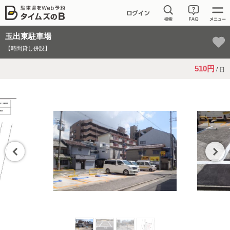
玉出東駐車場
【時間貸し併設】
510円
/ 日