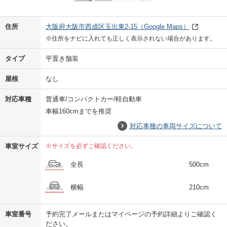
Previo
Next
住所
大阪府大阪市西成区玉出東2-15
（Google Maps）
※住所をナビに入れても正しく表示されない場合があります。
タイプ
平置き舗装
屋根
なし
対応車種
普通車/コンパクトカー/軽自動車
車幅160cmまでを推奨
対応車種の車両サイズについて
車室サイズ
※サイズを必ずご確認ください。
全長
500cm
横幅
210cm
車室番号
予約完了メールまたはマイページの予約詳細よりご確認く
us
ださい。