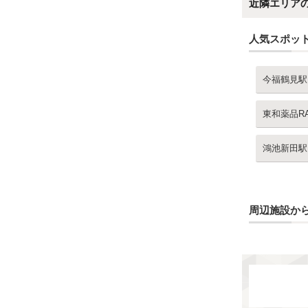
近隣エリア
人気スポッ
今福鶴見駅
東和薬品R
鴻池新田駅
周辺施設か