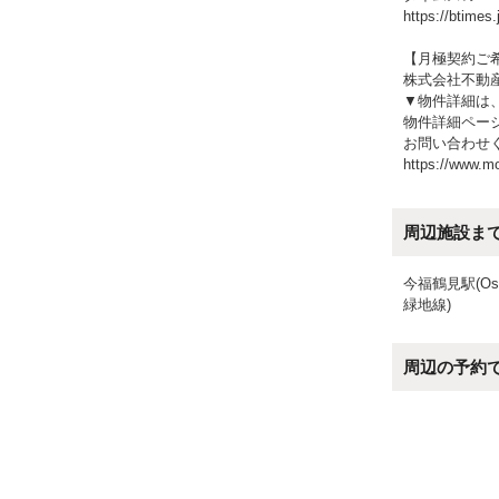
https://btimes.
【月極契約ご
株式会社不動
▼物件詳細は
物件詳細ペー
お問い合わせ
https://www.m
周辺施設ま
今福鶴見駅(Osa
緑地線)
周辺の予約