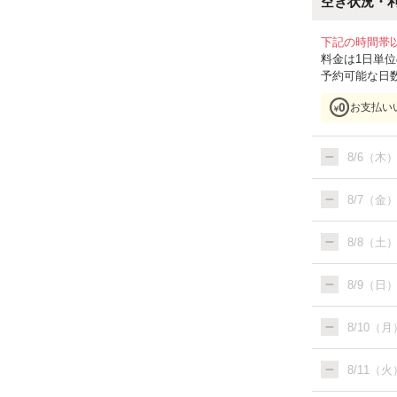
空き状況・
下記の時間帯
料金は1日単
予約可能な日
お支払い
8/6（木
8/7（金
8/8（土
8/9（日
8/10（月
8/11（火