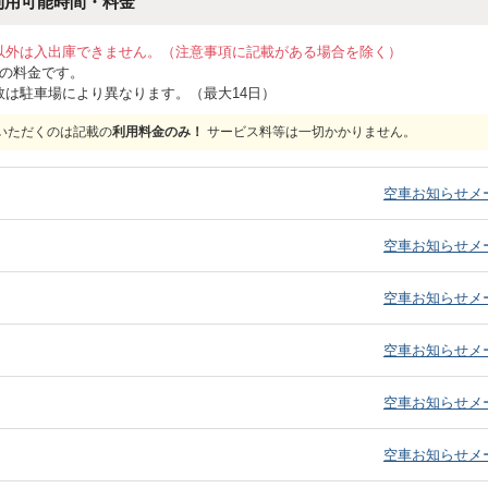
利用可能時間・料金
以外は入出庫できません。（注意事項に記載がある場合を除く）
位の料金です。
数は駐車場により異なります。（最大14日）
いただくのは記載の
利用料金のみ！
サービス料等は一切かかりません。
）
空車お知らせメ
）
空車お知らせメ
）
空車お知らせメ
）
空車お知らせメ
）
空車お知らせメ
）
空車お知らせメ