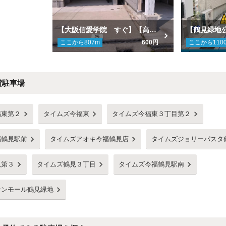
【大阪信愛学院 すぐ】【高さ制限あり】古市3-21-12駐車場
ここから
807
m
600円
ここから
110
貸駐車場
福東第２
タイムズ今福東
タイムズ今福東３丁目第２
福鶴見駅前
タイムズアオキ今福鶴見店
タイムズジョリーパスタ
見第３
タイムズ鶴見３丁目
タイムズ今福鶴見駅南
オンモール鶴見緑地