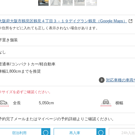
大阪府大阪市鶴見区鶴見４丁目３－１９デイグラン鶴見
（Google Maps）
※住所をナビに入れても正しく表示されない場合があります。
平置き舗装
なし
普通車/コンパクトカー/軽自動車
車幅1,800cmまでを推奨
対応車種の車両
※サイズを必ずご確認ください。
全長
5,050cm
横幅
予約完了メールまたはマイページの予約詳細よりご確認ください。
宿泊利用
再入庫
24h入