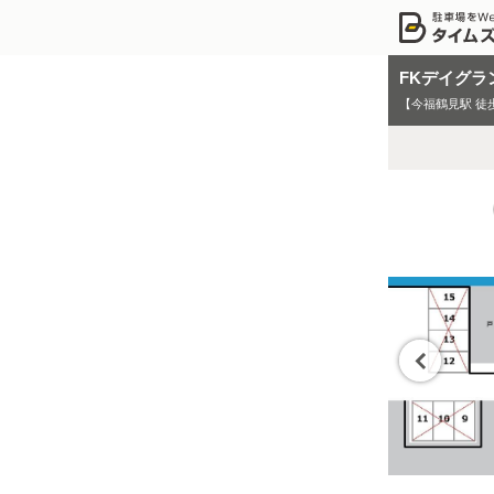
FKデイグラ
【今福鶴見駅 徒