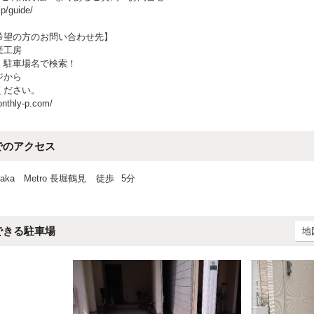
jp/guide/
希望の方のお問い合わせ先】
産工房
、駐車場名で検索！
ジから
ください。
onthly-p.com/
でのアクセス
ka Metro 長堀鶴見
徒歩
5分
できる駐車場
地