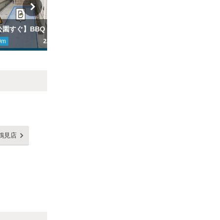
【鶴見緑地公園すぐ】BBQ・キャンプ・第2運動場側の駐車場
【入居者様向け】Cozy Court鶴見緑地駐車場
0
m
220円
ここから
1661
m
500円
こ
Next
鶴見店