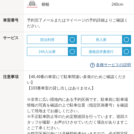
横幅
240cm
us
車室番号
予約完了メールまたはマイページの予約詳細よりご確認く
ださい。
サービス
宿泊利用
再入庫
24h入出庫
適格請求書発行
各種サービスの説明
注意事項
【48,49番の車室にて駐車間違い多発のためご確認くださ
い】
【103番車室の貸し出しはありません】
※非常に広い団地内にある予約区画です。駐車前に駐車場
情報の写真を確認の上で駐車位置（指定区画番号）を確認
して現地までお越しください。
※不正駐車防止等のため定期巡回を行っています。巡回ス
タッフが撮影・お声がけさせていただく場合がありますこ
とご了承ください。
※指定区画以外には月極契約者がいますので、必ず指定区