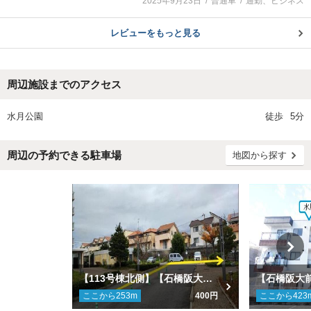
2025年9月23日
普通車
通勤、ビジネス
レビューをもっと見る
周辺施設までのアクセス
水月公園
徒歩
5分
周辺の予約できる駐車場
地図から探す
【113号棟北側】【石橋阪大前駅 徒歩21分】ＵＲアルビス緑丘駐車場
ここから
253
m
400円
ここから
423