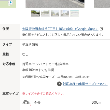
Previo
Next
住所
大阪府池田市緑丘2丁目1-103の南側
（Google Maps）
※住所をナビに入れても正しく表示されない場合があります。
タイプ
平置き舗装
屋根
なし
対応車種
普通車/コンパクトカー/軽自動車
車幅190cmまでを推奨
※利用可能な車両サイズ：車長500cm・車幅190cm
対応車種の車両サイズについて
車室サイズ
※サイズを必ずご確認ください。
全長
500cm