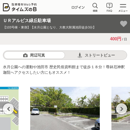
ＵＲアルビス緑丘駐車場
【103号棟・東側】【水月公園となり、大教大附属池田徒歩3分】
400円
/ 日
周辺写真
ストリートビュー
水月公園への運動や池田市 歴史民俗資料館まで徒歩１８分！尊鉢厄神釈
迦院へアクセスしたい方にもオススメ！