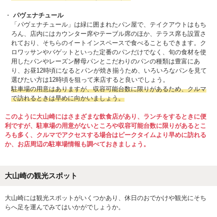
パヴェナチュール
「パヴェナチュール」は緑に囲まれたパン屋で、テイクアウトはもち
ろん、店内にはカウンター席やテーブル席のほか、テラス席も設置さ
れており、そちらのイートインスペースで食べることもできます。ク
ロワッサンやバゲットといった定番のパンだけでなく、旬の食材を使
用したパンやレーズン酵母パンとこだわりのパンの種類は豊富にあ
り、お昼12時頃になるとパンが焼き揃うため、いろいろなパンを見て
選びたい方は12時頃を狙って来店すると良いでしょう。
駐車場の用意はありますが、収容可能台数に限りがあるため、クルマ
で訪れるときは早めに向かいましょう。
このように大山崎にはさまざまな飲食店があり、ランチをするときに便
利ですが、駐車場の用意がないところや収容可能台数に限りがあるとこ
ろも多く、クルマでアクセスする場合はピークタイムより早めに訪れる
か、お店周辺の駐車場情報も調べておきましょう。
大山崎の観光スポット
大山崎には観光スポットがいくつかあり、休日のおでかけや観光にそち
らへ足を運んでみてはいかがでしょうか。