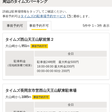
周辺のタイムズパーキング
Next
詳細は駐車場情報をタップしてご確認ください。
タイムズの駐車場予約サービス
事前予約可は
に遷移します。
5
件中
1
～
3
件 表示
事前予約可
事前予約不可
タイムズ西山天王山駅前第２
大山崎から
951
m
事前予約不可
全日
駐車料金
駐車後24時間 最大料金500円
（現地精算機で精算）
18:00-08:00 最大料金200円
00:00-00:00 60分 200円
タイムズ長岡京市営西山天王山駅東駐車場
大山崎から
1085
m
事前予約不可
全日