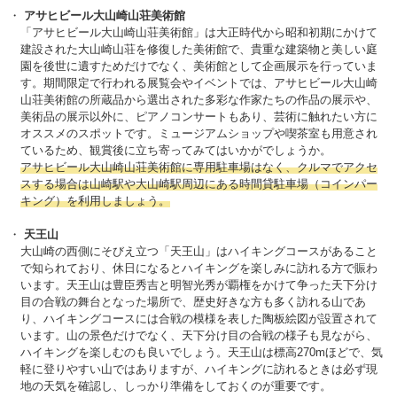
アサヒビール大山崎山荘美術館
「アサヒビール大山崎山荘美術館」は大正時代から昭和初期にかけて
建設された大山崎山荘を修復した美術館で、貴重な建築物と美しい庭
園を後世に遺すためだけでなく、美術館として企画展示を行っていま
す。期間限定で行われる展覧会やイベントでは、アサヒビール大山崎
山荘美術館の所蔵品から選出された多彩な作家たちの作品の展示や、
美術品の展示以外に、ピアノコンサートもあり、芸術に触れたい方に
オススメのスポットです。ミュージアムショップや喫茶室も用意され
ているため、観賞後に立ち寄ってみてはいかがでしょうか。
アサヒビール大山崎山荘美術館に専用駐車場はなく、クルマでアクセ
スする場合は山崎駅や大山崎駅周辺にある時間貸駐車場（コインパー
キング）を利用しましょう。
天王山
大山崎の西側にそびえ立つ「天王山」はハイキングコースがあること
で知られており、休日になるとハイキングを楽しみに訪れる方で賑わ
います。天王山は豊臣秀吉と明智光秀が覇権をかけて争った天下分け
目の合戦の舞台となった場所で、歴史好きな方も多く訪れる山であ
り、ハイキングコースには合戦の模様を表した陶板絵図が設置されて
います。山の景色だけでなく、天下分け目の合戦の様子も見ながら、
ハイキングを楽しむのも良いでしょう。天王山は標高270mほどで、気
軽に登りやすい山ではありますが、ハイキングに訪れるときは必ず現
地の天気を確認し、しっかり準備をしておくのが重要です。