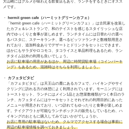
大山崎にはグルメが味わえる飲食店もあり、ランチをするときにオスス
メです。
hermit green cafe（ハーミットグリーンカフェ）
「hermit green cafe（ハーミットグリーンカフェ）」は古民家を改装し
たカフェ＆レストランで、和のテイストを感じるスタイリッシュな店
内でゆっくりと食事が楽しめます。ランチタイムには日替わりの選べ
るパスタに、ステーキランチ、選べるピッツァランチと数種類用意さ
れており、追加料金ありでデザートとドリンクをセットにできます。
ほかにもサラダやロコモコ、タコライスと単品料理もあるため、ラン
チタイム以外の利用も良いでしょう。
お店に駐車場の用意があるほか、周辺に時間貸駐車場（コインパーキ
ング）もあるため、混雑時はそちらを利用しましょう。
カフェタビタビ
「カフェタビタビ」は天王山の麓にあるカフェで、ハイキングやサイ
クリングに訪れる方の休憩によく利用されています。モーニングには
トーストセット、ランチにはメイン1品とお惣菜数種類がつく本日のラ
ンチ、カフェタイムにはケーキセットとそれぞれの利用目的にあった
メニューが用意されており、いつ訪れてもゆったりと食事が楽しめま
す。テイクアウトが可能なランチボックスの販売もしているため、ハ
イキングのおともに購入してみてはいかがでしょうか。
お店に専用の駐車場はないため、クルマでアクセスする場合は事前に
周辺の駐車場情報を調べておきましょう。