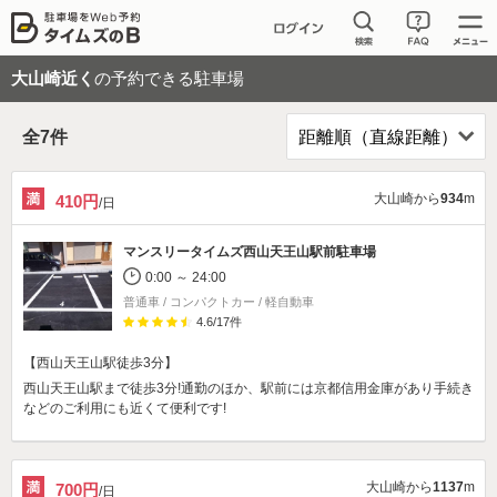
大山崎近く
の予約できる駐車場
全
7
件
大山崎から
934
m
410円
/日
マンスリータイムズ西山天王山駅前駐車場
0:00 ～ 24:00
普通車 / コンパクトカー / 軽自動車
4.6
/
17
件
【西山天王山駅徒歩3分】
西山天王山駅まで徒歩3分!通勤のほか、駅前には京都信用金庫があり手続き
などのご利用にも近くて便利です!
大山崎から
1137
m
700円
/日