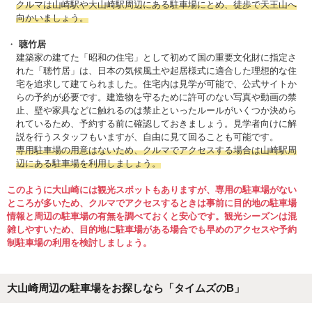
クルマは山崎駅や大山崎駅周辺にある駐車場にとめ、徒歩で天王山へ
向かいましょう。
聴竹居
建築家の建てた「昭和の住宅」として初めて国の重要文化財に指定さ
れた「聴竹居」は、日本の気候風土や起居様式に適合した理想的な住
宅を追求して建てられました。住宅内は見学が可能で、公式サイトか
らの予約が必要です。建造物を守るために許可のない写真や動画の禁
止、壁や家具などに触れるのは禁止といったルールがいくつか決めら
れているため、予約する前に確認しておきましょう。見学者向けに解
説を行うスタッフもいますが、自由に見て回ることも可能です。
専用駐車場の用意はないため、クルマでアクセスする場合は山崎駅周
辺にある駐車場を利用しましょう。
このように大山崎には観光スポットもありますが、専用の駐車場がない
ところが多いため、クルマでアクセスするときは事前に目的地の駐車場
情報と周辺の駐車場の有無を調べておくと安心です。観光シーズンは混
雑しやすいため、目的地に駐車場がある場合でも早めのアクセスや予約
制駐車場の利用を検討しましょう。
大山崎周辺の駐車場をお探しなら「タイムズのB」