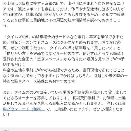
大山崎は大阪府に接する京都の町で、山や川に囲まれた自然豊かなエリ
アです。観光スポットも点在しており、休日や大型連休には多くの方が
訪れますが、駐車場の用意がないところも多数あるため、クルマで移動
するときは事前に目的地とその周辺の駐車場情報を調べておきましょ
う。
「タイムズのB」の駐車場予約サービスなら事前に車室を確保できるた
め、観光シーズンでもスムーズにクルマがとめられます。おでかけの
際、ぜひご利用ください。 タイムズのBは駐車場を「貸したい方」と
「借りたい方」をWebでつなぐサービスです。使い方はとっても簡単！
登録された全国の「空きスペース」から借りたい場所を見つけてWeb予
約するだけ！
料金や立地を事前にWebから確認できるため、当日現地であわてること
なく快適におでかけできます♪ おでかけはもちろん、引越しや来客時の一
時的な駐車スペース確保にもおすすめです！
また、タイムズのBでは空いている場所を予約制駐車場として貸し出して
くださるオーナーを募集しております。 初期費用無料で、お気軽に土地
活用してみませんか？思わぬ副収入になるかもしれません。 詳しくは
資
料ダウンロード（無料）
で、 ご確認いただけます。ぜひご相談くださ
い！