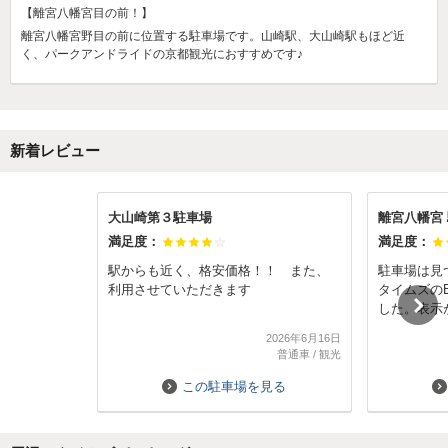
【離宮八幡宮目の前！】
離宮八幡宮野目の前に位置する駐車場です。山崎駅、大山崎駅もほど近
く、パークアンドライドの京都観光におすすめです♪
新着レビュー
大山崎第３駐車場
離宮八幡宮
満足度：
満足度：
駅からも近く、格安価格！！ また、
駐車場は見
利用させていただきます
タイムズの
した。表示
かると思い
2026年6月16日
張ってあり
普通車
/
観光
当日は夏日
っているた
この駐車場を見る
ずよかった