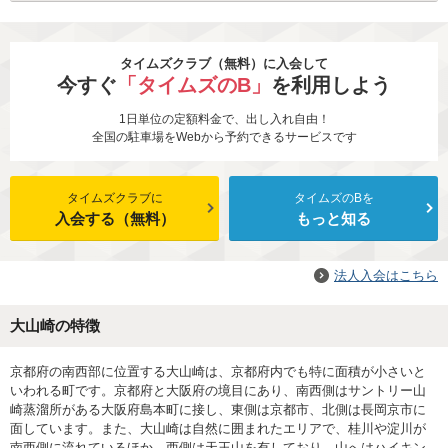
タイムズクラブ（無料）に入会して
今すぐ
「タイムズのB」
を利用しよう
1日単位の定額料金で、出し入れ自由！
全国の駐車場をWebから予約できるサービスです
タイムズクラブに
タイムズのBを
入会する（無料）
もっと知る
法人入会はこちら
大山崎の特徴
京都府の南西部に位置する大山崎は、京都府内でも特に面積が小さいと
いわれる町です。京都府と大阪府の境目にあり、南西側はサントリー山
崎蒸溜所がある大阪府島本町に接し、東側は京都市、北側は長岡京市に
面しています。また、大山崎は自然に囲まれたエリアで、桂川や淀川が
南西側に流れているほか、西側は天王山を有しており、山へはハイキン