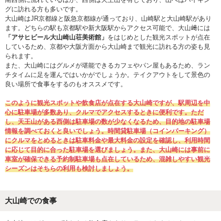
グに訪れる方も多いです。
大山崎はJR京都線と阪急京都線が通っており、山崎駅と大山崎駅があり
ます。どちらの駅も京都駅や新大阪駅からアクセス可能で、大山﨑には
「アサヒビール大山崎山荘美術館」
をはじめとした観光スポットが点在
しているため、京都や大阪方面から大山崎まで観光に訪れる方の姿も見
られます。
また、大山崎にはグルメが堪能できるカフェやパン屋もあるため、ラン
チタイムに足を運んではいかがでしょうか。テイクアウトをして景色の
良い場所で食事をするのもオススメです。
このように観光スポットや飲食店が点在する大山崎ですが、駅周辺を中
心に駐車場が多数あり、クルマでアクセスするときに便利です。ただ
し、天王山がある西側は駐車場の数が少なくなるため、目的地の駐車場
情報を調べておくと良いでしょう。時間貸駐車場（コインパーキング）
にクルマをとめるときは駐車料金や最大料金の設定を確認し、利用時間
に応じて目的に合った駐車場を選びましょう。また、大山崎には事前に
車室が確保できる予約制駐車場も点在しているため、混雑しやすい観光
シーズンはそちらの利用も検討しましょう。
大山崎での食事