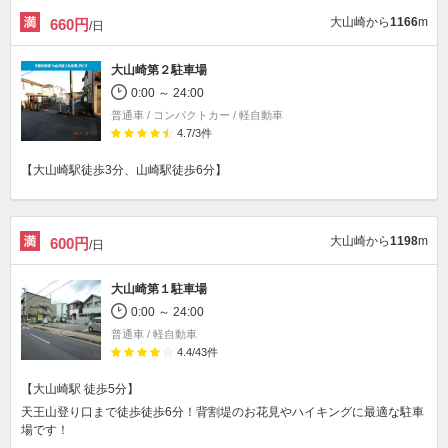
大山崎から
1166
m
660円
/日
大山崎第２駐車場
0:00 ～ 24:00
普通車 / コンパクトカー / 軽自動車
4.7
/
3
件
【大山崎駅徒歩3分、山崎駅徒歩6分】
大山崎から
1198
m
600円
/日
大山崎第１駐車場
0:00 ～ 24:00
普通車 / 軽自動車
4.4
/
43
件
【大山崎駅 徒歩5分】
天王山登り口まで徒歩徒歩6分！背割堤のお花見やハイキングに最適な駐車
場です！