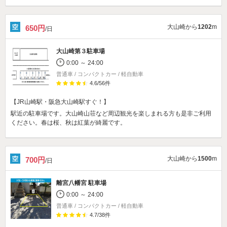
大山崎から
1202
m
650円
/日
大山崎第３駐車場
0:00 ～ 24:00
普通車 / コンパクトカー / 軽自動車
4.6
/
56
件
【JR山崎駅・阪急大山崎駅すぐ！】
駅近の駐車場です。大山崎山荘など周辺観光を楽しまれる方も是非ご利用
ください。春は桜、秋は紅葉が綺麗です。
大山崎から
1500
m
700円
/日
離宮八幡宮 駐車場
0:00 ～ 24:00
普通車 / コンパクトカー / 軽自動車
4.7
/
38
件