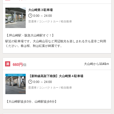
大山崎第３駐車場
0:00 ～ 24:00
普通車 / コンパクトカー / 軽自動車
【JR山崎駅・阪急大山崎駅すぐ！】
駅近の駐車場です。大山崎山荘など周辺観光を楽しまれる方も是非ご利用
ください。春は桜、秋は紅葉が綺麗です。
大山崎から
1141
m
660円
/日
【新幹線高架下南側】
大山崎第４駐車場
0:00 ～ 24:00
普通車 / コンパクトカー / 軽自動車
【大山崎駅徒歩3分、山崎駅徒歩6分】