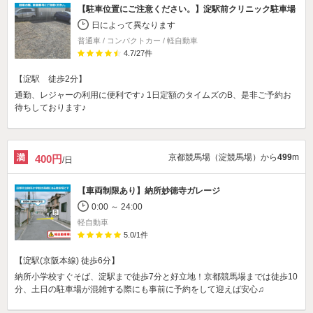
【駐車位置にご注意ください。】
淀駅前クリニック駐車場
日によって異なります
普通車 / コンパクトカー / 軽自動車
4.7
/
27
件
【淀駅 徒歩2分】
通勤、レジャーの利用に便利です♪ 1日定額のタイムズのB、是非ご予約お
待ちしております♪
京都競馬場（淀競馬場）から
499
m
400円
/日
【車両制限あり】
納所妙徳寺ガレージ
0:00 ～ 24:00
軽自動車
5.0
/
1
件
【淀駅(京阪本線) 徒歩6分】
納所小学校すぐそば、淀駅まで徒歩7分と好立地！京都競馬場までは徒歩10
分、土日の駐車場が混雑する際にも事前に予約をして迎えば安心♫