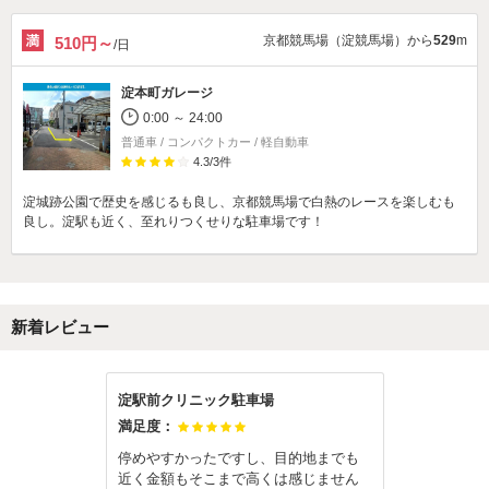
京都競馬場（淀競馬場）から
529
m
510円～
/日
淀本町ガレージ
0:00 ～ 24:00
普通車 / コンパクトカー / 軽自動車
4.3
/
3
件
淀城跡公園で歴史を感じるも良し、京都競馬場で白熱のレースを楽しむも
良し。淀駅も近く、至れりつくせりな駐車場です！
新着レビュー
淀駅前クリニック駐車場
満足度：
停めやすかったですし、目的地までも
近く金額もそこまで高くは感じません