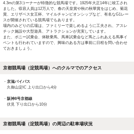
4.3mの第3コーナーが特徴的な競馬場です。1925年大正14年に竣工され
ました。収容人員は12万人で、春の天皇賞や秋の秋華賞をはじめ、菊花
賞、エリザベス女王杯、マイルチャンピオンシップなど、有名なG1レー
スが開催されている競馬場でもあります。
場内のみどりの広場は、ファミリーで楽しめるように工夫され、アスレ
チック施設や大型遊具、アトラクションが充実しています。
また、ポニー試乗会、体験乗馬、馬車試乗会など馬とふれあえる馬事イ
ベントも行われていますので、興味のある方は事前に日程を問い合わせ
ておきましょう。
京都競馬場（淀競馬場）へのクルマでのアクセス
京滋バイパス
久御山淀IC 上り出口から4分
阪神8号京都線
伏見 下り出口から10分
京都競馬場（淀競馬場）の周辺の駐車場状況