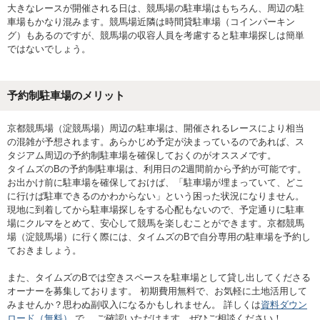
大きなレースが開催される日は、競馬場の駐車場はもちろん、周辺の駐
車場もかなり混みます。競馬場近隣は時間貸駐車場（コインパーキン
グ）もあるのですが、競馬場の収容人員を考慮すると駐車場探しは簡単
ではないでしょう。
予約制駐車場のメリット
京都競馬場（淀競馬場）周辺の駐車場は、開催されるレースにより相当
の混雑が予想されます。あらかじめ予定が決まっているのであれば、ス
タジアム周辺の予約制駐車場を確保しておくのがオススメです。
タイムズのBの予約制駐車場は、利用日の2週間前から予約が可能です。
お出かけ前に駐車場を確保しておけば、「駐車場が埋まっていて、どこ
に行けば駐車できるのかわからない」という困った状況になりません。
現地に到着してから駐車場探しをする心配もないので、予定通りに駐車
場にクルマをとめて、安心して競馬を楽しむことができます。京都競馬
場（淀競馬場）に行く際には、タイムズのBで自分専用の駐車場を予約し
ておきましょう。
また、タイムズのBでは空きスペースを駐車場として貸し出してくださる
オーナーを募集しております。 初期費用無料で、お気軽に土地活用して
みませんか？思わぬ副収入になるかもしれません。 詳しくは
資料ダウン
ロード（無料）
で、 ご確認いただけます。ぜひご相談ください！