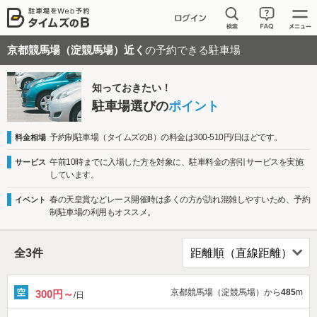
京都競馬場（淀競馬場）近く
の予約できる駐車場
知っておきたい！
駐車場選びの
ポイント
予約制駐車場（タイムズのB）の料金は300-510円/日ほどです。
料金相場
午前10時までに入場した方を対象に、駐車料金の割引サービスを実施
サービス
しています。
春の天皇賞などレース開催時は多くの方が訪れ混雑しやすいため、予約
イベント
制駐車場の利用もオススメ。
全
3
件
京都競馬場（淀競馬場）から
485
m
300円～
/日