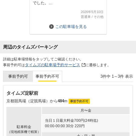
でした。
予約も簡単でしたし、次回も利用した
2026年5月10日
いと思いました。
普通車
/
その他
この駐車場を見る
周辺のタイムズパーキング
詳細は駐車場情報をタップしてご確認ください。
タイムズの駐車場予約サービス
事前予約可は
に遷移します。
3
件中
1
～
3
件 表示
事前予約可
事前予約不可
タイムズ淀駅前
京都競馬場（淀競馬場）から
484
m
事前予約不可
月〜金
当日１日最大料金700円(24時迄)
00:00-00:00 30分 220円
駐車料金
（現地精算機で精算）