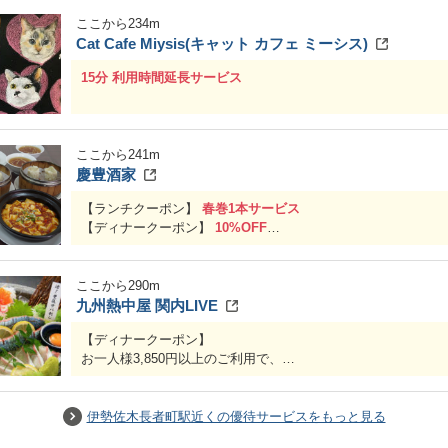
ここから
234
m
Cat Cafe Miysis(キャット カフェ ミーシス)
15分 利用時間延長サービス
ここから
241
m
慶豊酒家
【ランチクーポン】
春巻1本サービス
【ディナークーポン】
10%OFF
※セットメニュー利用不可
ここから
290
m
九州熱中屋 関内LIVE
【ディナークーポン】
お一人様3,850円以上のご利用で、
3名様まで1グループ
1,000円OFF
4名様から1グループ
2,000円OFF
伊勢佐木長者町駅近くの優待サービスをもっと見る