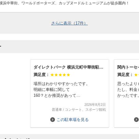
横浜中華街、ワールドポーターズ、カップヌードルミュージアムが徒歩圏内！
さらに表示（
17
件）
ー
ダイレクトパーク 横浜元町中華街駐車場
満足度：
満足度：
場所はわかりやすかったです。
思ったより
明細に車幅に関して
たし、料金
160？とか推奨があって
かったです
心配になり問合せしましたが
2026年8月2日
3台ずつ柱で仕切られていて
普通車
/
コンサート、スポーツ観戦
それぞれの仕切り間の両サイドだと
片側が柱で降りれず
この駐車場を見る
柱ない側から下車になると説明あり。
当日はうちの他1台しか利用がなかった
ので