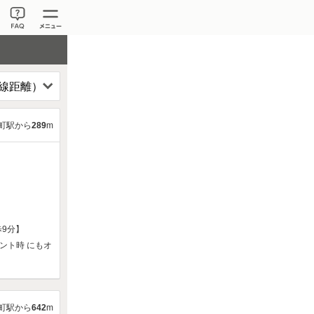
町駅から
289
m
9分】
ント時 にもオ
町駅から
642
m