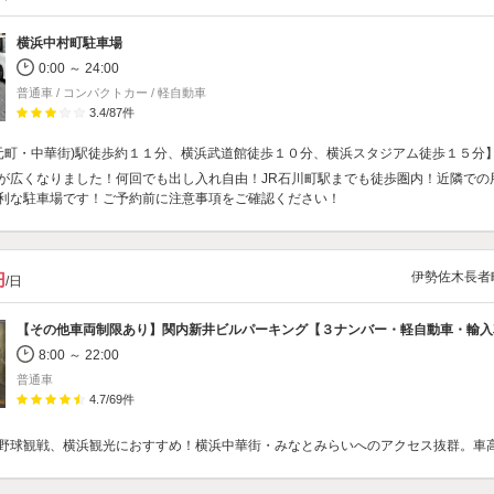
横浜中村町駐車場
0:00 ～ 24:00
普通車 / コンパクトカー / 軽自動車
3.4
/
87
件
(元町・中華街)駅徒歩約１１分、横浜武道館徒歩１０分、横浜スタジアム徒歩１５分
が広くなりました！何回でも出し入れ自由！JR石川町駅までも徒歩圏内！近隣での
利な駐車場です！ご予約前に注意事項をご確認ください！
伊勢佐木長者
円
/日
【その他車両制限あり】
関内新井ビルパーキング【３ナンバー・軽自動車・輸入車・ミニバン・S
8:00 ～ 22:00
普通車
4.7
/
69
件
野球観戦、横浜観光におすすめ！横浜中華街・みなとみらいへのアクセス抜群。車高1