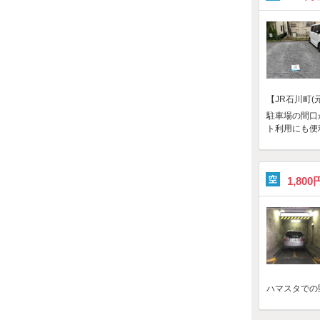
【JR石川町
駐車場の間口
ト利用にも便
1,800
ハマスタでの