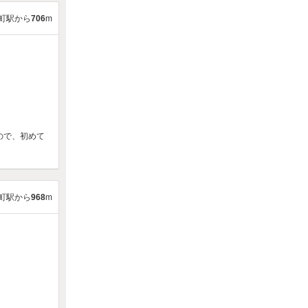
町駅から
706
m
ので、初めて
町駅から
968
m