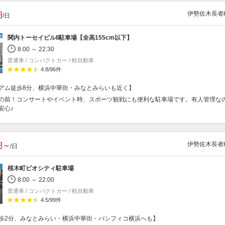
伊勢佐木長者
円
/日
関内トーセイビルII駐車場【全高155cm以下】
8:00 ～ 22:30
普通車 / コンパクトカー / 軽自動車
4.8
/
96
件
アム徒歩8分、横浜中華街・みなとみらいも近く】
の前！コンサートやイベント時、スポーツ観戦にも便利な駐車場です。有人管理な
安心♪
伊勢佐木長者
0円～
/日
桜木町ピオシティ駐車場
8:00 ～ 22:00
普通車 / コンパクトカー / 軽自動車
4.5
/
99
件
歩2分、みなとみらい・横浜中華街・パシフィコ横浜へも】