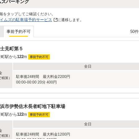
ムズパーキング
真ん中に駐車できたので
両サイド乗り降りできて
報をタップしてご確認ください。
普通に利用できました。
イムズの駐車場予約サービス
に遷移します。
セレナ車幅171.5の車両での利用。
今後利用される方のため
50
事前予約不可
レビュー書いておきます。
士見町第５
者町駅から
122
m
事前予約不可
全日
金
駐車後24時間 最大料金2200円
で精算）
00:00-00:00 20分 400円
浜市伊勢佐木長者町地下駐車場
者町駅から
122
m
事前予約不可
全日
金
駐車後24時間 最大料金1200円
で精算）