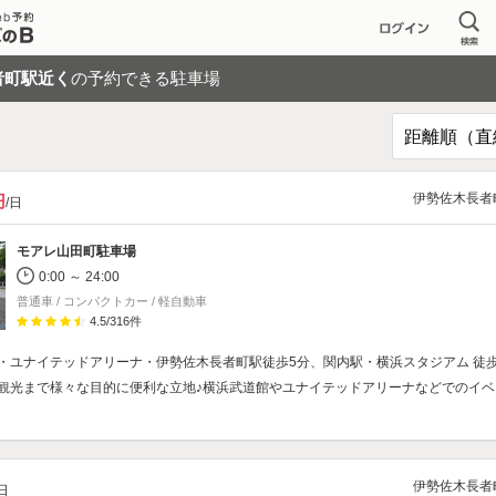
者町駅近く
の予約できる駐車場
伊勢佐木長者
円
/日
モアレ山田町駐車場
0:00 ～ 24:00
普通車 / コンパクトカー / 軽自動車
4.5
/
316
件
・ユナイテッドアリーナ・伊勢佐木長者町駅徒歩5分、関内駅・横浜スタジアム 徒歩
観光まで様々な目的に便利な立地♪横浜武道館やユナイテッドアリーナなどでのイベ
伊勢佐木長者
/日