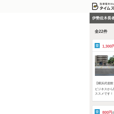
伊勢佐木長
全
22
件
1,300
【横浜武道館
ビジネスから
ススメです！
800円