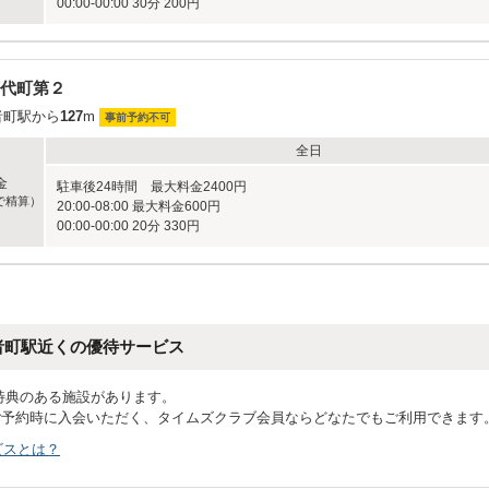
00:00-00:00 30分 200円
代町第２
者町駅から
127
m
事前予約不可
全日
金
駐車後24時間 最大料金2400円
で精算）
20:00-08:00 最大料金600円
00:00-00:00 20分 330円
者町駅近くの優待サービス
特典のある施設があります。
ご予約時に入会いただく、タイムズクラブ会員ならどなたでもご利用できます
ビスとは？