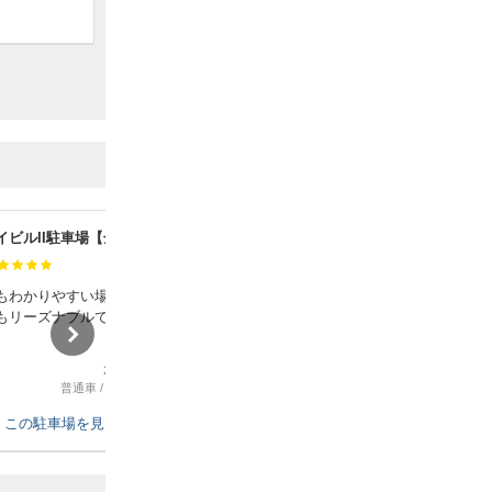
関内トーセイビルII駐車場【全高155cm以下】
モアレ山田町駐車場
満足度：
もわかりやすい場所にあっ
ブンタイでのスポーツ観戦でこちらの
もリーズナブルでとても良
駐車場を使用させて頂きました。
。
駐車場のスペースは広く、周りの道路
2026年8月2日
2026年7月30日
も広く停めやすいです。
普通車
/
ショッピング
普通車
/
コンサート、スポーツ観戦
ブンタイまでは10分かかるかかからな
いかではないかと思います。
この駐車場を見る
この駐車場を見る