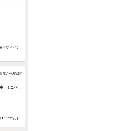
】
用事やイベン
町駅から
652
m
UV利用不可】
55cm以下