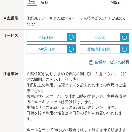
横幅
240cm
車室番号
予約完了メールまたはマイページの予約詳細よりご確認く
us
ださい。
サービス
宿泊利用
再入庫
24h入出庫
適格請求書発行
各種サービスの説明
注意事項
近隣住宅がありますので夜間の利用はご注意下さい。（ド
アの開閉、ステレオ、話し声）
予約以上の利用、推奨サイズを超えたお車での利用はご遠
慮下さい。
お車のサイズオーバーや予約日時の間違い等、利用者様起
因の当日キャンセルは受け付けません。
事前にサイズ確認、日時の確認はお願いいたします。
日付を跨ぐ利用の場合は２日分の予約をお願いいたしま
す。
ルールを守って頂けない場合は厳しく対応させて頂きます