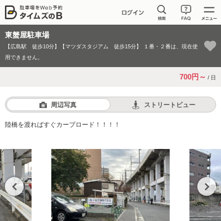
東蟹屋駐車場
【広島駅 徒歩10分】【マツダスタジアム 徒歩15分】
１番・２番は、現在使
用できません。
700円～
/ 日
周辺写真
ストリートビュー
陸橋を渡ればすぐカープロード！！！！