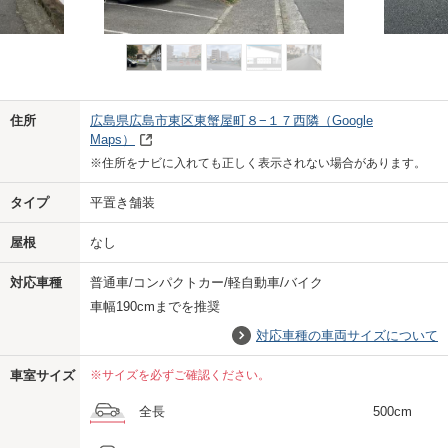
Previo
Next
住所
広島県広島市東区東蟹屋町８−１７西隣
（Google
Maps）
※住所をナビに入れても正しく表示されない場合があります。
タイプ
平置き舗装
屋根
なし
対応車種
普通車/コンパクトカー/軽自動車/バイク
車幅190cmまでを推奨
対応車種の車両サイズについて
車室サイズ
※サイズを必ずご確認ください。
全長
500cm