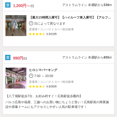
アストラムライン 本通駅から
530
m
1,200円～
/日
【最大15時間入庫可】【ハイルーフ車入庫可】【アルファード・ヴェルファイア入庫可】【※改造車は入庫できません】
日によって異なります
普通車 / コンパクトカー / 軽自動車
4.9
/
10
件
アストラムライン 本通駅から
655
m
990円
/日
ヒロシマパーキング
7:00 ～ 20:00
普通車 / コンパクトカー / 軽自動車
4.9
/
35
件
【八丁堀駅徒歩7分、お好み村すぐ！広島駅徒歩圏内】
パルコ広島や福屋、三越へのお買い物にちょうど良い！広島駅前の商業施
設や原爆ドームにもアクセスしやすい人気の駐車場です！