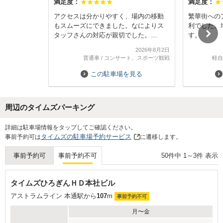
満足度：
満足度：
アクセスは分かりやすく、場内の移動
繁華街への
もスムーズにできました。なによりス
利でした。
タッフさんの対応が親切でした。
す。
危険をともなう猛暑日でしたが、立体
2026年8月2日
駐車場なので日陰に停められるだけで
普通車
/
コンサート、スポーツ観戦
軽自
なく、場内には大型の換気扇があり、4
時間程度停めても車内は涼しいままで
この駐車場を見る
驚きました。
周辺のタイムズパーキング
Next
詳細は駐車場情報をタップしてご確認ください。
タイムズの駐車場予約サービス
事前予約可は
に遷移します。
50
件中
1
～
3
件 表示
事前予約可
事前予約不可
タイムズひろぎんＨＤ本社ビル
アストラムライン 本通駅から
107
m
事前予約不可
月〜金