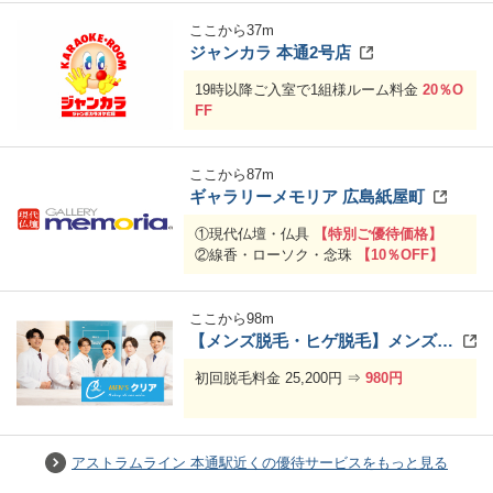
ここから
37
m
ジャンカラ 本通2号店
19時以降ご入室で1組様ルーム料金
20％O
FF
ここから
87
m
ギャラリーメモリア 広島紙屋町
①現代仏壇・仏具
【特別ご優待価格】
②線香・ローソク・念珠
【10％OFF】
ここから
98
m
【メンズ脱毛・ヒゲ脱毛】メンズクリア 広島店
初回脱毛料金 25,200円 ⇒
980円
アストラムライン 本通駅近くの優待サービスをもっと見る