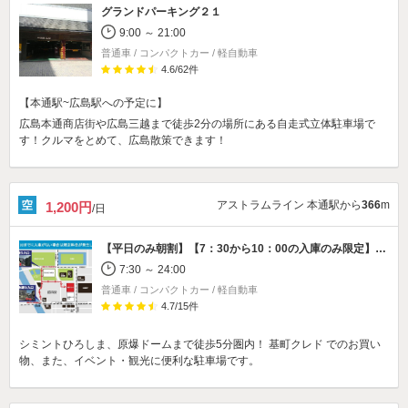
グランドパーキング２１
9:00 ～ 21:00
普通車 / コンパクトカー / 軽自動車
4.6
/
62
件
【本通駅~広島駅への予定に】
広島本通商店街や広島三越まで徒歩2分の場所にある自走式立体駐車場で
す！クルマをとめて、広島散策できます！
アストラムライン 本通駅から
366
m
1,200円
/日
【平日のみ朝割】【7：30から10：00の入庫のみ限定】【車高155cm以下】
7:30 ～ 24:00
普通車 / コンパクトカー / 軽自動車
4.7
/
15
件
シミントひろしま、原爆ドームまで徒歩5分圏内！ 基町クレド でのお買い
物、また、イベント・観光に便利な駐車場です。