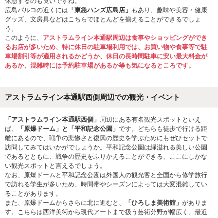
休憩するのも良いですね。
広島パルコの近くには
「東急ハンズ広島店」
もあり、趣味や美容・健康
グッズ、文房具などはこちらでほとんどを揃えることができるでしょ
う。
このように、
アストラムライン本通駅周辺は食事やショッピングができ
るお店が多いため、特に休日の駐車場利用では、お買い物や食事等で駐
車場割引等が適用されるかどうか、休日の長時間駐車に安い最大料金が
あるか、混雑時には予約駐車場があるか等も気になるところです。
アストラムライン本通駅西側周辺での観光・イベント
「アストラムライン本通駅西側」
周辺にある有名観光スポットといえ
ば、
「原爆ドーム」と「平和記念公園」
です。どちらも徒歩で行ける距
離にあるので、戦争の悲惨さと復興の歴史を学ぶためにもぜひセットで
訪問してみてはいかがでしょうか。平和記念公園は緑溢れる美しい公園
であるとともに、戦争の歴史をふりかえることができる、ここにしかな
い観光スポットと言えるでしょう。
なお、原爆ドームと平和記念公園は外国人の観光客と全国から修学旅行
で訪れる学生が多いため、時間帯やシーズンによっては大変混雑してい
ることがあります。
また、原爆ドームからさらに北に進むと、
「ひろしま美術館」
がありま
す。こちらは西洋美術から現代アートまで扱う芸術分野が幅広く、最近