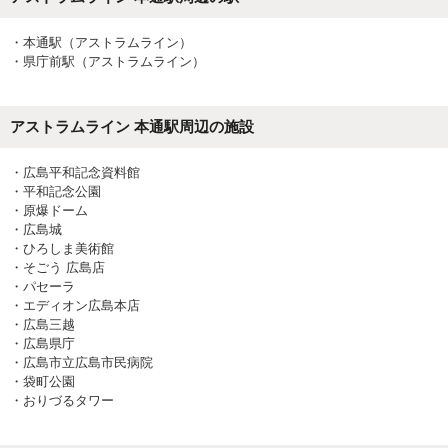
・
本通駅（アストラムライン）
・
県庁前駅（アストラムライン）
アストラムライン 本通駅
周辺の施設
・
広島平和記念資料館
・
平和記念公園
・
原爆ドーム
・
広島城
・
ひろしま美術館
・
そごう 広島店
・
パセーラ
・
エディオン広島本店
・
広島三越
・
広島県庁
・
広島市立広島市民病院
・
袋町公園
・
おりづるタワー