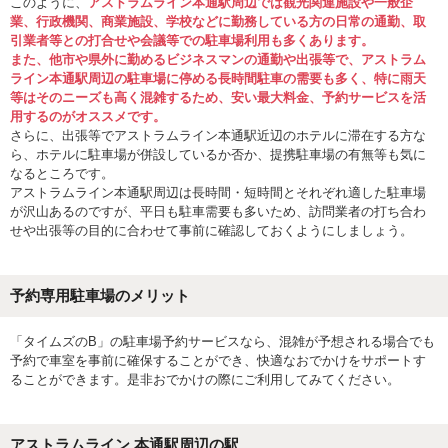
このように、
アストラムライン本通駅周辺では観光関連施設や一般企
業、行政機関、商業施設、学校などに勤務している方の日常の通勤、取
引業者等との打合せや会議等での駐車場利用も多くあります。
また、他市や県外に勤めるビジネスマンの通勤や出張等で、アストラム
ライン本通駅周辺の駐車場に停める長時間駐車の需要も多く、特に雨天
等はそのニーズも高く混雑するため、安い最大料金、予約サービスを活
用するのがオススメです。
さらに、出張等でアストラムライン本通駅近辺のホテルに滞在する方な
ら、ホテルに駐車場が併設しているか否か、提携駐車場の有無等も気に
なるところです。
アストラムライン本通駅周辺は長時間・短時間とそれぞれ適した駐車場
が沢山あるのですが、平日も駐車需要も多いため、訪問業者の打ち合わ
せや出張等の目的に合わせて事前に確認しておくようにしましょう。
予約専用駐車場のメリット
「タイムズのB」の駐車場予約サービスなら、混雑が予想される場合でも
予約で車室を事前に確保することができ、快適なおでかけをサポートす
ることができます。是非おでかけの際にご利用してみてください。
アストラムライン 本通駅
周辺の駅