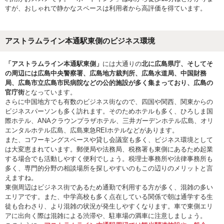
すが、おしゃれで静かなスペースは利用者から高評価を得ています。
アストラムライン本通駅東側のビジネス環境
「アストラムライン本通駅東側」
には大通りの
北に広島県庁、そしてそ
の周辺には広島中央警察署、広島地方裁判所、広島水道局、中国財務
局、広島市立広島市民病院などの公的施設が多く集まっており、広島の
官庁街
となっています。
さらに中国地方でも有数のビジネス街なので、四国や関西、関東からの
ビジネスパーソンも多く訪れます。そのためホテルも多く、ひろしま国
際ホテル、ANAクラウンプラザホテル、三井ガーデンホテル広島、オリ
エンタルホテル広島、広島東急REIホテルなどがあります。
また、コワーキングスペースや貸し会議室も多く、ビジネス環境として
は大変恵まれています。郵便局や法務局、税務署も東側にあるため起業
する場合でも活動しやすく便利でしょう。税理士事務所や法律事務所も
多く、専門的分野の相談場所を探しやすいのもこの辺りのメリットと言
えますね。
東側周辺はビジネス街であるため通勤で利用する方が多く、混雑の多い
エリアです。また、中学高校も多く点在している関係で朝は通学する生
徒も合わさり、より混雑の状況が発生しやすくなります。車で東側エリ
アに出向く際は混雑による渋滞や、駐車場の満車に注意しましょう。