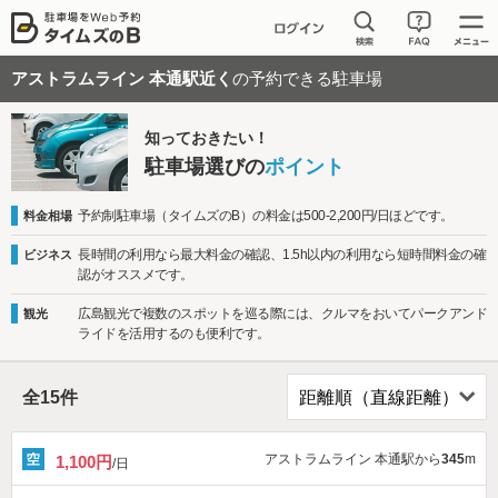
アストラムライン 本通駅近く
の予約できる駐車場
知っておきたい！
駐車場選びの
ポイント
予約制駐車場（タイムズのB）の料金は500-2,200円/日ほどです。
料金相場
長時間の利用なら最大料金の確認、1.5h以内の利用なら短時間料金の確
ビジネス
認がオススメです。
広島観光で複数のスポットを巡る際には、クルマをおいてパークアンド
観光
ライドを活用するのも便利です。
全
15
件
アストラムライン 本通駅から
345
m
1,100円
/日