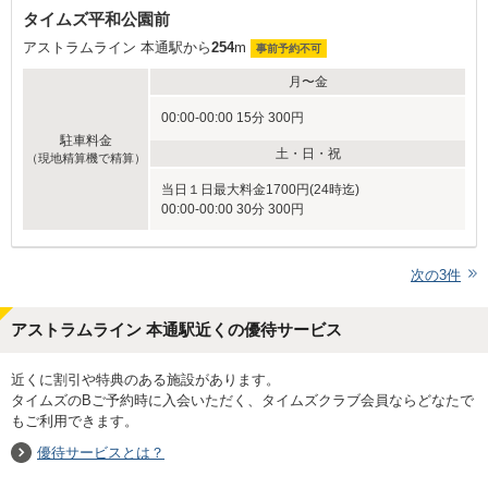
タイムズ平和公園前
アストラムライン 本通駅から
254
m
事前予約不可
月〜金
00:00-00:00 15分 300円
駐車料金
土・日・祝
（現地精算機で精算）
当日１日最大料金1700円(24時迄)
00:00-00:00 30分 300円
次の
3
件
アストラムライン 本通駅近くの優待サービス
近くに割引や特典のある施設があります。
タイムズのBご予約時に入会いただく、タイムズクラブ会員ならどなたで
もご利用できます。
優待サービスとは？