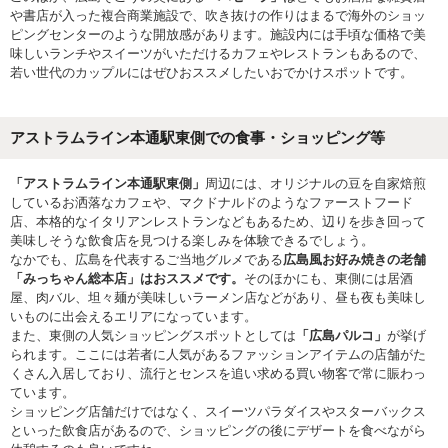
や書店が入った複合商業施設で、吹き抜けの作りはまるで海外のショッ
ピングセンターのような開放感があります。施設内には手頃な価格で美
味しいランチやスイーツがいただけるカフェやレストランもあるので、
若い世代のカップルにはぜひおススメしたいおでかけスポットです。
アストラムライン本通駅東側での食事・ショッピング等
「アストラムライン本通駅東側」
周辺には、オリジナルの豆を自家焙煎
しているお洒落なカフェや、マクドナルドのようなファーストフード
店、本格的なイタリアンレストランなどもあるため、辺りを歩き回って
美味しそうな飲食店を見つける楽しみを体験できるでしょう。
なかでも、広島を代表するご当地グルメである
広島風お好み焼きの老舗
「みっちゃん総本店」はおススメです。
そのほかにも、東側には居酒
屋、肉バル、坦々麺が美味しいラーメン店などがあり、昼も夜も美味し
いものに出会えるエリアになっています。
また、東側の人気ショッピングスポットとしては
「広島パルコ」
が挙げ
られます。ここには若者に人気があるファッションアイテムの店舗がた
くさん入居しており、流行とセンスを追い求める買い物客で常に賑わっ
ています。
ショッピング店舗だけではなく、スイーツパラダイスやスターバックス
といった飲食店があるので、ショッピングの後にデザートを食べながら