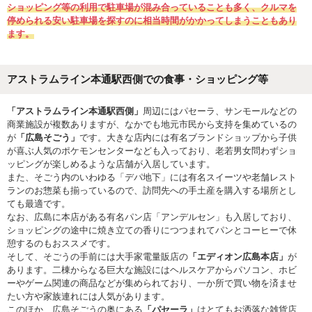
ショッピング等の利用で駐車場が混み合っていることも多く、クルマを
停められる安い駐車場を探すのに相当時間がかかってしまうこともあり
ます。
アストラムライン本通駅西側での食事・ショッピング等
「アストラムライン本通駅西側」
周辺にはパセーラ、サンモールなどの
商業施設が複数ありますが、なかでも地元市民から支持を集めているの
が
「広島そごう」
です。大きな店内には有名ブランドショップから子供
が喜ぶ人気のポケモンセンターなども入っており、老若男女問わずショ
ッピングが楽しめるような店舗が入居しています。
また、そごう内のいわゆる「デパ地下」には有名スイーツや老舗レスト
ランのお惣菜も揃っているので、訪問先への手土産を購入する場所とし
ても最適です。
なお、広島に本店がある有名パン店「アンデルセン」も入居しており、
ショッピングの途中に焼き立ての香りにつつまれてパンとコーヒーで休
憩するのもおススメです。
そして、そごうの手前には大手家電量販店の
「エディオン広島本店」
が
あります。二棟からなる巨大な施設にはヘルスケアからパソコン、ホビ
ーやゲーム関連の商品などが集められており、一か所で買い物を済ませ
たい方や家族連れには人気があります。
このほか、広島そごうの奥にある
「パセーラ」
はとてもお洒落な雑貨店