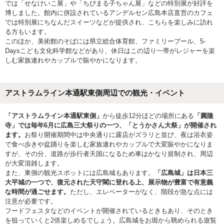
では「せなけいこ展」や「ちびまる子ちゃん展」などの特別展が好評を
博しました。館内に併設されているアンデルセン広島本店直営のカフェ
では特別展にちなんだスイーツなどが提供され、こちらを楽しみに訪れ
る方もいます。
このほか、美術館のそばには県立総合体育館、ファミリープール、5-
Daysこども文化科学館などがあり、休日はこの辺り一帯がレジャーを楽
しむ家族連れやカップルで賑やかになります。
アストラムライン本通駅東側周辺での観光・イベント
「アストラムライン本通駅東側」
から徒歩12分ほどの場所にある
「圓隆
寺」では毎年6月に広島三大祭りの一つ、「とうかさん大祭」が開催され
ます。
お祭り開催期間中は中央通りに露店がズラリと並び、夜は浴衣姿
で食べ歩きや盆踊りを楽しむ家族連れやカップルで大変賑やかになりま
すが、その分、道路が歩行者天国になるため車はかなり規制され、周辺
が大変混雑します。
また、東側の観光スポットには広島城もあります。
「広島城」は日本三
大平城の一つで、復元された天守閣に登れる上、展示物が豊富で有意義
な時間が過ごせます。
ただし、エレベーターがなく、階段が急な点には
注意が必要です。
フードフェスタなどのイベントが開催されているときもあり、そのとき
を狙っていくと2倍楽しめるでしょう。広島城をお堀から眺められる遊覧