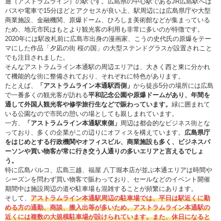
通（アストラムライン）の駅です。広島県の中心駅であるJR広島駅へは
バスや電車で15分ほどとアクセスが良い上、駅周辺には広島県庁や大型
商業施設、金融機関、原爆ドーム、ひろしま美術館などが集まっている
ため、地元市民はもとより観光客の利用も非常に多いのが特徴です。
2020年には駅改札前に広島市出身の漫画家、こうの史代氏の原爆をテー
マにした作品「夕凪の街 桜の国」の大型ステンドグラスが設置されこと
でも注目されました。
そんなアストラムライン本通駅の周辺エリアは、大きく西と東に分かれ
て機能的な街に整備されており、それぞれに特色があります。
たとえば、
「アストラムライン本通駅西側」
から徒歩5分の場所には広島
で一番多くの観光客が訪れる
平和記念公園や原爆ドームがあり、年間を
通して外国人観光客や修学旅行生などで賑わっています。
緑に囲まれて
いる公園なので市民の憩いの場としても親しまれています。
一方、
「アストラムライン本通駅東側」
周辺は都会的なビジネス街とな
っており、多くの企業がこの辺りにオフィスを構えています。
広島県庁
をはじめとする行政機関やオフィスビル、商業施設も多く、ビジネスパ
ーソンや買い物客が常に行き交う人通りの多いエリアと言えるでしょ
う。
特に広島パルコ、広島三越、福屋 八丁堀本店が並ぶ本通エリアは時間や
シーズンを問わず買い物客で賑わっており、セールなどのイベント開催
期間中は施設周辺の道や駐車場も混雑することが頻繁にあります。
そして、
アストラムライン本通駅周辺の駐車場では、平日は駅近くに勤
める方の通勤、商談、搬入出等が多いため、アストラムライン本通駅の
近くには複数の大規模駐車場が設けられています。また、休日になると