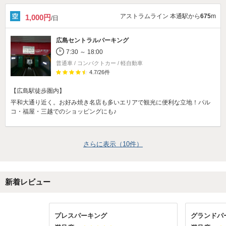
アストラムライン 本通駅から
675
m
1,000円
/日
広島セントラルパーキング
7:30 ～ 18:00
普通車 / コンパクトカー / 軽自動車
4.7
/
26
件
【広島駅徒歩圏内】
平和大通り近く。お好み焼き名店も多いエリアで観光に便利な立地！パル
コ・福屋・三越でのショッピングにも♪
さらに表示（
10
件）
新着レビュー
プレスパーキング
グランドパ