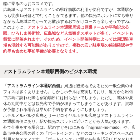
船に乗るのもおススメです。
広島城へはアストラムラインの県庁前駅の利用が便利ですが、本通駅か
らも徒歩15分ほどで行くことができます。他の観光スポットに立ち寄り
ながら広島城に向かってお散歩するおでかけコースも楽しそうですね。
このように、
アストラムライン本通駅周辺は原爆ドームや平和記念公
園、ひろしま美術館、広島城など人気観光スポットが多く、イベントも
頻繁に開催されます。そのため、イベント開催時期によっては周辺駐車
場も混雑する可能性がありますので、複数の安い駐車場の候補確認や予
約等も含めた事前準備が必要となります。
アストラムライン本通駅西側のビジネス環境
「アストラムライン本通駅西側」
周辺は観光地であるため一般企業のオ
フィスは多くありません。しかしホテルは充実しており、遠方から出張
で広島に訪れた際も宿泊場所には困らないでしょう。ただし、連休や夏
休み期間中などは観光客で予約が埋まってしまうことがあります。混雑
が予想される場合は早めに予約をするようにしましょう。
ホテルメルパルク広島とリーガロイヤルホテル広島はアストラムライン
本通駅西側にあり、駅や観光スポットに近いことから人気があります。
外で仕事をする場合は、駅のすぐそばにある「hajimari-no-mado」や、広
島市中央公園の近くの「ポートインク」などのコワーキングスペースの
利用がおススメです。「ポートインク」は駅から徒歩15分ほどかかりま