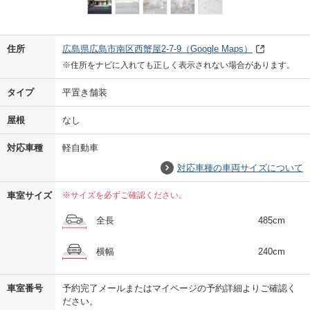
Previo
Next
住所
広島県広島市南区西蟹屋2-7-9
（Google Maps）
※住所をナビに入れても正しく表示されない場合があります。
タイプ
平置き舗装
屋根
なし
対応車種
軽自動車
対応車種の車両サイズについて
車室サイズ
※サイズを必ずご確認ください。
全長
485cm
横幅
240cm
車室番号
予約完了メールまたはマイページの予約詳細よりご確認く
ださい。