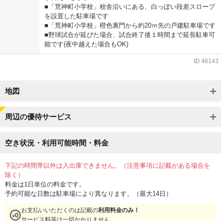
■「荒神町小学校」校舎沿いにある、白っぽい段差スロープ
を設置した駐車場です
■「荒神町小学校」橙色裏門から約20ｍ先の戸建駐車場です
■野球試合が延びた場合、試合終了後１時間まで延長駐車可
能です(夜中越えた場合もOK)
ID
46143
地図
周辺の優待サービス
空き状況・利用可能時間・料金
下記の時間帯以外は入出庫できません。（注意事項に記載がある場合を
除く）
料金は1日単位の料金です。
予約可能な日数は駐車場により異なります。（最大14日）
お支払いいただくのは記載の
利用料金のみ！
サービス料等は一切かかりません。