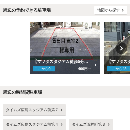
周辺の予約できる駐車場
地図から探す
【マツダスタジアム徒歩5分】【軽自動車専用】西蟹屋2丁目7-9-2駐車場
ここから
0
m
400円～
ここから
45
m
周辺の時間貸駐車場
Next
タイムズ広島スタジアム前第７
タイムズ広島スタジアム前第４
タイムズ荒神町第３