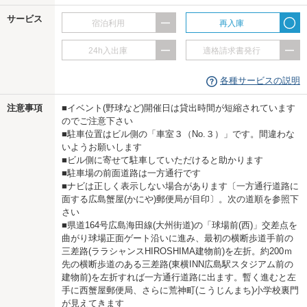
us
サービス
宿泊利用
再入庫
24h入出庫
適格請求書発行
各種サービスの説明
注意事項
■イベント(野球など)開催日は貸出時間が短縮されています
のでご注意下さい
■駐車位置はビル側の「車室３（No.３）」です。間違わな
いようお願いします
■ビル側に寄せて駐車していただけると助かります
■駐車場の前面道路は一方通行です
■ナビは正しく表示しない場合があります〔一方通行道路に
面する広島蟹屋(かにや)郵便局が目印〕。次の道順を参照下
さい
■県道164号広島海田線(大州街道)の「球場前(西)」交差点を
曲がり球場正面ゲート沿いに進み、最初の横断歩道手前の
三差路(ララシャンスHIROSHIMA建物前)を左折。約200ｍ
先の横断歩道のある三差路(東横INN広島駅スタジアム前の
建物前)を左折すれば一方通行道路に出ます。暫く進むと左
手に西蟹屋郵便局、さらに荒神町(こうじんまち)小学校裏門
が見えてきます