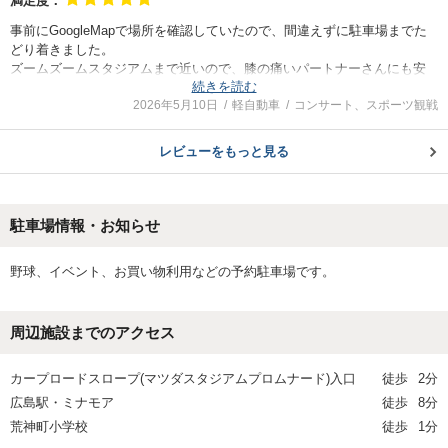
満足度：
事前にGoogleMapで場所を確認していたので、間違えずに駐車場までた
どり着きました。
ズームズームスタジアムまで近いので、膝の痛いパートナーさんにも安
続きを読む
心してもらえました。
2026年5月10日
軽自動車
コンサート、スポーツ観戦
もっと狭いのかと思いましたが、意外に余裕がありましたので、停める
のが苦手な方でも安心して利用できると思います。
次の機会でも空いていれば、利用したいと思います。
レビューをもっと見る
駐車場情報・お知らせ
野球、イベント、お買い物利用などの予約駐車場です。
周辺施設までのアクセス
カープロードスロープ(マツダスタジアムプロムナード)入口
徒歩
2分
広島駅・ミナモア
徒歩
8分
荒神町小学校
徒歩
1分