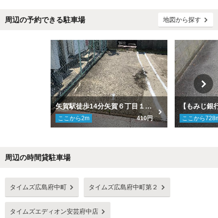
周辺の予約できる駐車場
地図から探す
矢賀駅徒歩14分矢賀６丁目１－３８ 第1駐車場
ここから
2
m
410円
ここから
728
周辺の時間貸駐車場
Next
タイムズ広島府中町
タイムズ広島府中町第２
タイムズエディオン安芸府中店