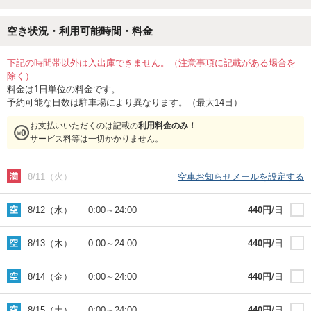
空き状況・利用可能時間・料金
下記の時間帯以外は入出庫できません。（注意事項に記載がある場合を
除く）
料金は1日単位の料金です。
予約可能な日数は駐車場により異なります。（最大14日）
お支払いいただくのは記載の
利用料金のみ！
サービス料等は一切かかりません。
8/11（火）
空車お知らせメールを設定する
8/12（水）
0:00
～
24:00
440
円
/日
8/13（木）
0:00
～
24:00
440
円
/日
8/14（金）
0:00
～
24:00
440
円
/日
8/15（土）
0:00
～
24:00
440
円
/日