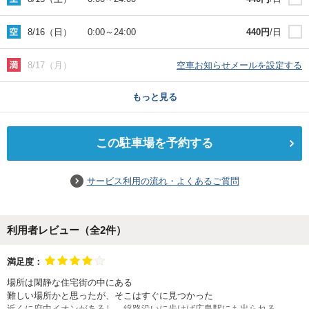
8/16（日）
0:00
～
24:00
440
円
/日
8/17（月）
空車お知らせメールを設定する
もっと見る
この駐車場を予約する
サービス利用の流れ・よくあるご質問
利用者レビュー（全
2
件）
満足度：
場所は閑静な住宅街の中にある
難しい場所かと思ったが、そこはすぐに見つかった
近くに府中イオンがあるし、線路沿いに歩けば広島駅にも出られる