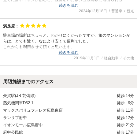
続きを読む
料金が安く、効率よく利用すれば非常に便利
2024年12月18日
普通車
観光
満足度：
駐車場の場所はちょっと、わかりにくかったですが、娘のマンションか
らは、とても近く、なにより安くて便利でした。
これからも利用させて頂くと思います。
続きを読む
よろしくお願いします。
2019年11月1日
軽自動車
その他
周辺施設までのアクセス
矢賀駅(JR 芸備線)
徒歩
14分
蒸気機関車D52 1
徒歩
6分
マックスバリュフォレオ広島東店
徒歩
11分
サンリブ府中
徒歩
12分
イオンモール広島府中
徒歩
21分
府中公民館
徒歩
17分