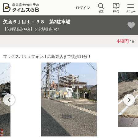
矢賀６丁目１－３８ 第2駐車場
【矢賀駅徒歩14分】
矢賀駅徒歩14分
440円
/ 日
マックスバリュフォレオ広島東店まで徒歩11分！