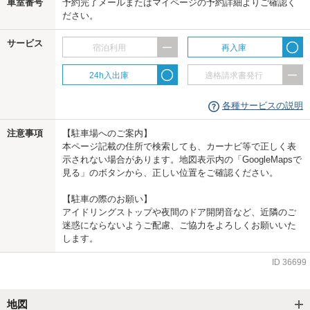
車室番号
予約完了メールまたはマイページの予約詳細よりご確認く
us
ださい。
サービス
宿泊利用
再入庫
24h入出庫
適格請求書発行
各種サービスの説明
注意事項
【駐車場へのご案内】
本ページ記載の住所で検索しても、カーナビ等で正しく表
示されない場合があります。地図表示内の「GoogleMapsで
見る」のボタンから、正しい位置をご確認ください。
【駐車の際のお願い】
アイドリングストップや夜間のドア開閉音など、近隣のご
迷惑にならないようご配慮、ご協力をよろしくお願いいた
します。
ID
36699
地図