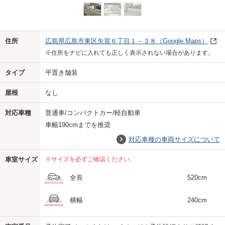
Previo
Next
住所
広島県広島市東区矢賀６丁目１－３８
（Google Maps）
※住所をナビに入れても正しく表示されない場合があります。
タイプ
平置き舗装
屋根
なし
対応車種
普通車/コンパクトカー/軽自動車
車幅190cmまでを推奨
対応車種の車両サイズについて
車室サイズ
※サイズを必ずご確認ください。
全長
520cm
横幅
240cm