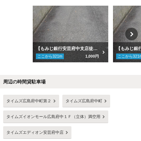
【もみじ銀行安芸府中支店徒歩2分】府中本町５丁目ガレージ
ここから
321
m
1,000円
ここから
321
周辺の時間貸駐車場
Next
タイムズ広島府中町第２
タイムズ広島府中町
タイムズイオンモール広島府中１Ｆ（立体）満空用
タイムズエディオン安芸府中店