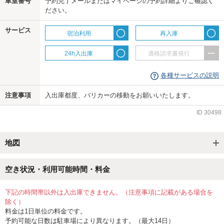
車室番号
予約完了メールまたはマイページの予約詳細よりご確認く
us
ださい。
サービス
宿泊利用
再入庫
24h入出庫
適格請求書発行
各種サービスの説明
注意事項
入出庫都度、バリカーの移動をお願いいたします。
ID
30498
地図
空き状況・利用可能時間・料金
下記の時間帯以外は入出庫できません。（注意事項に記載がある場合を
除く）
料金は1日単位の料金です。
予約可能な日数は駐車場により異なります。（最大14日）