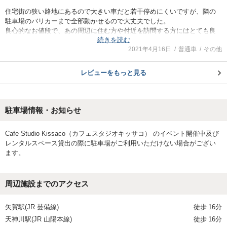
住宅街の狭い路地にあるので大きい車だと若干停めにくいですが、隣の
駐車場のバリカーまで全部動かせるので大丈夫でした。
良心的なお値段で、あの周辺に住む方や付近を訪問する方にはとても良
続きを読む
いと思います。
2021年4月16日
普通車
その他
レビューをもっと見る
駐車場情報・お知らせ
Cafe Studio Kissaco（カフェスタジオキッサコ） のイベント開催中及び
レンタルスペース貸出の際に駐車場がご利用いただけない場合がござい
ます。
周辺施設までのアクセス
矢賀駅(JR 芸備線)
徒歩
16分
天神川駅(JR 山陽本線)
徒歩
16分