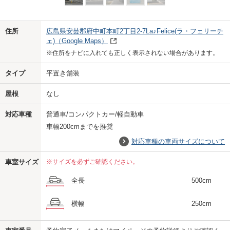
Previo
Next
住所
広島県安芸郡府中町本町2丁目2-7La♪Felice(ラ・フェリーチ
ェ)
（Google Maps）
※住所をナビに入れても正しく表示されない場合があります。
タイプ
平置き舗装
屋根
なし
対応車種
普通車/コンパクトカー/軽自動車
車幅200cmまでを推奨
対応車種の車両サイズについて
車室サイズ
※サイズを必ずご確認ください。
全長
500cm
横幅
250cm