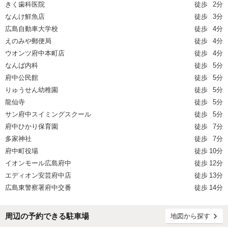
きく歯科医院
徒歩
2分
なんけ鮮魚店
徒歩
3分
広島自動車大学校
徒歩
4分
えのみや郵便局
徒歩
4分
ウオンツ府中本町店
徒歩
4分
なんば内科
徒歩
5分
府中公民館
徒歩
5分
りゅうせん幼稚園
徒歩
5分
龍仙寺
徒歩
5分
サン府中スイミングスクール
徒歩
5分
府中ひかり保育園
徒歩
7分
多家神社
徒歩
7分
府中町役場
徒歩
10分
イオンモール広島府中
徒歩
12分
エディオン安芸府中店
徒歩
13分
広島東警察署府中交番
徒歩
14分
周辺の予約できる駐車場
地図から探す