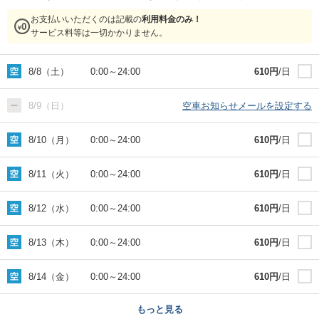
お支払いいただくのは記載の
利用料金のみ！
サービス料等は一切かかりません。
8/8（土）
0:00
～
24:00
610
円
/日
8/9（日）
空車お知らせメールを設定する
8/10（月）
0:00
～
24:00
610
円
/日
8/11（火）
0:00
～
24:00
610
円
/日
8/12（水）
0:00
～
24:00
610
円
/日
8/13（木）
0:00
～
24:00
610
円
/日
8/14（金）
0:00
～
24:00
610
円
/日
もっと見る