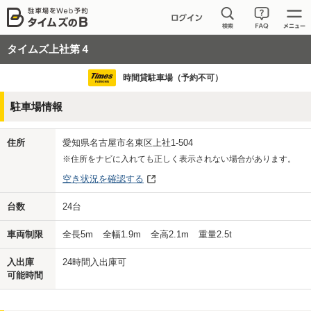
タイムズ上社第４
時間貸駐車場（予約不可）
駐車場情報
住所
愛知県名古屋市名東区上社1-504
※住所をナビに入れても正しく表示されない場合があります。
空き状況を確認する
台数
24
台
車両制限
全長
5
m
全幅
1.9
m
全高
2.1
m
重量
2.5
t
入出庫
24時間入出庫可
可能時間