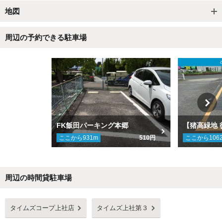
地図
周辺の予約できる駐車場
FK飯田パーキング本郷
ここから
931
m
510円
ここから
106
周辺の時間貸駐車場
Next
タイムズコープ上社店
タイムズ上社第３