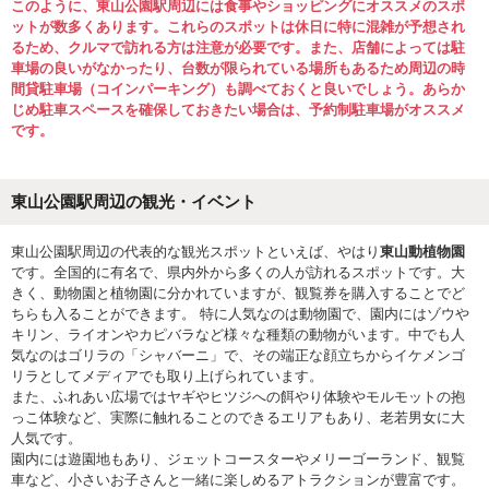
このように、東山公園駅周辺には食事やショッピングにオススメのスポ
ットが数多くあります。これらのスポットは休日に特に混雑が予想され
るため、クルマで訪れる方は注意が必要です。また、店舗によっては駐
車場の良いがなかったり、台数が限られている場所もあるため周辺の時
間貸駐車場（コインパーキング）も調べておくと良いでしょう。あらか
じめ駐車スペースを確保しておきたい場合は、予約制駐車場がオススメ
です。
東山公園駅周辺の観光・イベント
東山公園駅周辺の代表的な観光スポットといえば、やはり
東山動植物園
です。全国的に有名で、県内外から多くの人が訪れるスポットです。大
きく、動物園と植物園に分かれていますが、観覧券を購入することでど
ちらも入ることができます。 特に人気なのは動物園で、園内にはゾウや
キリン、ライオンやカピバラなど様々な種類の動物がいます。中でも人
気なのはゴリラの「シャバーニ」で、その端正な顔立ちからイケメンゴ
リラとしてメディアでも取り上げられています。
また、ふれあい広場ではヤギやヒツジへの餌やり体験やモルモットの抱
っこ体験など、実際に触れることのできるエリアもあり、老若男女に大
人気です。
園内には遊園地もあり、ジェットコースターやメリーゴーランド、観覧
車など、小さいお子さんと一緒に楽しめるアトラクションが豊富です。