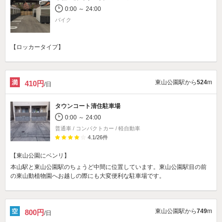
0:00 ～ 24:00
バイク
【ロッカータイプ】
東山公園駅から
524
m
410円
/日
タウンコート清住駐車場
0:00 ～ 24:00
普通車 / コンパクトカー / 軽自動車
4.1
/
26
件
【東山公園にベンリ】
本山駅と東山公園駅のちょうど中間に位置しています。東山公園駅目の前
の東山動植物園へお越しの際にも大変便利な駐車場です。
東山公園駅から
749
m
800円
/日