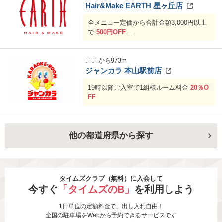
Hair&Make EARTH 星ヶ丘店
全メニュー定価から合計金額3,000円以上
で
500円OFF
合計金額6,000円以上で
1,000円OFF
ここから
973
m
ジャンカラ 本山駅前店
19時以降ご入室で1組様ルーム料金
20％O
FF
他の都道府県から探す
タイムズクラブ（無料）に入会して
今すぐ
「タイムズのB」
を利用しよう
1日単位の定額料金で、出し入れ自由！
全国の駐車場をWebから予約できるサービスです