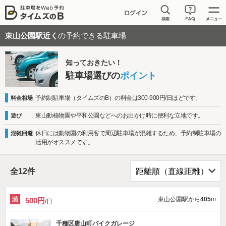
東山公園駅近く
の予約できる駐車場
知っておきたい！
駐車場選びの
ポイント
予約制駐車場（タイムズのB）の料金は300-900円/日ほどです。
料金相場
東山動植物園や平和公園などへのお出かけ時に便利な立地です。
遊び
休日には動物園の利用客で周辺駐車場が混雑するため、予約制駐車場の
混雑回避
活用がオススメです。
全
12
件
東山公園駅から
405
m
500円
/日
千種区唐山町バイクガレージ