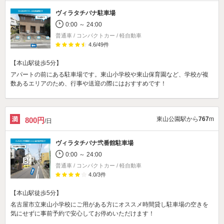
ヴィラタチバナ駐車場
0:00 ～ 24:00
普通車 / コンパクトカー / 軽自動車
4.6
/
49
件
【本山駅徒歩5分】
アパートの前にある駐車場です。東山小学校や東山保育園など、学校が複
数あるエリアのため、行事や送迎の際にはおすすめです！
東山公園駅から
767
m
800円
/日
ヴィラタチバナ弐番館駐車場
0:00 ～ 24:00
普通車 / コンパクトカー / 軽自動車
4.0
/
3
件
【本山駅徒歩5分】
名古屋市立東山小学校にご用がある方にオススメ時間貸し駐車場の空きを
気にせずに事前予約で安心してお停めいただけます！