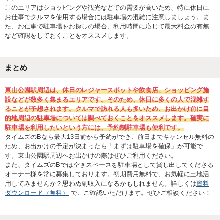
このエリアはショッピングや観光などでの需要が高いため、特に休日に
お仕事でクルマを使用する場合には駐車場の混雑に注意しましょう。ま
た、お仕事で駐車場をお探しの場合、利用時間に応じて最大料金の有無
など確認をしておくことをオススメします。
まとめ
東山公園駅周辺は、休日のレジャースポットや飲食店、ショッピング施
設などが数多く集まるエリアです。そのため、休日に多くの人で混雑す
ることが予想されます。クルマで訪れる人も多いため、お出かけ前に目
的地周辺の駐車場については調べておくことをオススメします。確実に
駐車場を利用したいという方には、予約制駐車場も便利です。
タイムズのBなら最大13日前から予約ができ、前日までキャンセル無料の
ため、お出かけの予定が決まったら「まずは駐車場を確保」が可能で
す。東山公園駅周辺へお出かけの際はぜひご利用ください。
また、タイムズのBでは空きスペースを駐車場として貸し出してくださる
オーナー様を常に募集しております。初期費用無料で、お気軽に土地活
用してみませんか？思わぬ副収入になるかもしれません。詳しくは
資料
ダウンロード（無料）
で、ご確認いただけます。ぜひご相談ください！