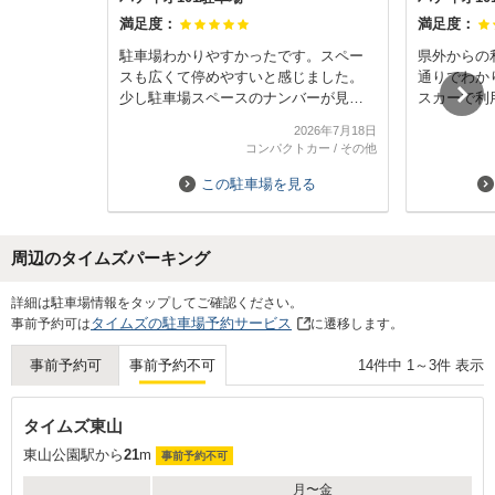
満足度：
満足度：
駐車場わかりやすかったです。スペー
県外からの
スも広くて停めやすいと感じました。
通りでわか
少し駐車場スペースのナンバーが見に
スカーで利
くい様な気もしましたが、問題なく使
で車庫入れ
2026年7月18日
用できました。また利用したいです。
ら歩いて1
コンパクトカー
/
その他
が安いので
利用させて
この駐車場を見る
周辺のタイムズパーキング
Next
詳細は駐車場情報をタップしてご確認ください。
タイムズの駐車場予約サービス
事前予約可は
に遷移します。
14
件中
1
～
3
件 表示
事前予約可
事前予約不可
タイムズ東山
東山公園駅から
21
m
事前予約不可
月〜金