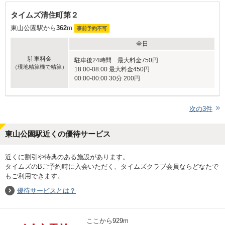
タイムズ清住町第２
東山公園駅から
362
m
事前予約不可
全日
駐車料金
駐車後24時間 最大料金750円
（現地精算機で精算）
18:00-08:00 最大料金450円
00:00-00:00 30分 200円
次の
3
件
東山公園駅近くの優待サービス
近くに割引や特典のある施設があります。
タイムズのBご予約時に入会いただく、タイムズクラブ会員ならどなたで
もご利用できます。
優待サービスとは？
ここから
929
m