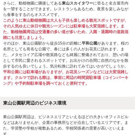
さらに、動植物園に隣接してある
東山スカイタワー
に登ると名古屋市内
を一望することができます。レストランもあるため、夜景を楽しみなが
ら食事をするのもオススメです。
このように東山動植物園は大人も子供も楽しめる観光スポットですが、
その人気ゆえに休日や観光シーズンには駐車場も大変混雑します。ま
た、動植物園周辺は交通量の多い道が多いため、入園・退園時の道路混
雑にも注意しましょう。
そのほか、東山公園駅から徒歩15分の距離に
平和公園
があります。桜の
名所としても有名な公園で、春には多くの人がお花見に訪れます。ま
た、メタセコイア広場や散策路なども綺麗に整備されており、憩いの場
として市民に愛されるスポットです。お出かけの合間に自然のなかを散
歩するのも良いでしょう。気分転換に訪れてみてはいかがでしょうか。
平和公園には駐車場がありますが、お花見シーズンなどには大変混雑し
ます。クルマで訪れる際は、事前に周辺の時間貸駐車場（コインパーキ
ング）や予約制駐車場を調べておくと便利です。
東山公園駅周辺のビジネス環境
東山公園駅周辺は、ビジネスエリアといえるほどの大きいオフィスビル
などはありませんが、企業の事務所などが点在しているエリアです。ま
た、学習塾や学校が複数あるため、学校関係者の需要が高いといえま
す。