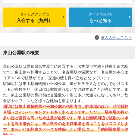
タイムズクラブに
タイムズのBを
入会する（無料）
もっと知る
法人入会はこちら
東山公園駅の概要
東山公園駅は愛知県名古屋市に位置する、名古屋市営地下鉄東山線の駅
です。東山線を利用することで、名古屋駅や栄駅など、名古屋の中心エ
リアへ1本で移動ができ、交通の便も良い立地となっています。
駅周辺には東山動植物園や平和公園、星が丘テラスなどのおでかけスポ
ットが多数あり、休日には家族連れなどで混雑することが多いです。ま
た、東山公園駅の目の前は交通量の非常に多い大通りになっており、飲
食店やオフィスなど様々な建物も集まります。
周辺には東山動植物園や平和公園の利用者向け駐車場のほか、時間貸駐
車場（コインパーキング）も多くあるようです。ただし、駐車場の数が
多いほど需要も高いため注意が必要です。東山公園駅周辺で複数のスポ
ットを巡る場合には、最大料金のある駐車場を選ぶことをオススメしま
す。あらかじめ駐車スペースを確保したい場合には、予約制駐車場も便