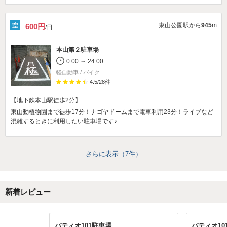
東山公園駅から
945
m
600円
/日
本山第２駐車場
0:00 ～ 24:00
軽自動車 / バイク
4.5
/
28
件
【地下鉄本山駅徒歩2分】
東山動植物園まで徒歩17分！ナゴヤドームまで電車利用23分！ライブなど
混雑するときに利用したい駐車場です♪
さらに表示（
7
件）
新着レビュー
パティオ101駐車場
パティオ10