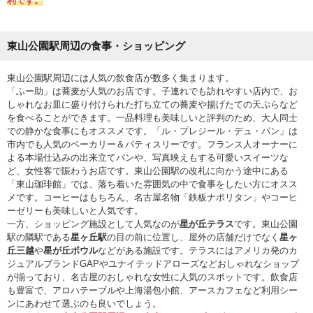
利です。
東山公園駅周辺の食事・ショッピング
東山公園駅周辺には人気の飲食店が数多く集まります。
「ふー助」は蕎麦が人気のお店です。子連れでも訪れやすい店内で、お
しゃれなお皿に盛り付けられた打ち立ての蕎麦や揚げたての天ぷらなど
を食べることができます。一品料理も美味しいと評判のため、大人同士
での静かな食事にもオススメです。「ル・プレジール・デュ・パン」は
市内でも人気のベーカリー＆パティスリーです。フランス人オーナーに
よる本場仕込みの出来立てパンや、写真映えもする可愛いスイーツな
ど、女性客で賑わうお店です。東山公園駅の改札に向かう途中にある
「東山珈琲館」では、落ち着いた雰囲気の中で食事をしたい方にオスス
メです。コーヒーはもちろん、名古屋名物「鉄板ナポリタン」やコーヒ
ーゼリーも美味しいと人気です。
一方、ショッピング施設として人気なのが
星が丘テラス
です。東山公園
駅の隣駅である
星ヶ丘駅
の目の前に位置し、屋外の店舗だけでなく
星ヶ
丘三越
や
星が丘ボウル
などがある施設です。テラスにはアメリカ発のカ
ジュアルブランドGAPやユナイテッドアローズなどおしゃれなショップ
が揃っており、名古屋のおしゃれな女性に人気のスポットです。飲食店
も豊富で、アロハテーブルや上海湯包小館、アースカフェなど利用シー
ンにあわせて選ぶのも良いでしょう。