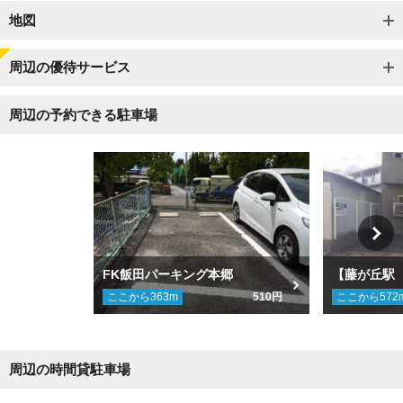
地図
周辺の優待サービス
周辺の予約できる駐車場
FK飯田パーキング本郷
ここから
363
m
510円
ここから
572
周辺の時間貸駐車場
Next