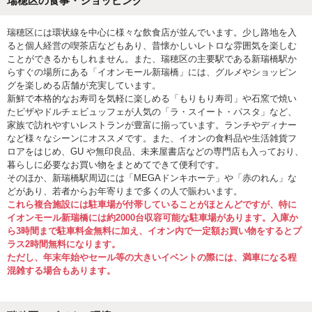
瑞穂区の食事・ショッピング
瑞穂区には環状線を中心に様々な飲食店が並んでいます。少し路地を入
ると個人経営の喫茶店などもあり、昔懐かしいレトロな雰囲気を楽しむ
ことができるかもしれません。また、瑞穂区の主要駅である新瑞橋駅か
らすぐの場所にある「イオンモール新瑞橋」には、グルメやショッピン
グを楽しめる店舗が充実しています。
新鮮で本格的なお寿司を気軽に楽しめる「もりもり寿司」や石窯で焼い
たピザやドルチェビュッフェが人気の「ラ・スイート・パスタ」など、
家族で訪れやすいレストランが豊富に揃っています。ランチやディナー
など様々なシーンにオススメです。また、イオンの食料品や生活雑貨フ
ロアをはじめ、GU や無印良品、未来屋書店などの専門店も入っており、
暮らしに必要なお買い物をまとめてできて便利です。
そのほか、新瑞橋駅周辺には「MEGAドンキホーテ」や「赤のれん」な
どがあり、若者からお年寄りまで多くの人で賑わいます。
これら複合施設には駐車場が付帯していることがほとんどですが、特に
イオンモール新瑞橋には約2000台収容可能な駐車場があります。入庫か
ら3時間まで駐車料金無料に加え、イオン内で一定額お買い物をするとプ
ラス2時間無料になります。
ただし、年末年始やセール等の大きいイベントの際には、満車になる程
混雑する場合もあります。