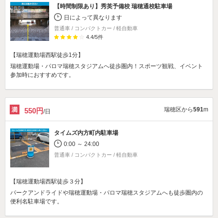
【時間制限あり】
秀英予備校 瑞穂通校駐車場
日によって異なります
普通車 / コンパクトカー / 軽自動車
4.4
/
5
件
【瑞穂運動場西駅徒歩1分】
瑞穂運動場・パロマ瑞穂スタジアムへ徒歩圏内！スポーツ観戦、イベント
参加時におすすめです。
瑞穂区から
591
m
550円
/日
タイムズ内方町内駐車場
0:00 ～ 24:00
普通車 / コンパクトカー / 軽自動車
【瑞穂運動場西駅徒歩３分】
パークアンドライドや瑞穂運動場・パロマ瑞穂スタジアムへも徒歩圏内の
便利名駐車場です。