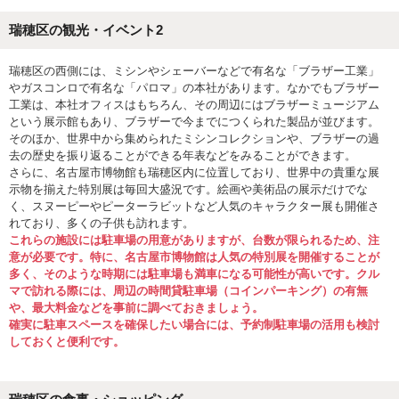
瑞穂区の観光・イベント2
瑞穂区の西側には、ミシンやシェーバーなどで有名な「ブラザー工業」
やガスコンロで有名な「パロマ」の本社があります。なかでもブラザー
工業は、本社オフィスはもちろん、その周辺にはブラザーミュージアム
という展示館もあり、ブラザーで今までにつくられた製品が並びます。
そのほか、世界中から集められたミシンコレクションや、ブラザーの過
去の歴史を振り返ることができる年表などをみることができます。
さらに、名古屋市博物館も瑞穂区内に位置しており、世界中の貴重な展
示物を揃えた特別展は毎回大盛況です。絵画や美術品の展示だけでな
く、スヌーピーやピーターラビットなど人気のキャラクター展も開催さ
れており、多くの子供も訪れます。
これらの施設には駐車場の用意がありますが、台数が限られるため、注
意が必要です。特に、名古屋市博物館は人気の特別展を開催することが
多く、そのような時期には駐車場も満車になる可能性が高いです。クル
マで訪れる際には、周辺の時間貸駐車場（コインパーキング）の有無
や、最大料金などを事前に調べておきましょう。
確実に駐車スペースを確保したい場合には、予約制駐車場の活用も検討
しておくと便利です。