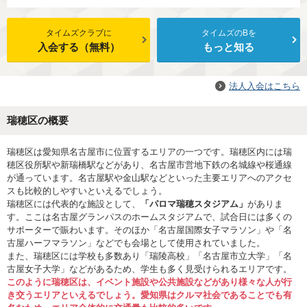
タイムズクラブに
タイムズのBを
入会する（無料）
もっと知る
法人入会はこちら
瑞穂区の概要
瑞穂区は愛知県名古屋市に位置するエリアの一つです。瑞穂区内には瑞
穂区役所駅や新瑞橋駅などがあり、名古屋市営地下鉄の名城線や桜通線
が通っています。名古屋駅や金山駅などといった主要エリアへのアクセ
スも比較的しやすいといえるでしょう。
瑞穂区には代表的な施設として、
「パロマ瑞穂スタジアム」
がありま
す。ここは名古屋グランパスのホームスタジアムで、試合日には多くの
サポーターで賑わいます。そのほか「名古屋国際女子マラソン」や「名
古屋ハーフマラソン」などでも会場として使用されていました。
また、瑞穂区には学校も多数あり「瑞陵高校」「名古屋市立大学」「名
古屋女子大学」などがあるため、学生も多く見受けられるエリアです。
このように瑞穂区は、イベント施設や公共施設などがあり様々な人が行
き交うエリアといえるでしょう。愛知県はクルマ社会であることでも有