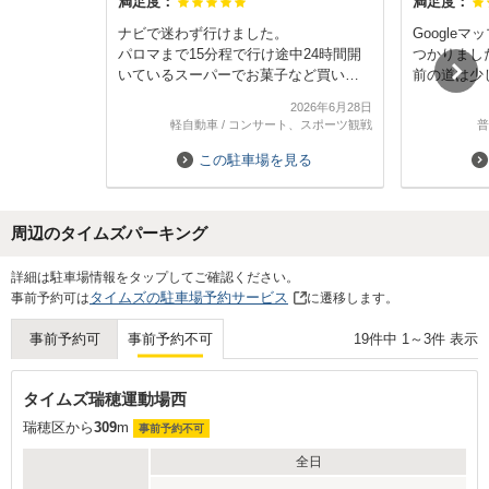
満足度：
満足度：
ナビで迷わず行けました。
Google
パロマまで15分程で行け途中24時間開
つかりまし
いているスーパーでお菓子など買い出
前の道は少
しして行けます。
用できまし
2026年6月28日
道も混まずまた機会があれば利用した
また利用し
軽自動車
/
コンサート、スポーツ観戦
普
いと思います。
この駐車場を見る
周辺のタイムズパーキング
Next
詳細は駐車場情報をタップしてご確認ください。
タイムズの駐車場予約サービス
事前予約可は
に遷移します。
19
件中
1
～
3
件 表示
事前予約可
事前予約不可
タイムズ瑞穂運動場西
瑞穂区から
309
m
事前予約不可
全日