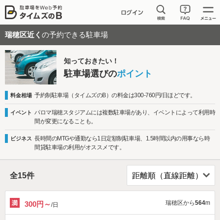
瑞穂区近く
の予約できる駐車場
知っておきたい！
駐車場選びの
ポイント
予約制駐車場（タイムズのB）の料金は300-760円/日ほどです。
料金相場
パロマ瑞穂スタジアムには複数駐車場があり、イベントによって利用時
イベント
間が変更になることも。
長時間のMTGや通勤なら1日定額制駐車場、1.5時間以内の用事なら時
ビジネス
間貸駐車場の利用がオススメです。
全
15
件
瑞穂区から
564
m
300円～
/日