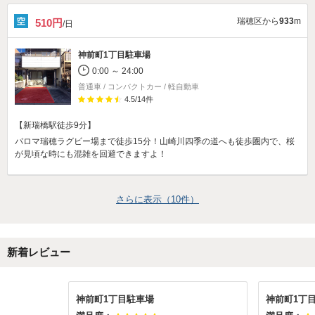
瑞穂区から
933
m
510円
/日
神前町1丁目駐車場
0:00 ～ 24:00
普通車 / コンパクトカー / 軽自動車
4.5
/
14
件
【新瑞橋駅徒歩9分】
パロマ瑞穂ラグビー場まで徒歩15分！山崎川四季の道へも徒歩圏内で、桜
が見頃な時にも混雑を回避できますよ！
さらに表示（
10
件）
新着レビュー
神前町1丁目駐車場
神前町1丁