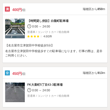
瑞穂区から
850
m
400円
/日
【時間貸し併設】
白龍町駐車場
0:00 ～ 24:00
普通車 / コンパクトカー / 軽自動車
4.0
/
2
件
【名古屋市立津賀田中学校徒歩5分】
名古屋市立津賀田中学校徒歩すぐの駐車場になります。行事の際は、是非
ご利用ください。
瑞穂区から
913
m
450円
/日
FK大喜町5丁目43-3駐車場
0:00 ～ 24:00
普通車 / コンパクトカー / 軽自動車