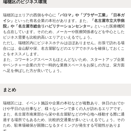
瑞穂区のビジネス環境
瑞穂区はエリアの西側を中心に
「パロマ」や「ブラザー工業」「日本ガ
イシ」
といった有名企業の本社があります。また、
「名古屋市立大学病
院」や「名古屋市総合リハビリテーションセンター」
といった医療機関
も点在しています。そのため、メーカーや医療関係者などを中心とした
ビジネス需要も比較的高いエリアといえるでしょう。
ただし、瑞穂区内にビジネスホテルはほぼありません。出張で訪れる場
合には、金山駅や栄、名古屋駅などのエリアでホテルを確保しておくこ
とをオススメします。
また、コワーキングスペースもほとんどないため、スタートアップ企業
やベンチャー企業の方で一時的な業務スペースをお探しの方は、栄方面
へ足を伸ばした方が良いでしょう。
まとめ
瑞穂区には、イベント施設や企業の本社などが複数あり、休日のおでか
けや平日のお仕事など、様々なシーンで多くの人が訪れるエリアです。
また、名古屋市南東部から栄や名古屋駅などの中心地へ移動する際に通
過する場所でもあるため、比較的交通量が多いといえるでしょう。その
ため、駐車場確保が困難になるタイミングが発生する可能性がありま
す。