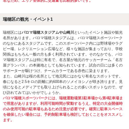
名なため、エリア全体的に交通量も比較的多いです。
瑞穂区の観光・イベント1
瑞穂区には
パロマ瑞穂スタジアムや山崎川
といったイベント施設や観光
名所があります。パロマ瑞穂スタジアムは、パロマ瑞穂スポーツパーク
のなかにあるスタジアムです。このスポーツパーク内には野球場やラグ
ビー場、レクリエーション広場など、様々な施設が集まっており、学校
関係はもちろん一般の方も多く利用されています。そのなかでも、パロ
マ瑞穂スタジアムは特に有名で、名古屋が地元のサッカーチーム「名古
屋グランパス」の本拠地としても知られています。試合の日には多くの
サポーターが駆けつけ、チームカラーである赤色に染まります。
また、山崎川は桜の名所として地元民にはかなり有名なスポットです。
春になると2.5キロの距離に約600本のソメイヨシノが咲き誇ります。見
頃になるとメディアでも取り上げられることの多いスポットなので、ぜ
ひ訪れてみてはいかがでしょうか。
パロマ瑞穂スポーツパークには、瑞穂運動場第1駐車場から第4駐車場ま
で用意がありますが、利用可能時間が変動するうえ、特定の大会開催時
のみ使用可能の駐車場もあるため注意が必要です。確実に駐車スペース
を確保したい場合には、予約制駐車場も検討しておくことをオススメし
ます。