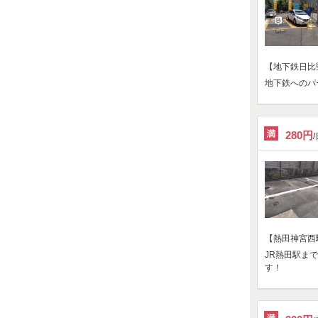
【地下鉄日比
地下鉄へのパ
280円
【熱田神宮西
JR熱田駅ま
す！