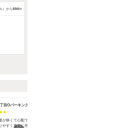
ル）から
694
m
３丁目Oパーキング
FK外新町1丁目30駐車場
満足度：
道が狭くて心配でした。駐
目印のポストがあったので、わかりや
りやすく直ぐに停めること
すかったです