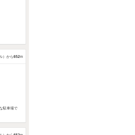
ル）から
652
m
な駐車場で