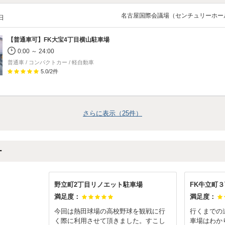
名古屋国際会議場（センチュリーホー
/日
【普通車可】
FK大宝4丁目横山駐車場
0:00 ～ 24:00
普通車 / コンパクトカー / 軽自動車
5.0
/
2
件
さらに表示（
25
件）
ー
野立町2丁目リノエット駐車場
FK牛立町
満足度：
満足度：
今回は熱田球場の高校野球を観戦に行
行くまでの
く際に利用させて頂きました。すこし
車場はわか