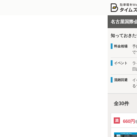
名古屋国際
知っておきた
予
料金相場
で
ラ
イベント
日
イ
混雑回避
る
全
30
件
660円