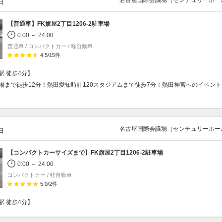
名古屋国際会議場（センチュリーホー
/日
【普通車】
FK旗屋2丁目1206‐2駐車場
0:00 ～ 24:00
普通車 / コンパクトカー / 軽自動車
4.5
/
15
件
駅 徒歩4分】
場まで徒歩12分！熱田愛知時計120スタジアムまで徒歩7分！熱田神宮へのイベン
名古屋国際会議場（センチュリーホー
/日
【コンパクトカーサイズまで】
FK旗屋2丁目1206‐2駐車場
0:00 ～ 24:00
コンパクトカー / 軽自動車
5.0
/
2
件
駅 徒歩4分】