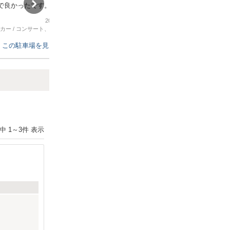
で良かったです。
また駐車場が交差点あったから、防犯
の点でも安心でした
2026年4月25日
2026年2月21日
カー
/
コンサート、スポーツ観戦
普通車
/
コンサート、スポーツ観戦
この駐車場を見る
この駐車場を見る
Next
件中
1
～
3
件 表示