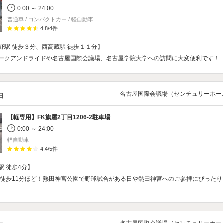
0:00 ～ 24:00
普通車 / コンパクトカー / 軽自動車
4.8
/
4
件
野駅 徒歩３分、西高蔵駅 徒歩１１分】
ークアンドライドや名古屋国際会議場、名古屋学院大学への訪問に大変便利です！
名古屋国際会議場（センチュリーホー
/日
【軽専用】
FK旗屋2丁目1206‐2駐車場
0:00 ～ 24:00
軽自動車
4.4
/
5
件
駅 徒歩4分】
で徒歩11分ほど！熱田神宮公園で野球試合がある日や熱田神宮へのご参拝にぴったり