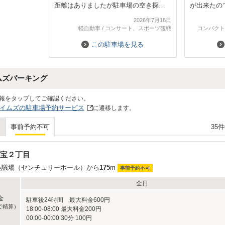
距離はありましたが駐車場の空き探し
が出来たの
でぐるぐる回ることを考えると前もっ
2026年7月18日
て予約できて駐車場を探すめんどくさ
軽自動車
/
コンサート、スポーツ観戦
コンパクト
いのがなかったので気持ちよく応援を
することができました。また利用させ
この駐車場を見る
て頂きたいと思います。ありがとうご
ざいます。
ムズパーキング
報をタップしてご確認ください。
イムズの駐車場予約サービス
に遷移します。
35
事前予約不可
宝２丁目
会議場（センチュリーホール）から
175
m
事前予約不可
全日
金
駐車後24時間 最大料金600円
で精算）
18:00-08:00 最大料金200円
00:00-00:00 30分 100円