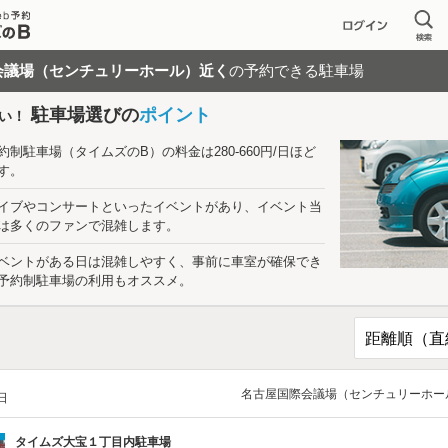
会議場（センチュリーホール）近く
の予約できる駐車場
駐車場選びの
ポイント
い！
約制駐車場（タイムズのB）の料金は280-660円/日ほど
す。
イブやコンサートといったイベントがあり、イベント当
は多くのファンで混雑します。
ベントがある日は混雑しやすく、事前に車室が確保でき
予約制駐車場の利用もオススメ。
名古屋国際会議場（センチュリーホー
/日
タイムズ大宝１丁目内駐車場