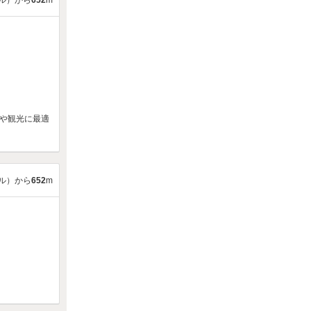
ル）から
652
m
トや観光に最適
ル）から
652
m