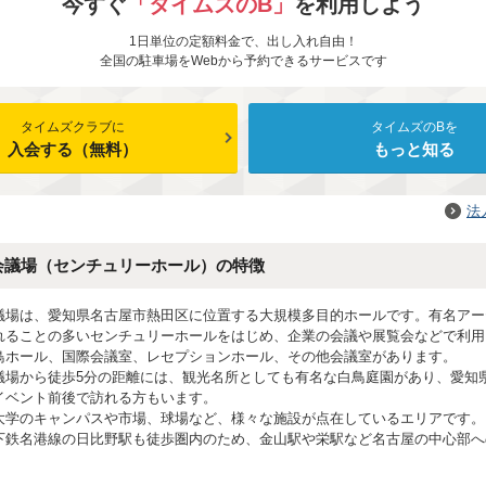
今すぐ
「タイムズのB」
を利用しよう
1日単位の定額料金で、出し入れ自由！
全国の駐車場をWebから予約できるサービスです
タイムズクラブに
タイムズのBを
入会する（無料）
もっと知る
法
会議場（センチュリーホール）の特徴
議場は、愛知県名古屋市熱田区に位置する大規模多目的ホールです。有名アー
れることの多いセンチュリーホールをはじめ、企業の会議や展覧会などで利用
鳥ホール、国際会議室、レセプションホール、その他会議室があります。
議場から徒歩5分の距離には、観光名所としても有名な白鳥庭園があり、愛知
イベント前後で訪れる方もいます。
大学のキャンパスや市場、球場など、様々な施設が点在しているエリアです。
下鉄名港線の日比野駅も徒歩圏内のため、金山駅や栄駅など名古屋の中心部へ
。