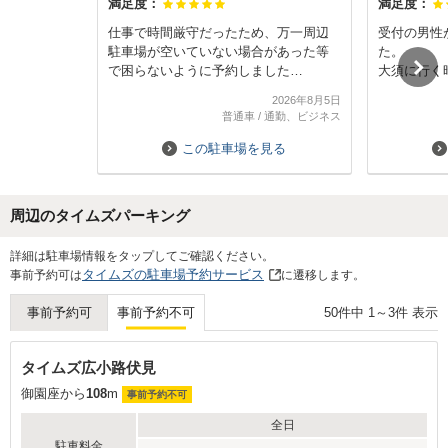
満足度：
満足度：
仕事で時間厳守だったため、万一周辺
受付の男性
駐車場が空いていない場合があった等
た。
で困らないように予約しました
大須に行く
周辺には沢山パーキングはあります
ます。
2026年8月5日
が、予約出来る場所はほとんどなく断
普通車
/
通勤、ビジネス
トツで安いし助かりました。
大須でショッピングや飲食を楽しみた
この駐車場を見る
い場合にもちょうど良い場所ですよ。
駐車場は入り口も狭いし立体の為、コ
ンパクトカーに限られてはしまいます
周辺のタイムズパーキング
が…
受付の方も入り口付近からナンバーを
Next
詳細は駐車場情報をタップしてご確認ください。
見ただけですぐ予約と察して頂き手続
タイムズの駐車場予約サービス
事前予約可は
に遷移します。
きも早かったです。
今後も利用させて頂きます
50
件中
1
～
3
件 表示
事前予約可
事前予約不可
タイムズ広小路伏見
御園座から
108
m
事前予約不可
全日
駐車料金