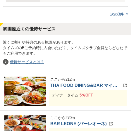
次の
3
件
御園座近くの優待サービス
近くに割引や特典のある施設があります。
タイムズのBご予約時に入会いただく、タイムズクラブ会員ならどなたで
もご利用できます。
優待サービスとは？
ここから
212
m
THAIFOOD DINING&BAR マイペンライ
ディナータイム
5％OFF
ここから
270
m
BAR LEONE (バーレオーネ)