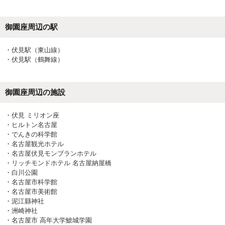
御園座
周辺の駅
・
伏見駅（東山線）
・
伏見駅（鶴舞線）
御園座
周辺の施設
・
伏見 ミリオン座
・
ヒルトン名古屋
・
でんきの科学館
・
名古屋観光ホテル
・
名古屋伏見モンブランホテル
・
リッチモンドホテル 名古屋納屋橋
・
白川公園
・
名古屋市科学館
・
名古屋市美術館
・
泥江縣神社
・
洲崎神社
・
名古屋市 高年大学鯱城学園