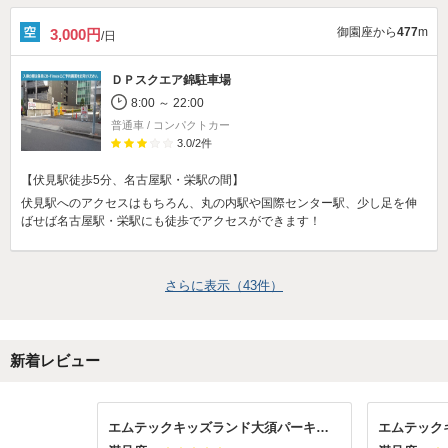
御園座から
477
m
3,000円
/日
ＤＰスクエア錦駐車場
8:00 ～ 22:00
普通車 / コンパクトカー
3.0
/
2
件
【伏見駅徒歩5分、名古屋駅・栄駅の間】
伏見駅へのアクセスはもちろん、丸の内駅や国際センター駅、少し足を伸
ばせば名古屋駅・栄駅にも徒歩でアクセスができます！
さらに表示（
43
件）
新着レビュー
エムテックキッズランド大須パーキング