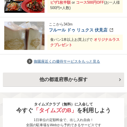
ピザ1枚半額
or
コース500円OFF
(お一人様
500円×人数)
ここから
343
m
フルール ドゥ リュクス 伏見店
食パン1本以上お買上げで
オリジナルラス
クプレゼント
御園座近くの優待サービスをもっと見る
他の都道府県から探す
タイムズクラブ（無料）に入会して
今すぐ
「タイムズのB」
を利用しよう
1日単位の定額料金で、出し入れ自由！
全国の駐車場をWebから予約できるサービスです