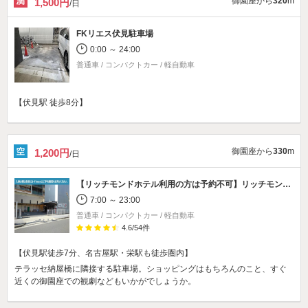
御園座から
320
m
1,500円
/日
FKリエス伏見駐車場
0:00 ～ 24:00
普通車 / コンパクトカー / 軽自動車
【伏見駅 徒歩8分】
御園座から
330
m
1,200円
/日
【リッチモンドホテル利用の方は予約不可】
リッチモンドホテル名古屋納屋橋駐車場
7:00 ～ 23:00
普通車 / コンパクトカー / 軽自動車
4.6
/
54
件
【伏見駅徒歩7分、名古屋駅・栄駅も徒歩圏内】
テラッセ納屋橋に隣接する駐車場。ショッピングはもちろんのこと、すぐ
近くの御園座での観劇などもいかがでしょうか。