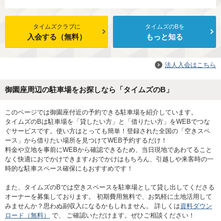
タイムズクラブに
タイムズのBを
入会する（無料）
もっと知る
法人入会はこちら
御園座周辺の駐車場をお探しなら「タイムズのB」
このページでは御園座付近の予約できる駐車場を紹介しています。
タイムズのBは駐車場を「貸したい方」と「借りたい方」をWEBでつな
ぐサービスです。使い方はとっても簡単！登録された全国の「空きスペ
ース」から借りたい場所を見つけてWEB予約するだけ！
料金や立地を事前にWEBから確認できるため、当日現地であわてること
なく快適におでかけできます♪おでかけはもちろん、引越しや来客時の一
時的な駐車スペース確保にもおすすめです！
また、タイムズのBでは空きスペースを駐車場として貸し出してくださる
オーナーを募集しております。 初期費用無料で、お気軽に土地活用して
みませんか？思わぬ副収入になるかもしれません。 詳しくは
資料ダウン
ロード（無料）
で、 ご確認いただけます。ぜひご相談ください！