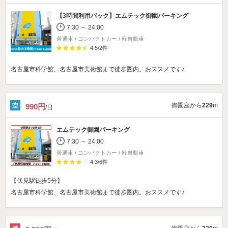
【3時間利用パック】
エムテック御園パーキング
7:30 ～ 24:00
普通車 / コンパクトカー / 軽自動車
4.5
/
2
件
名古屋市科学館、名古屋市美術館まで徒歩圏内。おススメです♪
御園座から
229
m
990円
/日
エムテック御園パーキング
7:30 ～ 24:00
普通車 / コンパクトカー / 軽自動車
4.3
/
6
件
【伏見駅徒歩5分】
名古屋市科学館、名古屋市美術館まで徒歩圏内。おススメです♪