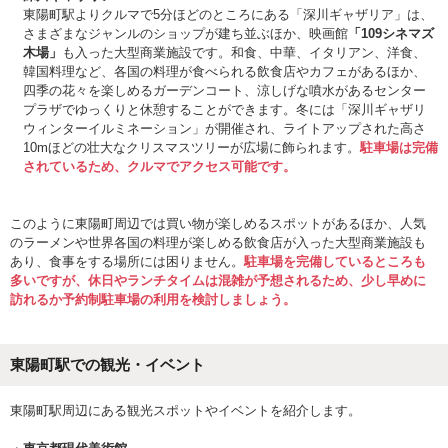
東陽町駅よりクルマで5分ほどのところにある「深川ギャザリア」は、
さまざまなジャンルのショップが建ち並ぶほか、映画館
「109シネマズ
木場」
も入った大型商業施設です。和食、中華、イタリアン、洋食、
韓国料理など、各国の料理が食べられる飲食店やカフェがあるほか、
四季の花々を楽しめるガーデンコート、涼しげな噴水があるセンター
プラザでゆっくりと休憩することができます。冬には「深川ギャザリ
ウィンターイルミネーション」が開催され、ライトアップされた高さ
10mほどの壮大なクリスマスツリーが広場に飾られます。
駐車場は完備
されているため、クルマでアクセス可能です。
このように東陽町周辺では買い物が楽しめるスポットがあるほか、人気
のラーメンや世界各国の料理が楽しめる飲食店が入った大型商業施設も
あり、食事をする場所には困りません。
駐車場を完備しているところも
多いですが、休日やランチタイムは混雑が予想されるため、少し早めに
訪れるか予約制駐車場の利用を検討しましょう。
東陽町駅での観光・イベント
東陽町駅周辺にある観光スポットやイベントを紹介します。