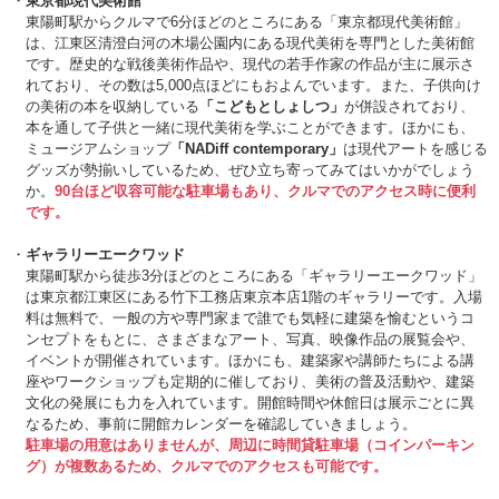
東京都現代美術館
東陽町駅からクルマで6分ほどのところにある「東京都現代美術館」
は、江東区清澄白河の木場公園内にある現代美術を専門とした美術館
です。歴史的な戦後美術作品や、現代の若手作家の作品が主に展示さ
れており、その数は5,000点ほどにもおよんでいます。また、子供向け
の美術の本を収納している
「こどもとしょしつ」
が併設されており、
本を通して子供と一緒に現代美術を学ぶことができます。ほかにも、
ミュージアムショップ
「NADiff contemporary」
は現代アートを感じる
グッズが勢揃いしているため、ぜひ立ち寄ってみてはいかがでしょう
か。
90台ほど収容可能な駐車場もあり、クルマでのアクセス時に便利
です。
ギャラリーエークワッド
東陽町駅から徒歩3分ほどのところにある「ギャラリーエークワッド」
は東京都江東区にある竹下工務店東京本店1階のギャラリーです。入場
料は無料で、一般の方や専門家まで誰でも気軽に建築を愉むというコ
ンセプトをもとに、さまざまなアート、写真、映像作品の展覧会や、
イベントが開催されています。ほかにも、建築家や講師たちによる講
座やワークショップも定期的に催しており、美術の普及活動や、建築
文化の発展にも力を入れています。開館時間や休館日は展示ごとに異
なるため、事前に開館カレンダーを確認していきましょう。
駐車場の用意はありませんが、周辺に時間貸駐車場（コインパーキン
グ）が複数あるため、クルマでのアクセスも可能です。