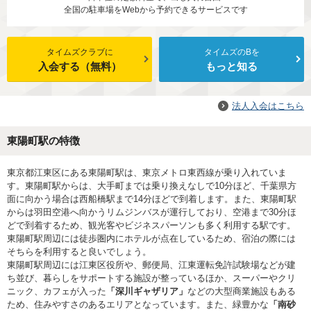
全国の駐車場をWebから予約できるサービスです
タイムズクラブに
タイムズのBを
入会する（無料）
もっと知る
法人入会はこちら
東陽町駅の特徴
東京都江東区にある東陽町駅は、東京メトロ東西線が乗り入れていま
す。東陽町駅からは、大手町までは乗り換えなしで10分ほど、千葉県方
面に向かう場合は西船橋駅まで14分ほどで到着します。また、東陽町駅
からは羽田空港へ向かうリムジンバスが運行しており、空港まで30分ほ
どで到着するため、観光客やビジネスパーソンも多く利用する駅です。
東陽町駅周辺には徒歩圏内にホテルが点在しているため、宿泊の際には
そちらを利用すると良いでしょう。
東陽町駅周辺には江東区役所や、郵便局、江東運転免許試験場などが建
ち並び、暮らしをサポートする施設が整っているほか、スーパーやクリ
ニック、カフェが入った
「深川ギャザリア」
などの大型商業施設もある
ため、住みやすさのあるエリアとなっています。また、緑豊かな
「南砂