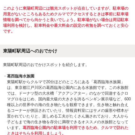
このように東陽町周辺には観光スポットが点在していますが、駐車場の
用意がないところもあるためクルマでアクセスするときは事前に駐車場
情報を調べてから向かうと良いでしょう。駐車場がない場合は周辺駐車
場利用を検討し、駐車料金や最大料金の設定の有無を調べておくと安心
です。
東陽町駅周辺へのおでかけ
東陽町駅周辺のおでかけスポットを紹介します。
葛西臨海水族園
東陽町駅からクルマで20分ほどのところにある「葛西臨海水族園」
は、東京都江戸川区の葛西臨海公園内にある水族館です。この水族館
では、ドーナツ型の大水槽「アクアシアター」のなかで回遊するクロ
マグロをはじめ、国内最大級の大きさを誇るペンギン展示場など、600
種以上の世界中の海の生き物たちを観察できます。生き物と触れ合え
るコーナーが併設されていたり、情報資料室にはサメの歯形や標本が
置かれていたりと、楽しめる工夫がたくさん施されており、大人から
子どもまで海の生き物を存分に満喫できるオススメの水族館となって
います。
葛西臨海公園内の駐車場を利用できるため、クルマで訪れた
ときはそちらを利用しましょう。