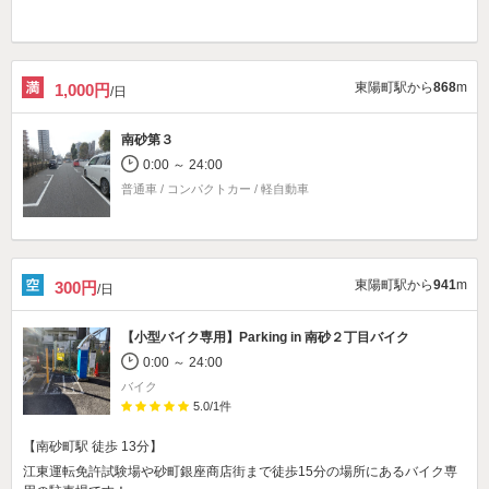
東陽町駅から
868
m
1,000円
/日
南砂第３
0:00 ～ 24:00
普通車 / コンパクトカー / 軽自動車
東陽町駅から
941
m
300円
/日
【小型バイク専用】
Parking in 南砂２丁目バイク
0:00 ～ 24:00
バイク
5.0
/
1
件
【南砂町駅 徒歩 13分】
江東運転免許試験場や砂町銀座商店街まで徒歩15分の場所にあるバイク専