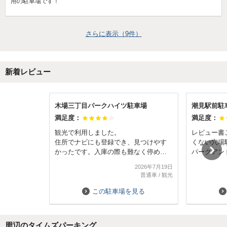
用の駐車場です！
さらに表示（
9
件）
新着レビュー
木場三丁目パークハイツ駐車場
潮見駅前駐
満足度：
満足度：
観光で利用しました。
レビュー書
住所でナビにも登録でき、見つけやす
くない穴場
かったです。入庫の際も難なく停める
パークアン
ことができ、7月中旬の晴天日中の利用
高架下のた
2026年7月19日
でしたがちょうど日陰の時間帯だった
駐車場内は
普通車
/
観光
のでサンシェードを使用して車内に戻
になりませ
った際にあまりひどい暑さを感じるこ
外車や車幅
この駐車場を見る
となく個人的には良かったです。
ち狭いかも
最寄りの駅（木場駅）までも10分ほど
ズは余裕。
で歩きやすかったです。
貸出し時間
周辺のタイムズパーキング