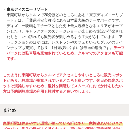
東京ディズニーリゾート
東陽町駅からクルマで20分ほどのところにある「東京ディズニーリゾ
ート」は、千葉県浦安市舞浜にある日本最大級のテーマパークです。
ディズニー映画をモチーフとした史上最大規模となるエリアがオープ
ンしたり、キャラクターのステージショーが楽しめる施設が開発され
たりと、いつ訪れても観光客が楽しめるよう工夫がされています。ア
トラクションのほかには、レストランやカフェといったグルメのライ
ンナップも充実しており、1日遊び尽くすには最適の場所です。
テーマ
パークには駐車場も完備されているため、クルマでのアクセスも可能
です。
このように東陽町駅からクルマでアクセスしやすいところに観光スポッ
トがあり、駐車場が用意されているところも多いです。休日の観光スポ
ットは混雑しやすいため、混雑を回避してスムーズにおでかけをしたい
方は予約制駐車場の利用も検討すると良いでしょう。
まとめ
東陽町駅は住みやすい環境が整っている町にあり、家族連れやビジネス
パーソン、学生の姿がよく見られます。買い物に便利な商業施設以外に