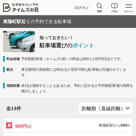
東陽町駅近く
の予約できる駐車場
知っておきたい！
駐車場選びの
ポイント
予約制駐車場（タイムズのB）の料金は900-1,120円/日ほどです。
料金相場
東京都現代美術館には90台ほど収容可能な駐車場が完備されていま
観光
す。
休日は混雑することもあるため、早めに訪れるか予約制駐車場の利用を
混雑回避
検討しましょう。
全
14
件
東陽町駅から
689
m
900円
/日