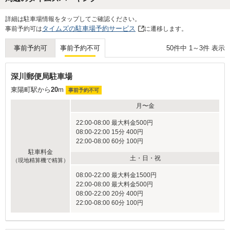
また機会があれば利用したいと感じま
ましたが、
した。
てあるので
Next
詳細は駐車場情報をタップしてご確認ください。
れます。
タイムズの駐車場予約サービス
事前予約可は
に遷移します。
最寄り駅は
です。
50
件中
1
～
3
件 表示
事前予約可
事前予約不可
また、近隣
り、宿泊に
ただし、注
深川郵便局駐車場
京葉線東京
東陽町駅から
20
m
駅の間にあ
事前予約不可
く、パーク
月〜金
ましたが、
の人混みで
22:00-08:00 最大料金500円
る方は気を
08:00-22:00 15分 400円
つらつらと
22:00-08:00 60分 100円
が大きく次
駐車料金
きたいです
土・日・祝
（現地精算機で精算）
ありがとう
08:00-22:00 最大料金1500円
22:00-08:00 最大料金500円
08:00-22:00 20分 400円
22:00-08:00 60分 100円