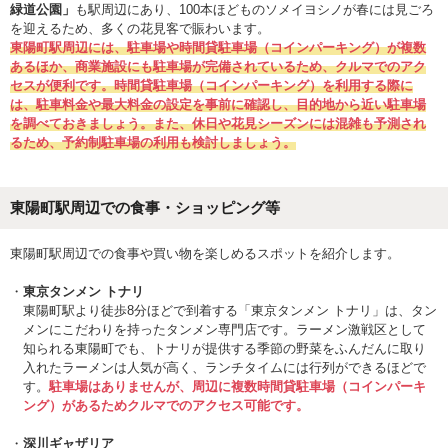
緑道公園」
も駅周辺にあり、100本ほどものソメイヨシノが春には見ごろ
を迎えるため、多くの花見客で賑わいます。
東陽町駅周辺には、駐車場や時間貸駐車場（コインパーキング）が複数
あるほか、商業施設にも駐車場が完備されているため、クルマでのアク
セスが便利です。時間貸駐車場（コインパーキング）を利用する際に
は、駐車料金や最大料金の設定を事前に確認し、目的地から近い駐車場
を調べておきましょう。また、休日や花見シーズンには混雑も予測され
るため、予約制駐車場の利用も検討しましょう。
東陽町駅周辺での食事・ショッピング等
東陽町駅周辺での食事や買い物を楽しめるスポットを紹介します。
東京タンメン トナリ
東陽町駅より徒歩8分ほどで到着する「東京タンメン トナリ」は、タン
メンにこだわりを持ったタンメン専門店です。ラーメン激戦区として
知られる東陽町でも、トナリが提供する季節の野菜をふんだんに取り
入れたラーメンは人気が高く、ランチタイムには行列ができるほどで
す。
駐車場はありませんが、周辺に複数時間貸駐車場（コインパーキ
ング）があるためクルマでのアクセス可能です。
深川ギャザリア