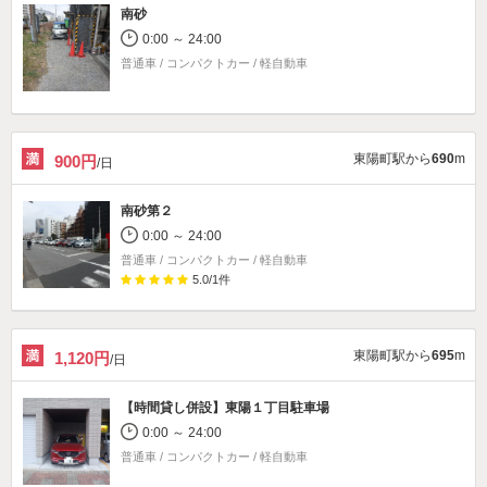
南砂
0:00 ～ 24:00
普通車 / コンパクトカー / 軽自動車
東陽町駅から
690
m
900円
/日
南砂第２
0:00 ～ 24:00
普通車 / コンパクトカー / 軽自動車
5.0
/
1
件
東陽町駅から
695
m
1,120円
/日
【時間貸し併設】
東陽１丁目駐車場
0:00 ～ 24:00
普通車 / コンパクトカー / 軽自動車