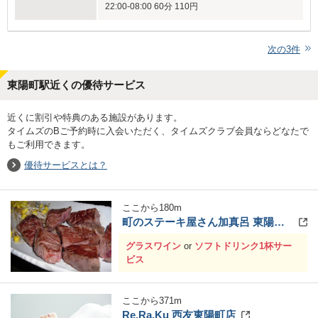
22:00-08:00 60分 110円
次の
3
件
東陽町駅近くの優待サービス
近くに割引や特典のある施設があります。
タイムズのBご予約時に入会いただく、タイムズクラブ会員ならどなたで
もご利用できます。
優待サービスとは？
ここから
180
m
町のステーキ屋さん加真呂 東陽町店
グラスワイン
or
ソフトドリンク1杯サー
ビス
ここから
371
m
Re.Ra.Ku 西友東陽町店