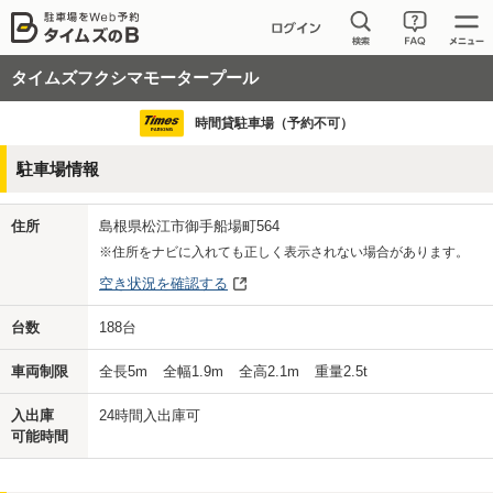
タイムズフクシマモータープール
時間貸駐車場（予約不可）
駐車場情報
住所
島根県松江市御手船場町564
※住所をナビに入れても正しく表示されない場合があります。
空き状況を確認する
台数
188
台
車両制限
全長
5
m
全幅
1.9
m
全高
2.1
m
重量
2.5
t
入出庫
24時間入出庫可
可能時間