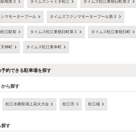
江駅南第３
タイムズシャミネ松江
タイムズ松江東朝日町第２
クシマモータープール
タイムズフクシマモータープール第３
畑松江駅前
タイムズ松江東朝日町第３
タイムズ松江東朝日町
江天神町
タイムズ松江東本町
の予約できる駐車場を探す
トから探す
松江水郷祭湖上花火大会
松江市
松江城
ら探す