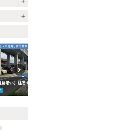
【高架北側道路沿い】柱番号212-227番駐車場
【東エリア】柱番号228-242番駐車場
m
500円
ここから
393
m
500円
こ
Next