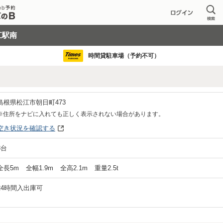
江駅南
時間貸駐車場（予約不可）
島根県松江市朝日町473
※住所をナビに入れても正しく表示されない場合があります。
空き状況を確認する
8
台
全長
5
m
全幅
1.9
m
全高
2.1
m
重量
2.5
t
24時間入出庫可