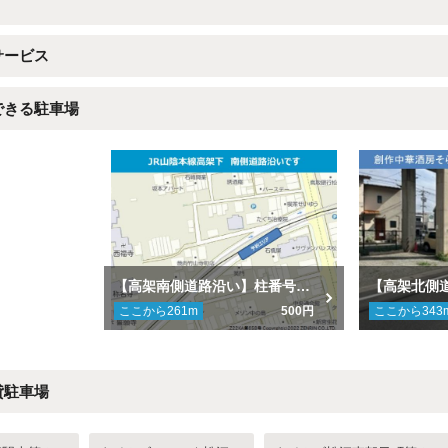
サービス
できる駐車場
【高架南側道路沿い】柱番号212-227番駐車場
ここから
261
m
500円
ここから
343
貸駐車場