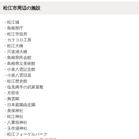
松江市
周辺の施設
・
松江城
・
島根県庁
・
松江市役所
・
カラコロ工房
・
松江大橋
・
宍道湖大橋
・
島根県民会館
・
島根県立美術館
・
小泉八雲記念館
・
小泉八雲旧居
・
松江歴史館
・
塩見縄手の武家屋敷
・
月照寺
・
興雲閣
・
日本庭園由志園
・
美保神社
・
松江神社
・
八重垣神社
・
玉作湯神社
・
松江フォーゲルパーク