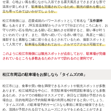
せ湯、心地よい風を感じながら入浴できる露天風呂までさまざまな形で
温泉が楽しめます。
駐車場も完備されているため、観光の疲れを癒しに
立ち寄ってみてはいかがでしょうか。
松江市南側には、恋愛成就のパワースポットとして有名な
「玉作湯神
社」
もあります。JR玉造温泉駅からクルマで7分ほどのところにあり、お
守りの叶い石を境内にある願い石に触れさせ祈願すると、願い事が叶う
といわれています。また、境内へ続いている赤い橋では、鳥居と一緒に
撮影すると素敵なご縁に巡り合えるとされているため、撮影スポットと
して人気です。
駐車場も完備されており、クルマでアクセス可能です。
このように松江市南側には観光スポットが点在しており、駐車場が完備
されているところも多数あるためクルマで訪れるのと便利です。
松江市周辺の駐車場をお探しなら「タイムズのB」
松江市には、食事や買い物を満喫できるスポットや観光スポットが多数
あります。松江城周辺を中心に、市営駐車場や時間貸駐車場なども多数
あるため、クルマでの移動がオススメです。休日など混雑が予想される
場合は、目的地周辺の予約制駐車場の利用も検討すると良いでしょう。
「タイムズのB」の駐車場予約サービスなら事前に車室が確保できるた
め、混雑が予想される日でもスムーズにクルマをとめることができま