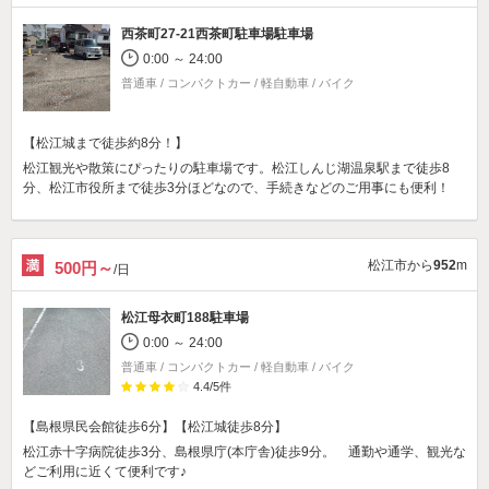
西茶町27-21西茶町駐車場駐車場
0:00 ～ 24:00
普通車 / コンパクトカー / 軽自動車 / バイク
【松江城まで徒歩約8分！】
松江観光や散策にぴったりの駐車場です。松江しんじ湖温泉駅まで徒歩8
分、松江市役所まで徒歩3分ほどなので、手続きなどのご用事にも便利！
松江市から
952
m
500円～
/日
松江母衣町188駐車場
0:00 ～ 24:00
普通車 / コンパクトカー / 軽自動車 / バイク
4.4
/
5
件
【島根県民会館徒歩6分】【松江城徒歩8分】
松江赤十字病院徒歩3分、島根県庁(本庁舎)徒歩9分。 通勤や通学、観光な
どご利用に近くて便利です♪