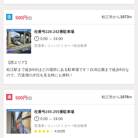
松江市から
1073
m
500円
/日
柱番号228-242番駐車場
0:00 ～ 24:00
普通車 / コンパクトカー / 軽自動車
【西エリア】
松江駅まで徒歩8分ほどの場所にある駐車場です！白潟公園まで徒歩6分な
ので、宍道湖の夕日を見る時にも便利！
松江市から
1076
m
500円
/日
柱番号245-255番駐車場
0:00 ～ 24:00
普通車 / コンパクトカー / 軽自動車
4.0
/
2
件