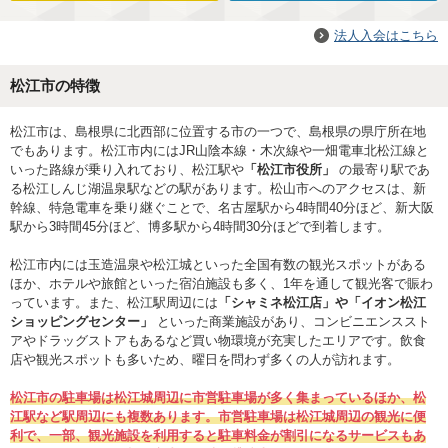
法人入会はこちら
松江市の特徴
松江市は、島根県に北西部に位置する市の一つで、島根県の県庁所在地
でもあります。松江市内にはJR山陰本線・木次線や一畑電車北松江線と
いった路線が乗り入れており、松江駅や
「松江市役所」
の最寄り駅であ
る松江しんじ湖温泉駅などの駅があります。松山市へのアクセスは、新
幹線、特急電車を乗り継ぐことで、名古屋駅から4時間40分ほど、新大阪
駅から3時間45分ほど、博多駅から4時間30分ほどで到着します。
松江市内には玉造温泉や松江城といった全国有数の観光スポットがある
ほか、ホテルや旅館といった宿泊施設も多く、1年を通して観光客で賑わ
っています。また、松江駅周辺には
「シャミネ松江店」や「イオン松江
ショッピングセンター」
といった商業施設があり、コンビニエンススト
アやドラッグストアもあるなど買い物環境が充実したエリアです。飲食
店や観光スポットも多いため、曜日を問わず多くの人が訪れます。
松江市の駐車場は松江城周辺に市営駐車場が多く集まっているほか、松
江駅など駅周辺にも複数あります。市営駐車場は松江城周辺の観光に便
利で、一部、観光施設を利用すると駐車料金が割引になるサービスもあ