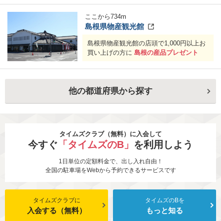
す。
対象ホテル一覧は
コチラ
をご確認くださ
ここから
734
m
い
島根県物産観光館
島根県物産観光館の店頭で1,000円以上お
買い上げの方に
島根の産品プレゼント
他の都道府県から探す
タイムズクラブ（無料）に入会して
今すぐ
「タイムズのB」
を利用しよう
1日単位の定額料金で、出し入れ自由！
全国の駐車場をWebから予約できるサービスです
タイムズクラブに
タイムズのBを
入会する（無料）
もっと知る