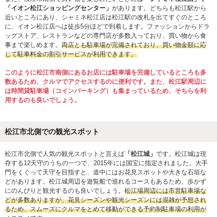
「イオン松江ショッピングセンター」
があります。どちらも松江駅から
近いところにあり、シャミネ松江店は松江駅の改札を出てすぐのところ
に、イオン松江店へは徒歩5分ほどで到着します。ファッションからドラ
ッグストア、レストランなどの専門店が多数入っており、買い物から食
事まで楽しめます。
両店とも駐車場が完備されており、買い物金額に応
じて駐車料金の割引サービスが利用できます。
このように松江市南側にあるお店には駐車場を完備しているところも多
数あるため、クルマでアクセスするのに便利です。また、松江駅周辺に
は時間貸駐車場（コインパーキング）も集まっているため、そちらを利
用するのも良いでしょう。
松江市北側での観光スポット
松江市北側で人気の観光スポットと言えば
「松江城」
です。松江城は現
存する12天守のうちの一つで、2015年には国宝に指定されました。大手
門をくぐって天守を目指すと、道中にはお花見スポットや大きな石垣な
どがあります。松江城周辺を遊覧船で巡れるコースもあるため、歩かず
にのんびりと観光するのも良いでしょう。
松江場周辺には市営駐車場な
どが多数ありますが、花見シーズンや観光シーズンには混雑が予想され
るため、スムーズにクルマをとめて移動ができる予約制駐車場の利用が