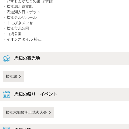
・
いずもまがたまの里 伝承館
・
松江堀川遊覽船
・
宍道湖夕日スポット
・
松江テルサホール
・
くにびきメッセ
・
松江市北公園
・
白潟公園
・
イオンスタイル 松江
周辺の観光地
松江城
周辺の祭り・イベント
松江水郷祭湖上花火大会