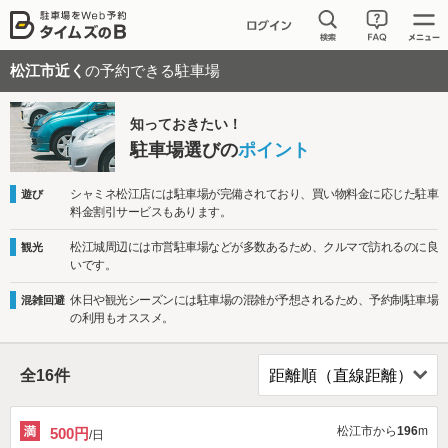
松江市近く
の予約できる駐車場
知っておきたい！
駐車場選びの
ポイント
シャミネ松江店には駐車場が完備されており、買い物料金に応じた駐車
遊び
料金割引サービスもあります。
松江城周辺には市営駐車場などが多数あるため、クルマで訪れるのに良
観光
いです。
休日や観光シーズンには駐車場の混雑が予想されるため、予約制駐車場
混雑回避
の利用もオススメ。
全
16
件
松江市から
196
m
500円
/日