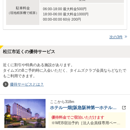
駐車料金
06:00-18:00 最大料金500円
（現地精算機で精算）
18:00-06:00 最大料金1000円
00:00-00:00 60分 200円
次の
3
件
松江市近くの優待サービス
近くに割引や特典のある施設があります。
タイムズのBご予約時に入会いただく、タイムズクラブ会員ならどなたで
もご利用できます。
優待サービスとは？
ここから
318
m
ホテル一畑[阪急阪神第一ホテルグループ]
優待料金でご宿泊いただけます
※WEB宿泊予約［法人会員様専用ペー
ジ］ご利用可能なホテルが対象となりま