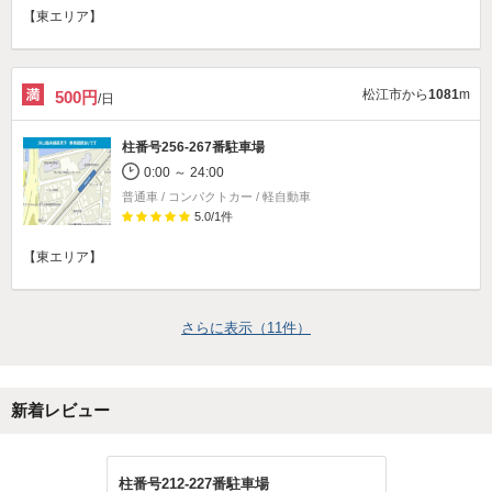
【東エリア】
松江市から
1081
m
500円
/日
柱番号256-267番駐車場
0:00 ～ 24:00
普通車 / コンパクトカー / 軽自動車
5.0
/
1
件
【東エリア】
さらに表示（
11
件）
新着レビュー
柱番号212-227番駐車場