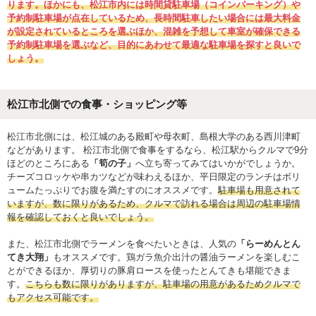
ります。ほかにも、松江市内には時間貸駐車場（コインパーキング）や
予約制駐車場が点在しているため、長時間駐車したい場合には最大料金
が設定されているところを選ぶほか、混雑を予想して車室が確保できる
予約制駐車場を選ぶなど、目的にあわせて最適な駐車場を探すと良いで
しょう。
松江市北側での食事・ショッピング等
松江市北側には、松江城のある殿町や母衣町、島根大学のある西川津町
などがあります。 松江市北側で食事をするなら、松江駅からクルマで9分
ほどのところにある
「筍の子」
へ立ち寄ってみてはいかがでしょうか。
チーズコロッケや串カツなどが味わえるほか、平日限定のランチはボリ
ュームたっぷりでお腹を満たすのにオススメです。
駐車場も用意されて
いますが、数に限りがあるため、クルマで訪れる場合は周辺の駐車場情
報を確認しておくと良いでしょう。
また、松江市北側でラーメンを食べたいときは、人気の
「らーめんとん
てき大翔」
もオススメです。鶏ガラ魚介出汁の醤油ラーメンを楽しむこ
とができるほか、厚切りの豚肩ロースを使ったとんてきも堪能できま
す。
こちらも数に限りがありますが、駐車場の用意があるためクルマで
もアクセス可能です。