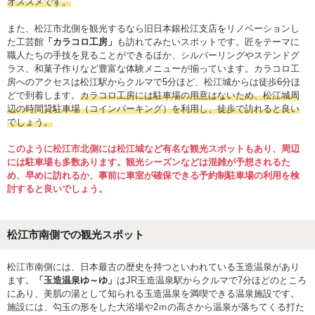
オススメです。
また、松江市北側を観光するなら旧日本銀松江支店をリノベーションし
た工芸館
「カラコロ工房」
も訪れてみたいスポットです。匠をテーマに
職人たちの手技を見ることができるほか、シルバーリングやステンドグ
ラス、和菓子作りなど豊富な体験メニューが揃っています。カラコロ工
房へのアクセスは松江駅からクルマで5分ほど、松江城からは徒歩6分ほ
どで到着します。
カラコロ工房には駐車場の用意はないため、松江城周
辺の時間貸駐車場（コインパーキング）を利用し、徒歩で訪れると良い
でしょう。
このように松江市北側には松江城など有名な観光スポットもあり、周辺
には駐車場も多数あります。観光シーズンなどは混雑が予想されるた
め、早めに訪れるか、事前に車室が確保できる予約制駐車場の利用を検
討すると良いでしょう。
松江市南側での観光スポット
松江市南側には、日本最古の歴史を持つといわれている玉造温泉があり
ます。
「玉造温泉ゆ～ゆ」
はJR玉造温泉駅からクルマで7分ほどのところ
にあり、美肌の湯として知られる玉造温泉を満喫できる温泉施設です。
施設には、勾玉の形をした大浴場や2ｍの高さから温泉が落ちてくる打た