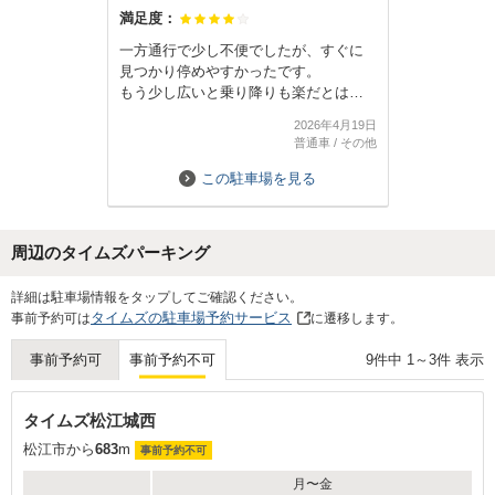
満足度：
一方通行で少し不便でしたが、すぐに
見つかり停めやすかったです。
もう少し広いと乗り降りも楽だとは思
いますが、安価な料金ですので仕方あ
2026年4月19日
りませんね。
普通車
/
その他
この駐車場を見る
周辺のタイムズパーキング
詳細は駐車場情報をタップしてご確認ください。
タイムズの駐車場予約サービス
事前予約可は
に遷移します。
9
件中
1
～
3
件 表示
事前予約可
事前予約不可
タイムズ松江城西
松江市から
683
m
事前予約不可
月〜金