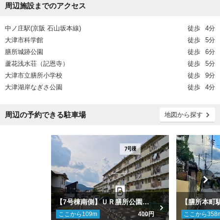
周辺施設までのアクセス
中ノ庄駅(京阪 石山坂本線)
徒歩
4分
大津市科学館
徒歩
5分
膳所城跡公園
徒歩
6分
蘆花浅水荘（記恩寺）
徒歩
5分
大津市立膳所小学校
徒歩
9分
大津湖岸なぎさ公園
徒歩
4分
周辺の予約できる駐車場
地図から探す
【7号棟南側】ＵＲ膳所公園団地駐車場
ここから
109
m
400円
ここから
358