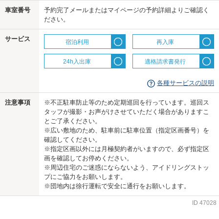
us
車室番号
予約完了メールまたはマイページの予約詳細よりご確認く
ださい。
サービス
宿泊利用
再入庫
24h入出庫
適格請求書発行
各種サービスの説明
注意事項
※不正駐車防止等のため定期巡回を行っています。巡回ス
タッフが撮影・お声がけさせていただく場合がありますこ
とご了承ください。
※広い敷地のため、駐車前に駐車位置（指定区画番号）を
確認してください。
※指定区画以外には月極契約者がいますので、必ず指定区
画を確認してお停めください。
※周辺住宅のご迷惑にならないよう、アイドリングストッ
プにご協力をお願いします。
※団地内は徐行運転で安全に通行をお願いします。
ID
47028