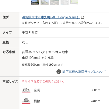
Previo
Next
住所
滋賀県大津市本丸町6-8
（Google Maps）
※住所をナビに入れても正しく表示されない場合があります。
タイプ
平置き舗装
屋根
なし
対応車種
普通車/コンパクトカー/軽自動車
車幅190cmまでを推奨
※車長500cm・車幅190cmまで
対応車種の車両サイズについて
車室サイズ
※サイズを必ずご確認ください。
全長
500cm
横幅
240cm