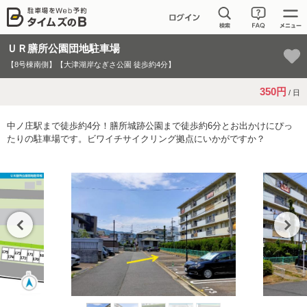
ＵＲ膳所公園団地駐車場
【8号棟南側】【大津湖岸なぎさ公園 徒歩約4分】
350円
/ 日
中ノ庄駅まで徒歩約4分！膳所城跡公園まで徒歩約6分とお出かけにぴっ
たりの駐車場です。ビワイチサイクリング拠点にいかがですか？