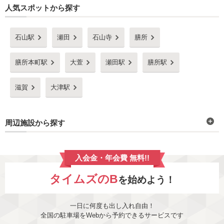
人気スポットから探す
石山駅
瀬田
石山寺
膳所
膳所本町駅
大萱
瀬田駅
膳所駅
滋賀
大津駅
周辺施設から探す
入会金・年会費 無料!!
タイムズのB
を始めよう！
一日に何度も出し入れ自由！
全国の駐車場をWebから予約できるサービスです