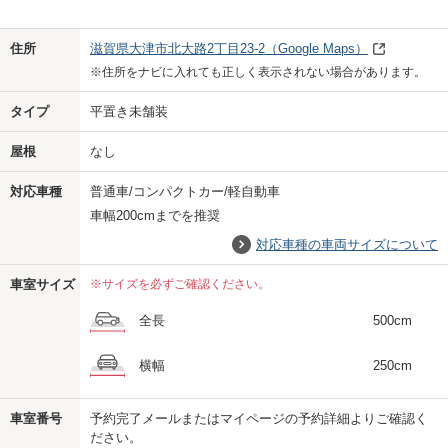
Previo
Next
住所
滋賀県大津市北大路2丁目23-2
（Google Maps）
※住所をナビに入れても正しく表示されない場合があります。
タイプ
平置き未舗装
屋根
なし
対応車種
普通車/コンパクトカー/軽自動車
車幅200cmまでを推奨
対応車種の車両サイズについて
車室サイズ
※サイズを必ずご確認ください。
全長
500cm
横幅
250cm
車室番号
予約完了メールまたはマイページの予約詳細よりご確認く
ださい。
us