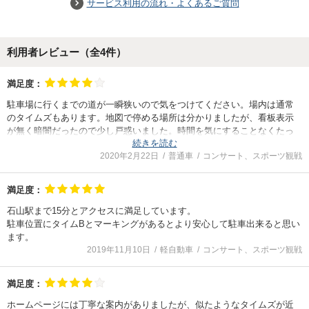
サービス利用の流れ・よくあるご質問
利用者レビュー（全
4
件）
満足度：
駐車場に行くまでの道が一瞬狭いので気をつけてください。場内は通常
のタイムズもあります。地図で停める場所は分かりましたが、看板表示
が無く暗闇だったので少し戸惑いました。時間を気にすることなくたっ
続きを読む
ぷり使えて良かったでです。
2020年2月22日
普通車
コンサート、スポーツ観戦
満足度：
石山駅まで15分とアクセスに満足しています。
駐車位置にタイムBとマーキングがあるとより安心して駐車出来ると思い
ます。
2019年11月10日
軽自動車
コンサート、スポーツ観戦
満足度：
ホームページには丁寧な案内がありましたが、似たようなタイムズが近