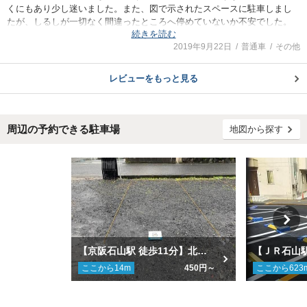
くにもあり少し迷いました。また、図で示されたスペースに駐車しまし
たが、しるしが一切なく間違ったところへ停めていないか不安でした。
続きを読む
その他は特に問題なく利用することができました。駅から少し距離があ
2019年9月22日
普通車
その他
りますが格安でとてもお得だと思います。今回で場所も把握できたので
また利用したいです。
レビューをもっと見る
周辺の予約できる駐車場
地図から探す
【京阪石山駅 徒歩11分】北大路2丁目第一駐車場
ここから
14
m
450円～
ここから
623