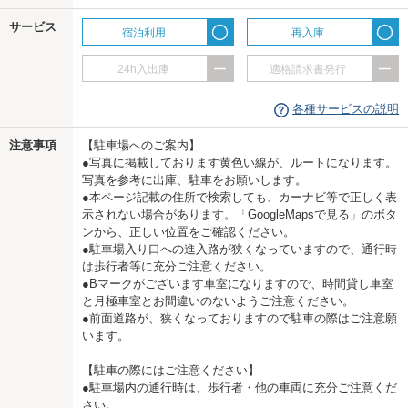
サービス
宿泊利用
再入庫
24h入出庫
適格請求書発行
各種サービスの説明
注意事項
【駐車場へのご案内】
●写真に掲載しております黄色い線が、ルートになります。
写真を参考に出庫、駐車をお願いします。
●本ページ記載の住所で検索しても、カーナビ等で正しく表
示されない場合があります。「GoogleMapsで見る」のボタ
ンから、正しい位置をご確認ください。
●駐車場入り口への進入路が狭くなっていますので、通行時
は歩行者等に充分ご注意ください。
●Bマークがございます車室になりますので、時間貸し車室
と月極車室とお間違いのないようご注意ください。
●前面道路が、狭くなっておりますので駐車の際はご注意願
います。
【駐車の際にはご注意ください】
●駐車場内の通行時は、歩行者・他の車両に充分ご注意くだ
さい。