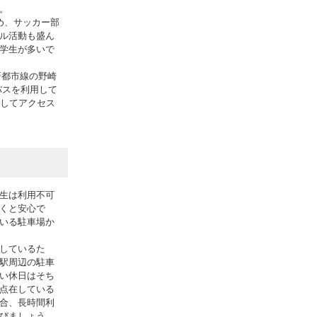
。
め、サッカー部
ル活動も盛ん
学生が多いで
研都市線の野崎
バスを利用して
用してアクセス
生は利用不可
くと安心で
いる駐車場か
しているた
駅周辺の駐車
い休日はそち
点在している
合、長時間利
びましょう。