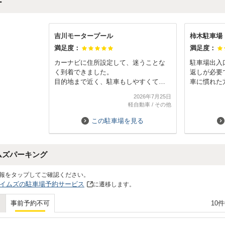
ー
吉川モータープール
柿木駐車場
満足度：
満足度：
カーナビに住所設定して、迷うことな
駐車場出入
く到着できました。
返しが必要
目的地まで近く、駐車もしやすくて、
車に慣れた
また次回利用したいと思っています。
すが、それ
2026年7月25日
ないかと思
軽自動車
/
その他
この駐車場を見る
ムズパーキング
報をタップしてご確認ください。
イムズの駐車場予約サービス
に遷移します。
10
事前予約不可