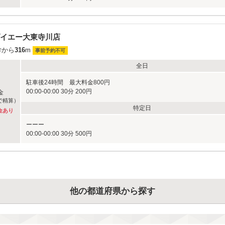
イエー大東寺川店
学から
316
m
事前予約不可
全日
駐車後24時間 最大料金800円
00:00-00:00 30分 200円
金
で精算）
特定日
金あり
ーーー
00:00-00:00 30分 500円
他の都道府県から探す