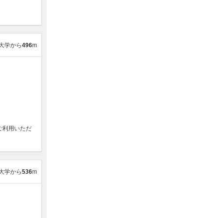
大学から
496
m
ご利用いただ
大学から
536
m