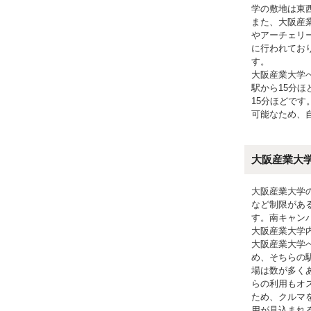
学の敷地は東
また、大阪産
やアーチェリ
に行われてお
す。
大阪産業大学
駅から15分
15分ほどで
可能なため、
大阪産業大
大阪産業大学
など制限があ
す。南キャン
大阪産業大学
大阪産業大学
め、そちらの
場は数が多く
らの利用もオ
ため、クルマ
用が見込まれ