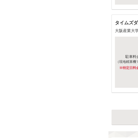
タイムズダ
大阪産業大
駐車料
（現地精算機
※特定日料