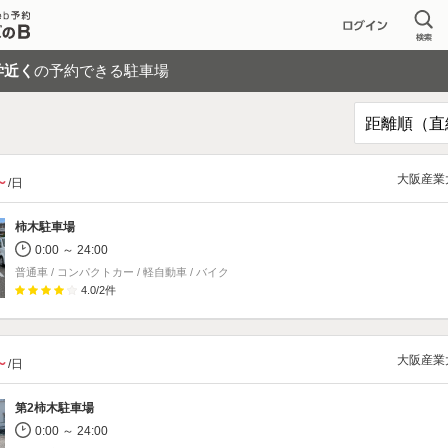
学近く
の予約できる駐車場
大阪産業
～
/日
柿木駐車場
0:00 ～ 24:00
普通車 / コンパクトカー / 軽自動車 / バイク
4.0
/
2
件
大阪産業
～
/日
第2柿木駐車場
0:00 ～ 24:00