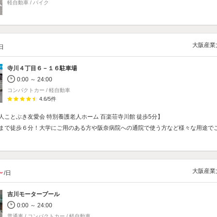
軽自動車 / バイク
大阪産業
/日
寺川４丁目６－１６駐車場
0:00 ～ 24:00
コンパクトカー / 軽自動車
4.6
/
5
件
人ことぶき友愛会 特別養護老人ホーム 百楽荘寺川館 徒歩5分】
まで徒歩６分！大学にご用のある方や阪奈病院への通院で使う方など様々な用途で
大阪産業
～
/日
吉川モータープール
0:00 ～ 24:00
普通車 / コンパクトカー / 軽自動車