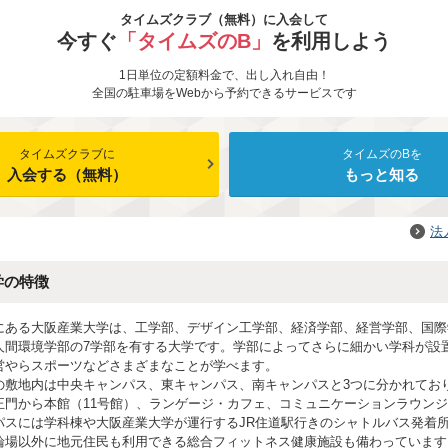
タイムズクラブ（無料）に入会して
今すぐ
「タイムズのB」
を利用しよう
1日単位の定額料金で、出し入れ自由！
全国の駐車場をWebから予約できるサービスです
タイムズクラブに
タイムズのBを
入会する（無料）
もっと知る
法
学の特徴
にある大阪産業大学は、工学部、デザイン工学部、経済学部、経営学部、国際
人間環境学部の7学部を有する大学です。学部によってさらに細かい学科が設
営やらスポーツなどさまざまなことが学べます。
の敷地内は中央キャンパス、東キャンパス、南キャンパスと3つに分かれてお
正門から本館（11号館）、ランゲージ・カフェ、コミュニケーションラウン
パスには学科棟や大阪産業大学が運行するJR住道駅行きのシャトルバス発着
輪場以外に地元住民も利用できる総合フィットネス健康施設も備わっています