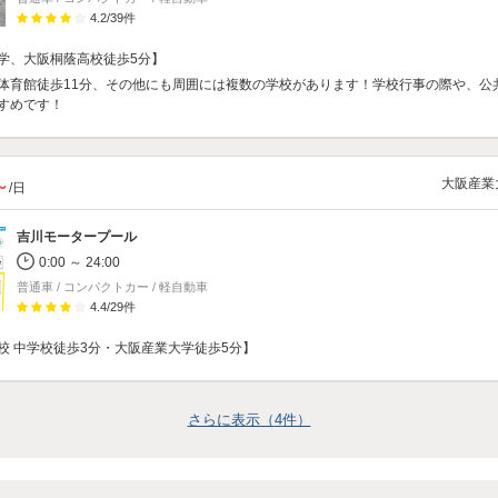
4.2
/
39
件
学、大阪桐蔭高校徒歩5分】
体育館徒歩11分、その他にも周囲には複数の学校があります！学校行事の際や、公
すめです！
大阪産業
～
/日
吉川モータープール
0:00 ～ 24:00
普通車 / コンパクトカー / 軽自動車
4.4
/
29
件
校 中学校徒歩3分・大阪産業大学徒歩5分】
さらに表示（
4
件）