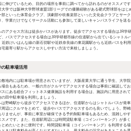
西に伸びているため、目的の場所を事前に調べてから訪れるのがオススメです
業大学では阪神大学野球連盟1部リーグでの優勝経験がある硬式野球部をはじ
ー部といった体育会クラブ、演劇部や吹奏楽部といった文化会クラブとサーク
り、学業だけでなくサークル活動にも参加して楽しいキャンパスライフを送る
へのアクセス方法は徒歩かバスがあります。徒歩でアクセスする場合はJR学
ほど、バスでアクセスする場合はJR学研都市線の住道駅から出ているシャトル
す。近鉄けいはんな線の新石切駅や近鉄奈良線の東花園駅からも近鉄バスを利
自宅最寄り駅からアクセスしやすい方法で来校しましょう。
学の駐車場活用
の敷地内には駐車場が用意されていますが、大阪産業大学に通う学生、大学院
る場合もあるため、一般の方がクルマでアクセスする場合は事前に確認してお
パスにある総合フィットネス健康施設を利用する場合は、施設内に用意されて
内の田中駐車場を利用しましょう。
へは野崎駅から徒歩でアクセスできるほか、住道駅からはシャトルバスが発車
駅周辺にクルマをとめて、徒歩やバスでアクセスするのも良いでしょう。野崎
ありませんが、事前に車室が確保できる予約制駐車場もあるため、混雑しやす
ススメです。また、住道駅周辺には時間貸駐車場（コインパーキング）が多く
をとめたいときに便利です。時間貸駐車場（コインパーキング）を利用する場
るときは駐車料金が高くなりすぎないよう、最大料金の設定があるところを選