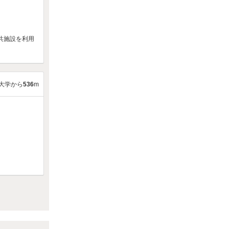
共施設を利用
大学から
536
m