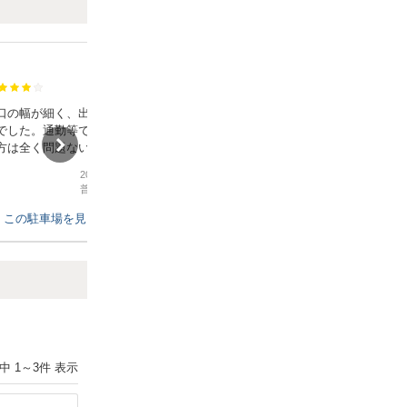
柿木駐車場
満足度：
口の幅が細く、出る時切り
駐車場の前の道が狭く通行に少し注意
でした。通勤等で普段から
が必要ですが、駐車場内はスペースに
方は全く問題ないと思いま
余裕があり停めやすかったです。
以外の場合は難しいのでは
停める場所もはっきりナンバリングさ
2026年7月18日
2026年6月24日
います。
れていたのでわかりやすかったです。
普通車
/
その他
普通車
/
通勤、ビジネス
この駐車場を見る
この駐車場を見る
Next
件中
1
～
3
件 表示