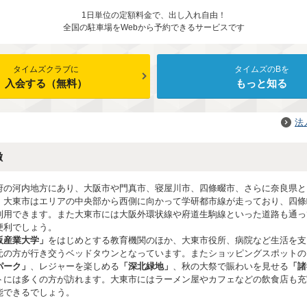
1日単位の定額料金で、出し入れ自由！
全国の駐車場をWebから予約できるサービスです
タイムズクラブに
タイムズのBを
入会する（無料）
もっと知る
法
徴
府の河内地方にあり、大阪市や門真市、寝屋川市、四條畷市、さらに奈良県と
。大東市はエリアの中央部から西側に向かって学研都市線が走っており、四條
利用できます。また大東市には大阪外環状線や府道生駒線といった道路も通っ
便利でしょう。
阪産業大学」
をはじめとする教育機関のほか、大東市役所、病院など生活を支
元の方が行き交うベッドタウンとなっています。またショッピングスポットの
パーク」
、レジャーを楽しめる
「深北緑地」
、秋の大祭で賑わいを見せる
「諸
トには多くの方が訪れます。大東市にはラーメン屋やカフェなどの飲食店も充
能できるでしょう。