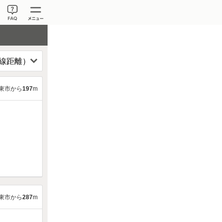
東市から
197
m
東市から
287
m