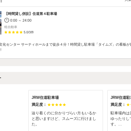
/日
【時間貸し併設】
住道第４駐車場
0:00 ～ 24:00
軽自動車
5.0
/
3
件
文化センター サーティホールまで徒歩４分！時間貸し駐車場「タイムズ」の看板が
！
ー
JRW住道駐車場
JRW住道駐
満足度：
満足度：
辿り着くのに分かりづらい方もいるか
駐車場内は
と思いますけど、スムーズに行けまし
ゆったりし
た。
す。
長期間の予