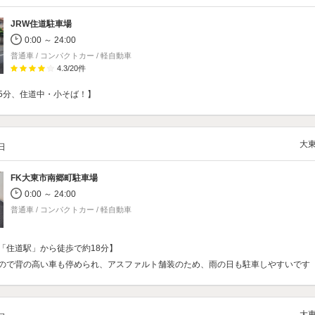
JRW住道駐車場
0:00 ～ 24:00
普通車 / コンパクトカー / 軽自動車
4.3
/
20
件
5分、住道中・小そば！】
大
/日
FK大東市南郷町駐車場
0:00 ～ 24:00
普通車 / コンパクトカー / 軽自動車
「住道駅」から徒歩で約18分】
ので背の高い車も停められ、アスファルト舗装のため、雨の日も駐車しやすいです
大