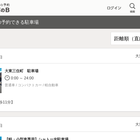
の予約できる駐車場
大
/日
大東三住町 駐車場
0:00 ～ 24:00
普通車 / コンパクトカー / 軽自動車
歩11分】
大
/日
【軽・小型車専用】
シャトー光駐車場