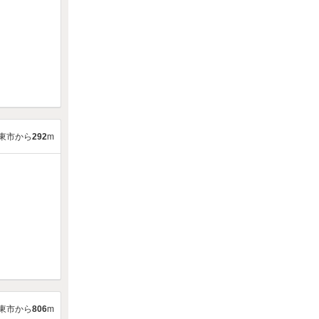
東市から
292
m
東市から
806
m