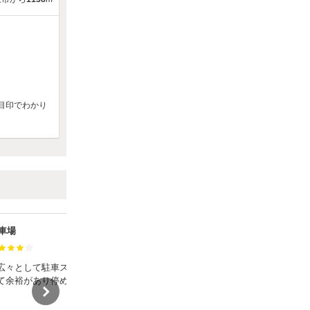
目印でわかり
車場
JRW住道駐車場
満足度：
広々として駐車スペースも
末広公園のイベントに出演の際利用し
て余裕があり停めやすいで
ました。
広くて駐車しやすかったです。
約も可能なので有難いこと
駅からも近く立地抜群です。