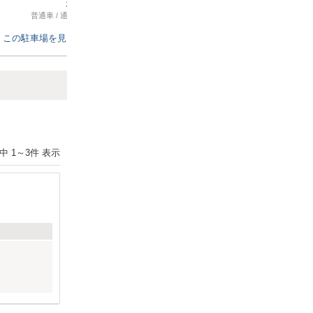
2026年4月4日
2026年3月20日
普通車
/
通勤、ビジネス
軽自動車
/
その他
する場合は高架下に停める
ば更に良いと思います。
この駐車場を見る
この駐車場を見る
Next
件中
1
～
3
件 表示