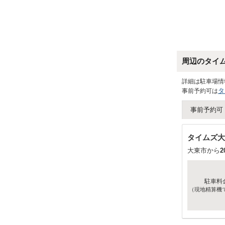
周辺のタイ
詳細は駐車場情
タ
事前予約可は
事前予約可
タイムズ大
大東市から
2
駐車料
（現地精算機