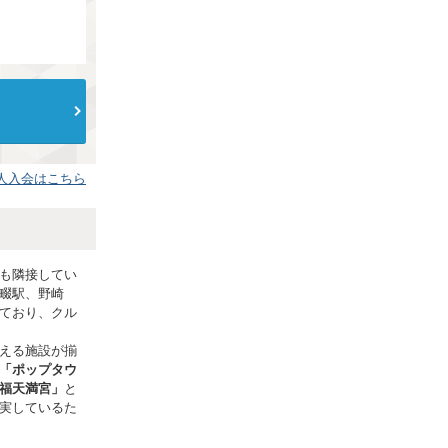
人入会はこちら
も隣接してい
畷駅、野崎
ており、クル
える施設が揃
「ポップタウ
福天満宮」
と
実しているた