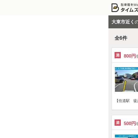
大東市近く
全
6
件
800円
【住道駅 徒
500円