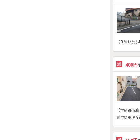
【住道駅徒歩
400円
【学研都市線
青空駐車場な