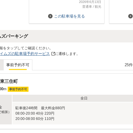
2026年6月13日
です。
普通車
/
観光
長期間利用
事ができれ
この駐車場を見る
ムズパーキング
報をタップしてご確認ください。
イムズの駐車場予約サービス
に遷移します。
25
事前予約不可
東三住町
00
m
事前予約不可
全日
金
駐車後24時間 最大料金880円
で精算）
08:00-20:00 40分 220円
20:00-08:00 60分 110円