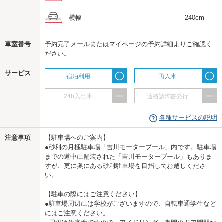
横幅
240cm
us
車室番号
予約完了メールまたはマイページの予約詳細よりご確認く
ださい。
サービス
宿泊利用
再入庫
24h入出庫
適格請求書発行
各種サービスの説明
注意事項
【駐車場へのご案内】
●砂利の月極駐車場「吉川モータープール」内です。駐車場
までの道中に舗装された「吉川モータープール」もありま
すが、更に奥にある砂利駐車場を目指してお越しくださ
い。
【駐車の際にはご注意ください】
●駐車場周辺には学校がございますので、自転車通学生など
にはご注意ください。