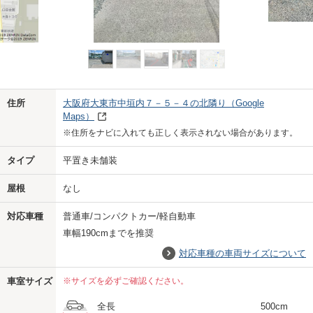
Previo
Next
住所
大阪府大東市中垣内７－５－４の北隣り
（Google
Maps）
※住所をナビに入れても正しく表示されない場合があります。
タイプ
平置き未舗装
屋根
なし
対応車種
普通車/コンパクトカー/軽自動車
車幅190cmまでを推奨
対応車種の車両サイズについて
車室サイズ
※サイズを必ずご確認ください。
全長
500cm