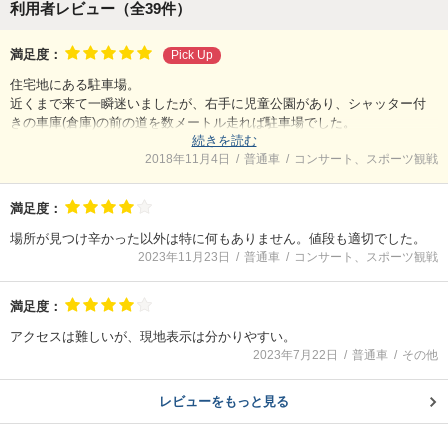
利用者レビュー（全
39
件）
満足度：
Pick Up
住宅地にある駐車場。
近くまで来て一瞬迷いましたが、右手に児童公園があり、シャッター付
きの車庫(倉庫)の前の道を数メートル走れば駐車場でした。
続きを読む
記号のアルファベットも比較的、大きく明記してあったので良かったで
2018年11月4日
普通車
コンサート、スポーツ観戦
す。
また、帰りは幹線道路まで出やすくて、目的地までもかなり近い場所だ
ったので助かりました。
満足度：
場所が見つけ辛かった以外は特に何もありません。値段も適切でした。
2023年11月23日
普通車
コンサート、スポーツ観戦
満足度：
アクセスは難しいが、現地表示は分かりやすい。
2023年7月22日
普通車
その他
レビューをもっと見る