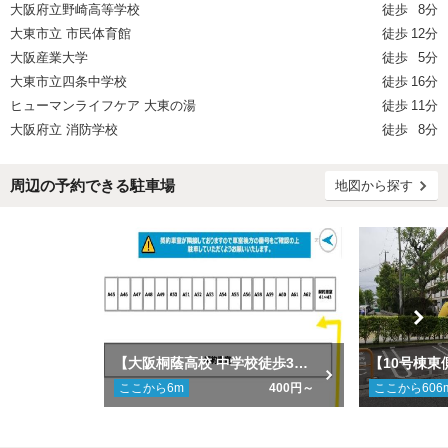
大阪府立野崎高等学校
徒歩
8分
大東市立 市民体育館
徒歩
12分
大阪産業大学
徒歩
5分
大東市立四条中学校
徒歩
16分
ヒューマンライフケア 大東の湯
徒歩
11分
大阪府立 消防学校
徒歩
8分
周辺の予約できる駐車場
地図から探す
【大阪桐蔭高校 中学校徒歩3分・大阪産業大学徒歩5分】吉川モータープール
ここから
6
m
400円～
ここから
606