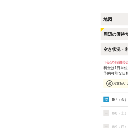
地図
周辺の優待
空き状況・
下記の時間帯
料金は1日単
予約可能な日
お支払い
8/7（金
8/8（土
8/9（日