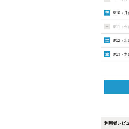
8/10（月
8/11（火
8/12（水
8/13（木
利用者レビ