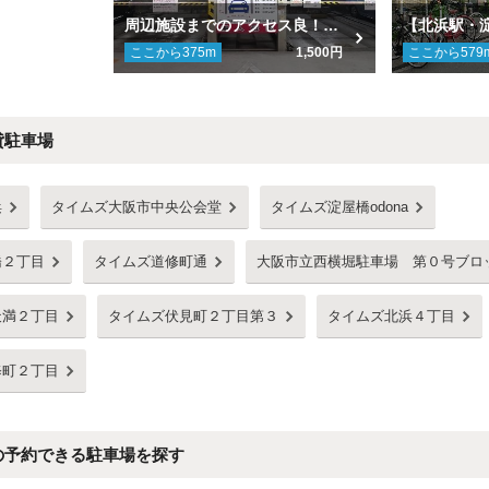
周辺施設までのアクセス良！地下駐車場で雨にぬれず入庫できる大阪中之島ビルパーキング
ここから
375
m
1,500円
ここから
579
貸駐車場
浜
タイムズ大阪市中央公会堂
タイムズ淀屋橋odona
橋２丁目
タイムズ道修町通
大阪市立西横堀駐車場 第０号ブロ
天満２丁目
タイムズ伏見町２丁目第３
タイムズ北浜４丁目
修町２丁目
の予約できる駐車場を探す