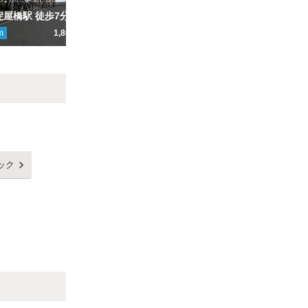
【北浜駅・淀屋橋駅 徒歩7分】サンウェルビル駐車場
【平日のみ】【本町駅徒歩3分】NREG御堂筋ビル駐車場
m
1,800円
ここから
670
m
1,800円～
こ
Next
ック