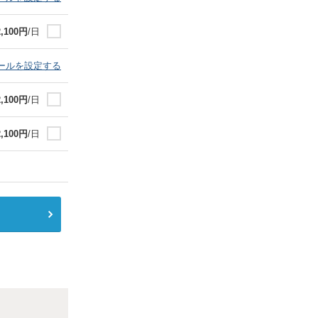
2,100
円
/日
ールを設定する
2,100
円
/日
2,100
円
/日