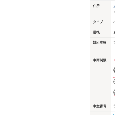
Previo
住所
タイプ
屋根
対応車種
車両制限
us
車室番号