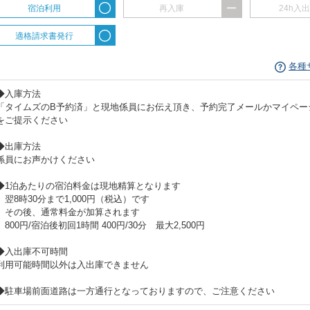
宿泊利用
再入庫
24h入
適格請求書発行
各種
◆入庫方法
「タイムズのB予約済」と現地係員にお伝え頂き、予約完了メールかマイペー
をご提示ください
◆出庫方法
係員にお声かけください
◆1泊あたりの宿泊料金は現地精算となります
翌8時30分まで1,000円（税込）です
その後、通常料金が加算されます
800円/宿泊後初回1時間 400円/30分 最大2,500円
◆入出庫不可時間
利用可能時間以外は入出庫できません
◆駐車場前面道路は一方通行となっておりますので、ご注意ください