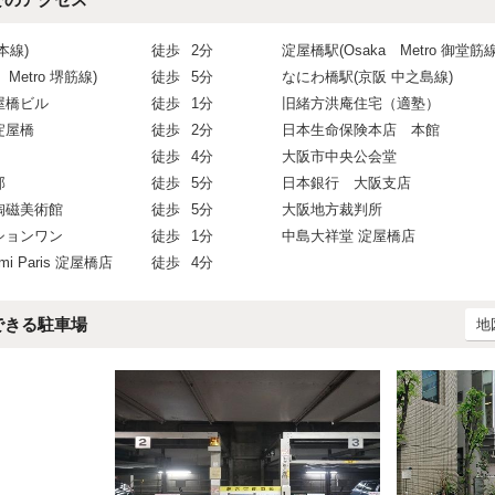
本線)
徒歩
2分
淀屋橋駅(Osaka Metro 御堂筋線
 Metro 堺筋線)
徒歩
5分
なにわ橋駅(京阪 中之島線)
屋橋ビル
徒歩
1分
旧緒方洪庵住宅（適塾）
淀屋橋
徒歩
2分
日本生命保険本店 本館
徒歩
4分
大阪市中央公会堂
部
徒歩
5分
日本銀行 大阪支店
陶磁美術館
徒歩
5分
大阪地方裁判所
ションワン
徒歩
1分
中島大祥堂 淀屋橋店
umi Paris 淀屋橋店
徒歩
4分
できる駐車場
地