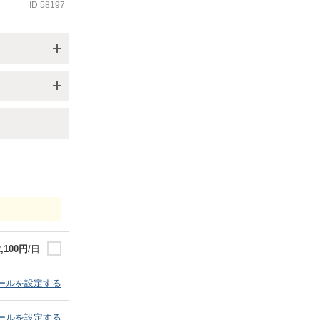
ID
58197
2,100
円
/日
ールを設定する
ールを設定する