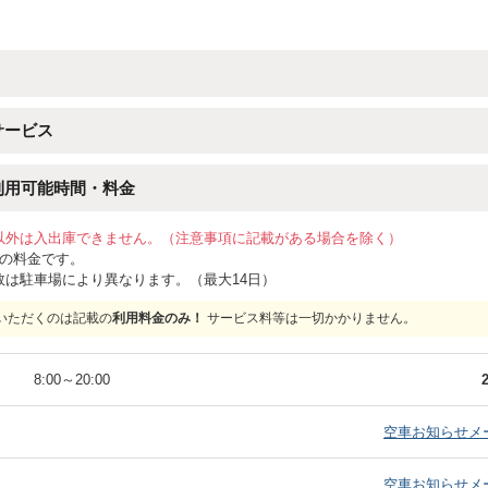
サービス
利用可能時間・料金
以外は入出庫できません。（注意事項に記載がある場合を除く）
位の料金です。
数は駐車場により異なります。（最大14日）
いただくのは記載の
利用料金のみ！
サービス料等は一切かかりません。
）
8:00
～
20:00
）
空車お知らせメ
）
空車お知らせメ