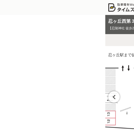
忍ヶ丘西第
【忍陵神社 徒歩
忍ヶ丘駅まで