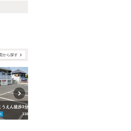
図から探す
【しろやまこうえん徒歩3分】【月・火・木・金・土の診察日限定】【時間貸し併設】寝屋川歯科クリニック第２駐車場
【寝屋川公園駅徒歩7分、梅が丘小そば】打上団地 西側駐車場
m
330円～
ここから
1415
m
350円
こ