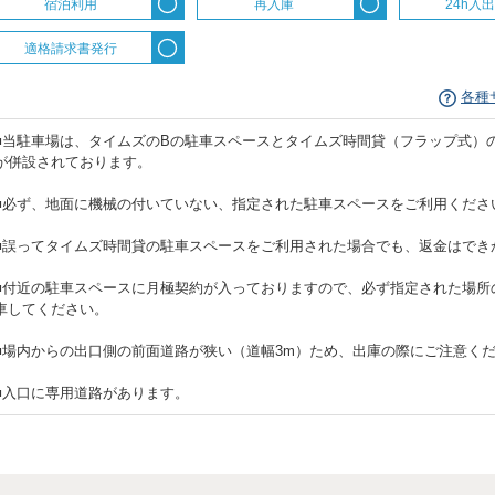
宿泊利用
再入庫
24h入
適格請求書発行
各種
■当駐車場は、タイムズのBの駐車スペースとタイムズ時間貸（フラップ式）
が併設されております。
■必ず、地面に機械の付いていない、指定された駐車スペースをご利用くださ
■誤ってタイムズ時間貸の駐車スペースをご利用された場合でも、返金はでき
■付近の駐車スペースに月極契約が入っておりますので、必ず指定された場所
車してください。
■場内からの出口側の前面道路が狭い（道幅3m）ため、出庫の際にご注意く
■入口に専用道路があります。