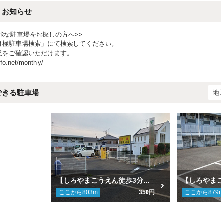
・お知らせ
能な駐車場をお探しの方へ>>
月極駐車場検索」にて検索してください。
況をご確認いただけます。
nfo.net/monthly/
できる駐車場
地
【しろやまこうえん徒歩3分】【休診日限定※7:00~24:00】【時間貸し併設】西岡歯科クリニック第２駐車場内【水・日限定】
ここから
803
m
350円
ここから
879