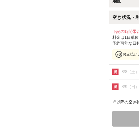
地図
空き状況・
下記の時間帯
料金は1日単
予約可能な日
お支払い
8/8（土
8/9（日
※以降の空き状