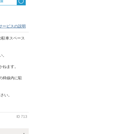
出庫
サービスの説明
の駐車スペース
い。
かねます。
の枠線内に駐
ださい。
ID
713