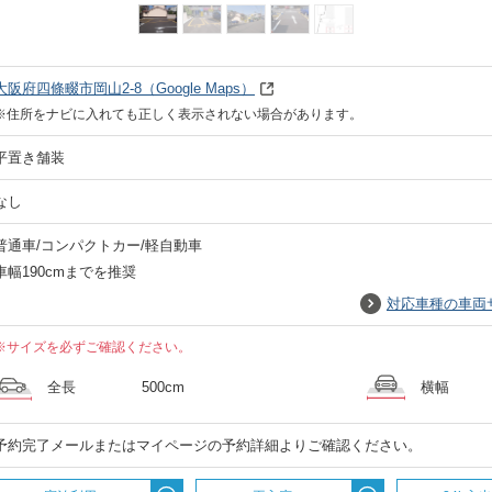
大阪府四條畷市岡山2-8
（Google Maps）
※住所をナビに入れても正しく表示されない場合があります。
平置き舗装
なし
普通車/コンパクトカー/軽自動車
車幅190cmまでを推奨
対応車種の車両
※サイズを必ずご確認ください。
全長
500cm
横幅
予約完了メールまたはマイページの予約詳細よりご確認ください。