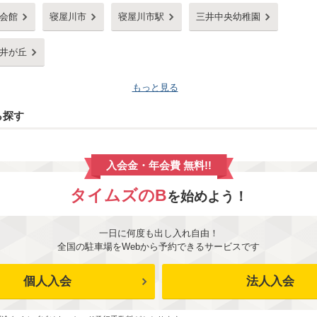
会館
寝屋川市
寝屋川市駅
三井中央幼稚園
井が丘
もっと見る
ら探す
入会金・年会費 無料!!
タイムズのB
を始めよう！
一日に何度も出し入れ自由！
全国の駐車場をWebから予約できるサービスです
個人入会
法人入会