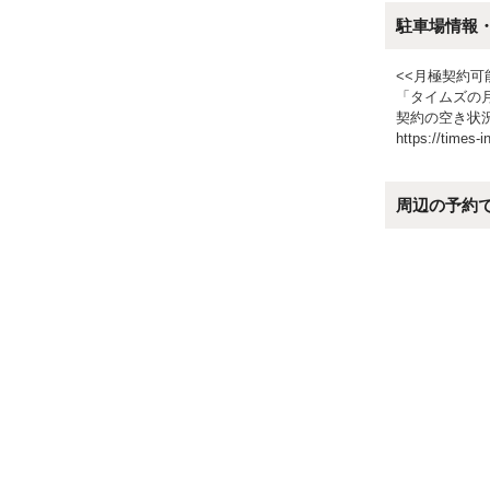
駐車場情報
<<月極契約可
「タイムズの
契約の空き状
https://times-i
周辺の予約