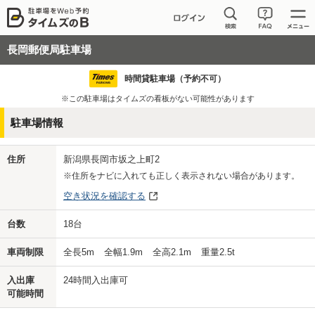
長岡郵便局駐車場
時間貸駐車場（予約不可）
※この駐車場はタイムズの看板がない可能性があります
駐車場情報
住所
新潟県長岡市坂之上町2
※住所をナビに入れても正しく表示されない場合があります。
空き状況を確認する
台数
18
台
車両制限
全長
5
m
全幅
1.9
m
全高
2.1
m
重量
2.5
t
入出庫
24時間入出庫可
可能時間