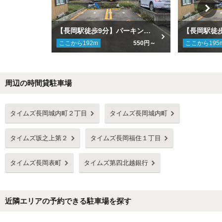
【長岡駅徒歩9分】パーキングスペース長岡表町3丁目月極駐車場
ここから
192
m
550円～
ここから
195
周辺の時間貸駐車場
Next
タイムズ長岡城内町２丁目
タイムズ長岡城内町
タイムズ坂之上第２
タイムズ長岡福住１丁目
タイムズ長岡表町
タイムズ第四北越銀行
近隣エリアの予約できる駐車場を探す