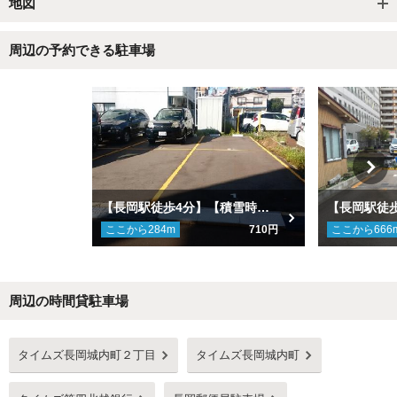
地図
周辺の予約できる駐車場
【長岡駅徒歩4分】【積雪時利用不可】城内町3-3-12駐車場
ここから
284
m
710円
ここから
666
周辺の時間貸駐車場
Next
タイムズ長岡城内町２丁目
タイムズ長岡城内町