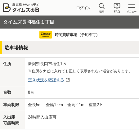
タイムズ長岡福住１丁目
時間貸駐車場（予約不可）
駐車場情報
住所
新潟県長岡市福住1-5
※住所をナビに入れても正しく表示されない場合があります。
空き状況を確認する
台数
8
台
車両制限
全長
5
m
全幅
1.9
m
全高
2.1
m
重量
2.5
t
入出庫
24時間入出庫可
可能時間