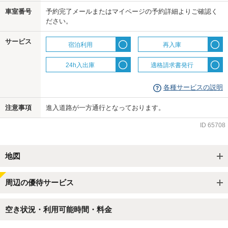
車室番号
予約完了メールまたはマイページの予約詳細よりご確認く
us
ださい。
サービス
宿泊利用
再入庫
24h入出庫
適格請求書発行
各種サービスの説明
注意事項
進入道路が一方通行となっております。
ID
65708
地図
周辺の優待サービス
空き状況・利用可能時間・料金