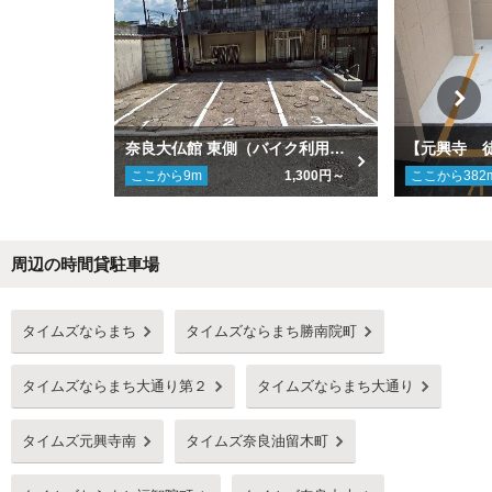
奈良大仏館 東側（バイク利用不可）
ここから
9
m
1,300円～
ここから
382
周辺の時間貸駐車場
Next
タイムズならまち
タイムズならまち勝南院町
タイムズならまち大通り第２
タイムズならまち大通り
タイムズ元興寺南
タイムズ奈良油留木町