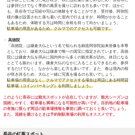
は参拝だけでなく季節の風景を撮りに訪れる方も多いです。ほかに
も、長谷寺では写経や写仏の体験をすることができ、受付後、阿弥陀
様の像が設置された落ち着いた室内で行えますが、時間がかかること
もあるため、体験する方は時間に余裕を持って向かいましょう。
駐車場の用意があるため、クルマでのアクセスも可能です。
高徳院
「高徳院」は鎌倉大仏という名で知られる銅造阿弥陀如来坐像を本尊
としており、鎌倉大仏は鎌倉で唯一の国宝に指定されています。高徳
院には鎌倉大仏を拝みに国内外から多くの観光客が訪れ、休日になる
ととても賑わいます。鎌倉大仏のなかに入ることもできるため、参拝
するだけでなく、なかから楽しむ方も多いです。また、春は境内の桜
が咲き誇るため、大仏と一緒に写真を撮るのも良いでしょう。
駐車場の用意はなく、クルマでアクセスする場合は周辺にある時間貸
駐車場（コインパーキング）を利用しましょう。
このように長谷には観光スポットが点在していますが、観光シーズンは
混雑しやすく、駐車場も満車になる可能性が高いです。目的地の駐車場
の有無に限らず周辺の駐車場情報を事前に調べておくと良いでしょう。
また、混雑を避けるときは予約制駐車場の利用もオススメです。
長谷の紅葉スポット