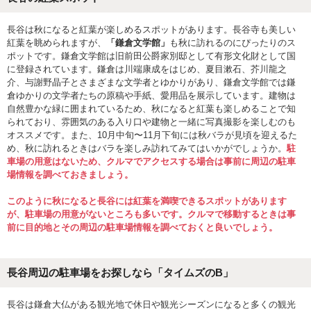
長谷は秋になると紅葉が楽しめるスポットがあります。長谷寺も美しい
紅葉を眺められますが、
「鎌倉文学館」
も秋に訪れるのにぴったりのス
ポットです。鎌倉文学館は旧前田公爵家別邸として有形文化財として国
に登録されています。鎌倉は川端康成をはじめ、夏目漱石、芥川龍之
介、与謝野晶子とさまざまな文学者とゆかりがあり、鎌倉文学館では鎌
倉ゆかりの文学者たちの原稿や手紙、愛用品を展示しています。建物は
自然豊かな緑に囲まれているため、秋になると紅葉も楽しめることで知
られており、雰囲気のある入り口や建物と一緒に写真撮影を楽しむのも
オススメです。また、10月中旬〜11月下旬には秋バラが見頃を迎えるた
め、秋に訪れるときはバラを楽しみ訪れてみてはいかがでしょうか。
駐
車場の用意はないため、クルマでアクセスする場合は事前に周辺の駐車
場情報を調べておきましょう。
このように秋になると長谷には紅葉を満喫できるスポットがあります
が、駐車場の用意がないところも多いです。クルマで移動するときは事
前に目的地とその周辺の駐車場情報を調べておくと良いでしょう。
長谷周辺の駐車場をお探しなら「タイムズのB」
長谷は鎌倉大仏がある観光地で休日や観光シーズンになると多くの観光