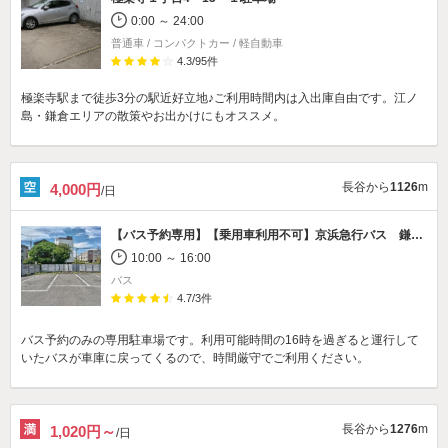
0:00 ～ 24:00
普通車 / コンパクトカー / 軽自動車
4.3
/
95
件
極楽寺駅まで徒歩3分の駅近好立地♪ご利用時間内は入出庫自由です。江ノ
島・鎌倉エリアの散策やお出かけにもオススメ。
長谷から
1126
m
4,000円
/日
【バス予約専用】【乗用車利用不可】
京浜急行バス 鎌倉営業所第2車庫駐車場
10:00 ～ 16:00
バス
4.7
/
3
件
バス予約のみの専用駐車場です。利用可能時間の16時を過ぎると運行して
いたバスが車庫に戻ってくるので、時間厳守でご利用ください。
長谷から
1276
m
1,020円～
/日