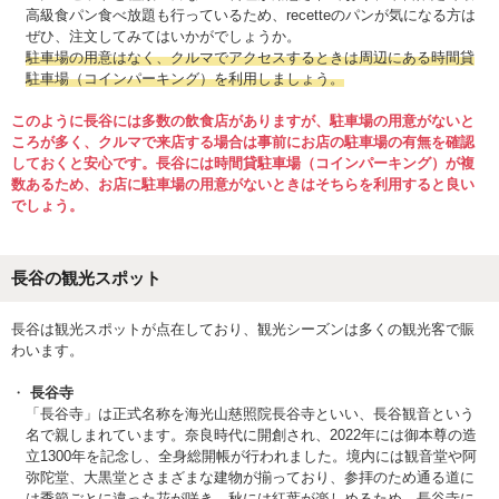
高級食パン食べ放題も行っているため、recetteのパンが気になる方は
ぜひ、注文してみてはいかがでしょうか。
駐車場の用意はなく、クルマでアクセスするときは周辺にある時間貸
駐車場（コインパーキング）を利用しましょう。
このように長谷には多数の飲食店がありますが、駐車場の用意がないと
ころが多く、クルマで来店する場合は事前にお店の駐車場の有無を確認
しておくと安心です。長谷には時間貸駐車場（コインパーキング）が複
数あるため、お店に駐車場の用意がないときはそちらを利用すると良い
でしょう。
長谷の観光スポット
長谷は観光スポットが点在しており、観光シーズンは多くの観光客で賑
わいます。
長谷寺
「長谷寺」は正式名称を海光山慈照院長谷寺といい、長谷観音という
名で親しまれています。奈良時代に開創され、2022年には御本尊の造
立1300年を記念し、全身総開帳が行われました。境内には観音堂や阿
弥陀堂、大黒堂とさまざまな建物が揃っており、参拝のため通る道に
は季節ごとに違った花が咲き、秋には紅葉が楽しめるため、長谷寺に