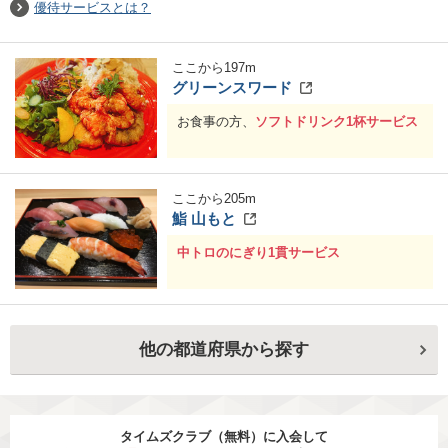
優待サービスとは？
ここから
197
m
グリーンスワード
お食事の方、
ソフトドリンク1杯サービス
ここから
205
m
鮨 山もと
中トロのにぎり1貫サービス
他の都道府県から探す
タイムズクラブ（無料）に入会して