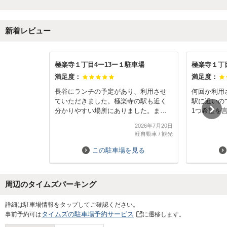
新着レビュー
極楽寺１丁目4ー13ー１駐車場
極楽寺１丁
満足度：
満足度：
長谷にランチの予定があり、利用させ
何回か利用
ていただきました。極楽寺の駅も近く
駅に近いの
分かりやすい場所にありました。また
1つ希望を
利用させていただきたいと思います
出入りの時
2026年7月20日
量もありま
軽自動車
/
観光
夜はヘッド
前にミラー
この駐車場を見る
周辺のタイムズパーキング
Next
詳細は駐車場情報をタップしてご確認ください。
タイムズの駐車場予約サービス
事前予約可は
に遷移します。