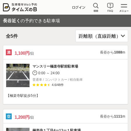
長谷近く
の予約できる駐車場
全
5
件
長谷から
1088
m
1,100円
/日
マンスリー極楽寺駅前駐車場
0:00 ～ 24:00
普通車 / コンパクトカー / 軽自動車
4.6
/
48
件
【極楽寺駅徒歩5分】
長谷から
1111
m
1,200円
/日
極楽寺１丁目4ー13ー１駐車場