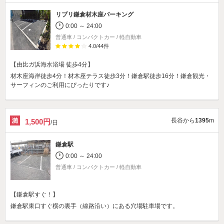
リブリ鎌倉材木座パーキング
0:00 ～ 24:00
普通車 / コンパクトカー / 軽自動車
4.0
/
44
件
【由比ガ浜海水浴場 徒歩4分】
材木座海岸徒歩4分！材木座テラス徒歩3分！鎌倉駅徒歩16分！鎌倉観光・
サーフィンのご利用にぴったりです♪
長谷から
1395
m
1,500円
/日
鎌倉駅
0:00 ～ 24:00
普通車 / コンパクトカー / 軽自動車
【鎌倉駅すぐ！】
鎌倉駅東口すぐ横の裏手（線路沿い）にある穴場駐車場です。