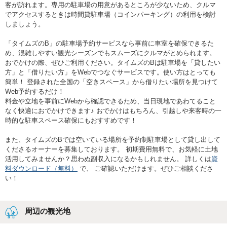
客が訪れます。専用の駐車場の用意があるところが少ないため、クルマ
でアクセスするときは時間貸駐車場（コインパーキング）の利用を検討
しましょう。
「タイムズのB」の駐車場予約サービスなら事前に車室を確保できるた
め、混雑しやすい観光シーズンでもスムーズにクルマがとめられます。
おでかけの際、ぜひご利用ください。タイムズのBは駐車場を「貸したい
方」と「借りたい方」をWebでつなぐサービスです。使い方はとっても
簡単！ 登録された全国の「空きスペース」から借りたい場所を見つけて
Web予約するだけ！
料金や立地を事前にWebから確認できるため、当日現地であわてること
なく快適におでかけできます♪ おでかけはもちろん、引越しや来客時の一
時的な駐車スペース確保にもおすすめです！
また、タイムズのBでは空いている場所を予約制駐車場として貸し出して
くださるオーナーを募集しております。 初期費用無料で、お気軽に土地
活用してみませんか？思わぬ副収入になるかもしれません。 詳しくは
資
料ダウンロード（無料）
で、 ご確認いただけます。ぜひご相談くださ
い！
周辺の観光地