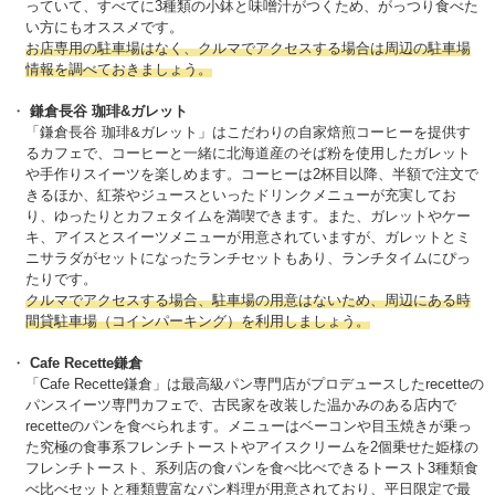
っていて、すべてに3種類の小鉢と味噌汁がつくため、がっつり食べた
い方にもオススメです。
お店専用の駐車場はなく、クルマでアクセスする場合は周辺の駐車場
情報を調べておきましょう。
鎌倉長谷 珈琲&ガレット
「鎌倉長谷 珈琲&ガレット」はこだわりの自家焙煎コーヒーを提供す
るカフェで、コーヒーと一緒に北海道産のそば粉を使用したガレット
や手作りスイーツを楽しめます。コーヒーは2杯目以降、半額で注文で
きるほか、紅茶やジュースといったドリンクメニューが充実してお
り、ゆったりとカフェタイムを満喫できます。また、ガレットやケー
キ、アイスとスイーツメニューが用意されていますが、ガレットとミ
ニサラダがセットになったランチセットもあり、ランチタイムにぴっ
たりです。
クルマでアクセスする場合、駐車場の用意はないため、周辺にある時
間貸駐車場（コインパーキング）を利用しましょう。
Cafe Recette鎌倉
「Cafe Recette鎌倉」は最高級パン専門店がプロデュースしたrecetteの
パンスイーツ専門カフェで、古民家を改装した温かみのある店内で
recetteのパンを食べられます。メニューはベーコンや目玉焼きが乗っ
た究極の食事系フレンチトーストやアイスクリームを2個乗せた姫様の
フレンチトースト、系列店の食パンを食べ比べできるトースト3種類食
べ比べセットと種類豊富なパン料理が用意されており、平日限定で最