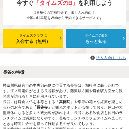
今すぐ
「タイムズのB」
を利用しよう
1日単位の定額料金で、出し入れ自由！
全国の駐車場をWebから予約できるサービスです
タイムズクラブに
タイムズのBを
入会する（無料）
もっと知る
法人入会はこちら
長谷の特徴
神奈川県鎌倉市の中央部南側に位置する長谷は、相模湾に面した町で
す。江ノ島電鉄がとまる長谷駅があり、藤沢駅方面や鎌倉駅方面から観
光客が訪れるときに利用されています。
長谷には鎌倉大仏を本尊とする
「高徳院」
や季節の花々や紅葉が楽しめ
る花のお寺である
「長谷寺」
と観光スポットが点在しており、休日や大
型連休になると多くの観光客が訪れます。長谷にある飲食店も休日のラ
ンチタイムは満席になりやすく、長谷でランチやカフェタイムを楽しむ
ときは時間に余裕を持って行動するのが良いでしょう。