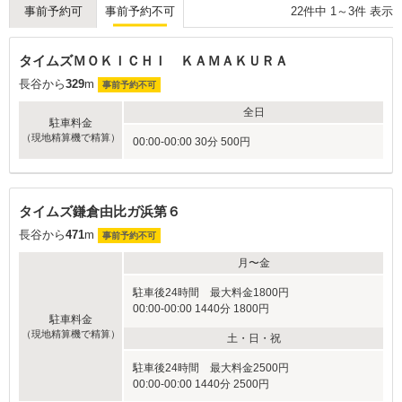
22
件中
1
～
3
件 表示
事前予約可
事前予約不可
タイムズＭＯＫＩＣＨＩ ＫＡＭＡＫＵＲＡ
長谷から
329
m
事前予約不可
全日
駐車料金
（現地精算機で精算）
00:00-00:00 30分 500円
タイムズ鎌倉由比ガ浜第６
長谷から
471
m
事前予約不可
月〜金
駐車後24時間 最大料金1800円
00:00-00:00 1440分 1800円
駐車料金
（現地精算機で精算）
土・日・祝
駐車後24時間 最大料金2500円
00:00-00:00 1440分 2500円