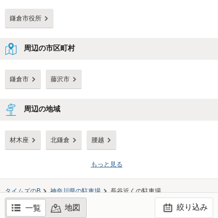
鎌倉市役所
周辺の市区町村
鎌倉市
藤沢市
周辺の地域
材木座
北鎌倉
腰越
もっと見る
タイムズのB
神奈川県
の駐車場
長谷
近くの駐車場
絞り込み
地図
一覧
©TIMES24 CO., LTD. All Rights Reserved.