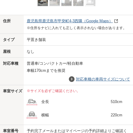
Previo
Next
住所
鹿児島県鹿児島市甲突町4-3西隣
（Google Maps）
※住所をナビに入れても正しく表示されない場合があります。
タイプ
平置き舗装
屋根
なし
対応車種
普通車/コンパクトカー/軽自動車
車幅170cmまでを推奨
対応車種の車両サイズについて
車室サイズ
※サイズを必ずご確認ください。
全長
510cm
横幅
220cm
車室番号
予約完了メールまたはマイページの予約詳細よりご確認く