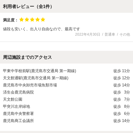
利用者レビュー（全
1
件）
満足度：
値段も安いく、出入り自由なので、最高です
2022年4月30日
普通車
その他
周辺施設までのアクセス
甲東中学校前駅(鹿児島市交通局 第一期線)
徒歩
11分
天文館通駅(鹿児島市交通局 第一期線)
徒歩
12分
鹿児島市中央卸売市場魚類市場
徒歩
14分
済生会鹿児島病院
徒歩
3分
天文館公園
徒歩
7分
甲突川左岸緑地
徒歩
8分
鹿児島中央警察署
徒歩
6分
鹿児島商工会議所
徒歩
14分