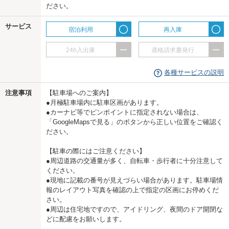
ださい。
us
サービス
宿泊利用
再入庫
24h入出庫
適格請求書発行
各種サービスの説明
注意事項
【駐車場へのご案内】
●月極駐車場内に駐車区画があります。
●カーナビ等でピンポイントに指定されない場合は、
「GoogleMapsで見る」のボタンから正しい位置をご確認く
ださい。
【駐車の際にはご注意ください】
●周辺道路の交通量が多く、自転車・歩行者に十分注意して
ください。
●現地に記載の番号が見えづらい場合があります。駐車場情
報のレイアウト写真を確認の上で指定の区画にお停めくだ
さい。
●周辺は住宅地ですので、アイドリング、夜間のドア開閉な
どに配慮をお願いします。