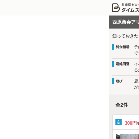
西原商会ア
知っておきた
予
料金相場
で
イ
混雑回避
る
鹿
遊び
が
全
2
件
300円