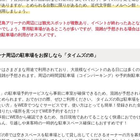
がありますが、とめられる台数に限りがあるため、近代文学館・メルヘン館・
利用しましょう。
児島アリーナの周辺には観光スポットが複数あり、イベントが終わったあとな
いでしょう。専用駐車場があるところが多いですが、混雑が予想される場合は
制駐車場の利用がオススメです。
ーナ周辺の駐車場をお探しなら「タイムズのB」
ナはさまざまな用途で利用されており、大規模なイベントのある日には多くの
混雑が予想されます。周辺の時間貸駐車場（コインパーキング）や予約制駐車
。
B」の駐車場予約サービスなら事前に車室が確保できるため、混雑が予想され
とめられます。おでかけの際、ぜひご利用ください。 タイムズのBは駐車場
たい方」をWEBでつなぐサービスです。使い方はとっても簡単！登録された
借りたい場所を見つけてWEB予約するだけ！
事前にWEBから確認できるため、当日現地であわてることなく快適におでかけ
ろん、引越しや来客時の一時的な駐車スペース確保にもおすすめです！
ズのBでは空きスペースを駐車場として貸し出してくださるオーナーの方を募