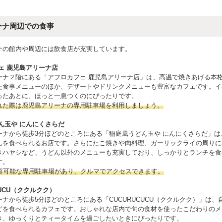
ーナ周辺での食事
ナの館内や周辺には飲食店が充実しています。
ェ 鹿児島アリーナ店
ーナ２階にある「アフロカフェ 鹿児島アリーナ店」は、高温で焼きあげる本
た食事メニューのほか、デザートやドリンクメニューも豊富なカフェです。イ
ったあとに、ほっと一息つくのにぴったりです。
れた際は鹿児島アリーナの専用駐車場を利用しましょう。
ん玉や にんにくさらだ
ーナから徒歩3分ほどのところにある「稲庭風うどん玉や にんにくさらだ」は
んを食べられるお店です。さらにたこ焼きや肉料理、ガーリックライの周りに
きハヤシなど、うどん以外のメニューも充実しており、しっかりとランチを食
す。
収容可能な専用駐車場があり、クルマでアクセスできます。
CUCU（ククルクク）
ナから徒歩5分ほどのところにある「CUCURUCUCU（ククルクク）」は、
どを食べられるカフェです。おしゃれな店内で旬の食材を使ったこだわりのメ
き、ゆっくりとティータイムを過ごしたいときにぴったりです。