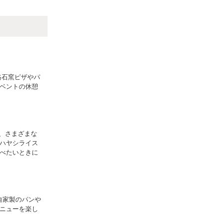
格石窯ピザやパ
ベントの休憩
、さまざまな
ハヤシライス
べたいときに
自家製のパンや
ニューを楽し