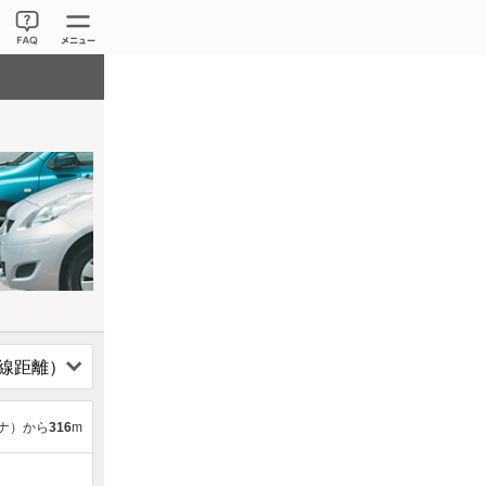
ナ）から
316
m