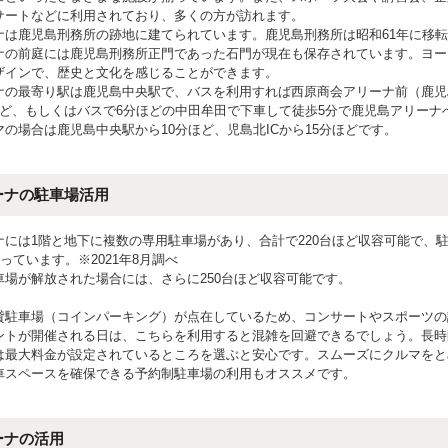
サートなどに利用されており、多くの方が訪れます。
ナは鹿児島刑務所の跡地に建てられています。鹿児島刑務所は昭和61年に移
ナの前庭には鹿児島刑務所正門であった石門が現在も保存されています。ヨー
ザインで、歴史と文化を感じることができます。
ナの最寄り駅は鹿児島中央駅で、バスを利用すれば西原商会アリーナ前（鹿児
ほど、もしくはバスで6分ほどの中田牟田で下車して徒歩5分で鹿児島アリーナ
の場合は鹿児島中央駅から10分ほど、児島北ICから15分ほどです。
ーナの駐車場活用
ナには1階と地下に複数の専用駐車場があり、合計で220台ほど収容可能で、駐
なっています。※2021年8月調べ
車場が解放された場合には、さらに250台ほど収容可能です。
貸駐車場（コインパーキング）が点在しているため、コンサートやスポーツの
ントが開催される日は、こちらを利用すると混雑を回避できるでしょう。長時
は最大料金が設定されているところを選ぶと安心です。スムーズにクルマをと
車スペースを確保できる予約制駐車場の利用もオススメです。
ーナの活用