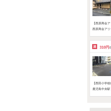
【西原商会ア
西原商会アリ
310円
【西田小学校
鹿児島中央駅