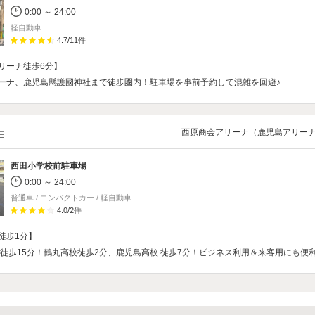
0:00 ～ 24:00
軽自動車
4.7
/
11
件
リーナ徒歩6分】
ーナ、鹿児島懸護國神社まで徒歩圏内！駐車場を事前予約して混雑を回避♪
西原商会アリーナ（鹿児島アリー
/日
西田小学校前駐車場
0:00 ～ 24:00
普通車 / コンパクトカー / 軽自動車
4.0
/
2
件
徒歩1分】
 徒歩15分！鶴丸高校徒歩2分、鹿児島高校 徒歩7分！ビジネス利用＆来客用にも便利