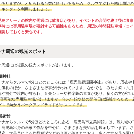
がありますが、とめられる台数に限りがあるため、クルマで訪れた際は周辺の
ーキング）を利用しましょう。
児島アリーナの館内や周辺には飲食店があり、イベントの合間や終了後に食事
事時には専用駐車場が混雑する可能性もあるため、周辺の時間貸駐車場（コイ
確認しておくと安心です。
ーナ周辺の観光スポット
ナ周辺には複数の観光スポットがあります。
國神社
ーナからクルマで4分ほどのところには「鹿児島縣護國神社」があり、厄祓や
生儀礼のほか、さまざまな行事が行われています。なかでも「みたま祭（六月
籠や提灯で境内が飾られ、音楽ショーや神楽舞の奉奏があり、多くの方が訪れ
ど収容可能な専用駐車場がありますが、年末年始や祭の開催日は混雑するため、
バスで向かうパークアンドライドがオススメです。
美術館
ーナからクルマで8分ほどのところにある「鹿児島市立美術館」は、鶴丸城の
。鹿児島出身の画家の作品を中心に、さまざまな美術品を展示しています。さ
講座、学芸員による作品解説などの企画が催されており、多くの方が足を運び