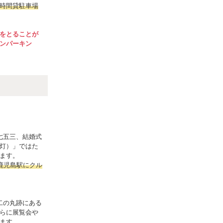
時間貸駐車場
をとることが
ンパーキン
七五三、結婚式
灯）」ではた
ます。
鹿児島駅にクル
二の丸跡にある
らに展覧会や
ます。