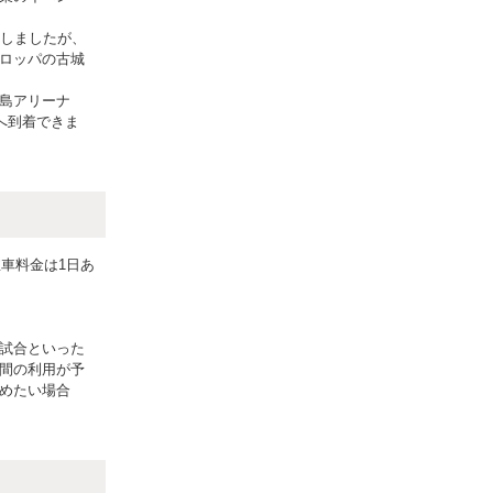
転しましたが、
ロッパの古城
島アリーナ
へ到着できま
車料金は1日あ
試合といった
間の利用が予
めたい場合