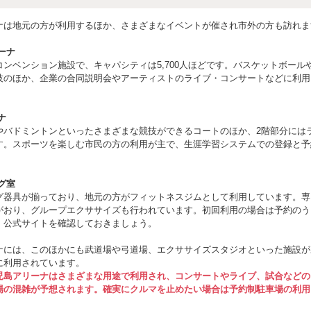
ナは地元の方が利用するほか、さまざまなイベントが催され市外の方も訪れま
ーナ
コンベンション施設で、キャパシティは5,700人ほどです。バスケットボール
技のほか、企業の合同説明会やアーティストのライブ・コンサートなどに利用
ナ
やバドミントンといったさまざまな競技ができるコートのほか、2階部分には
す。スポーツを楽しむ市民の方の利用が主で、生涯学習システムでの登録と予
グ室
グ器具が揃っており、地元の方がフィットネスジムとして利用しています。専
がおり、グループエクササイズも行われています。初回利用の場合は予約のう
、公式サイトを確認しておきましょう。
ナには、このほかにも武道場や弓道場、エクササイズスタジオといった施設が
に利用されています。
児島アリーナはさまざまな用途で利用され、コンサートやライブ、試合などの
場の混雑が予想されます。確実にクルマを止めたい場合は予約制駐車場の利用