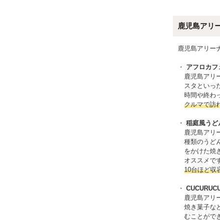
鹿児島アリ
鹿児島アリー
アフロカフ
鹿児島アリ
スタといっ
時間や終わ
クルマで訪
稲庭風うど
鹿児島アリ
種類のうど
をかけた焼
オススメで
10台ほど
CUCURU
鹿児島アリー
焼き菓子な
むことがで