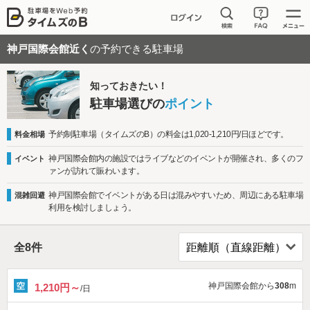
神戸国際会館近く
の予約できる駐車場
知っておきたい！
駐車場選びの
ポイント
予約制駐車場（タイムズのB）の料金は1,020-1,210円/日ほどです。
料金相場
神戸国際会館内の施設ではライブなどのイベントが開催され、多くのフ
イベント
ァンが訪れて賑わいます。
神戸国際会館でイベントがある日は混みやすいため、周辺にある駐車場
混雑回避
利用を検討しましょう。
全
8
件
神戸国際会館から
308
m
1,210円～
/日