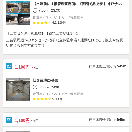
【出庫前に４階管理事務所にて割引処理必要】
神戸サンセンタープラザ駐車場
7:00 ～ 23:30
普通車 / コンパクトカー / 軽自動車
4.1
/
129
件
【三宮センター街直結】【阪急三宮駅徒歩5分】
三宮駅周辺へのアクセスが抜群な立体駐車場！通勤だけでなく観光やお買
い物にもおすすめです！
神戸国際会館から
545
m
1,100円～
/日
旧居留地25番館
0:00 ～ 24:00
普通車 / コンパクトカー / 軽自動車
5.0
/
1
件
神戸国際会館から
545
m
1,100円～
/日