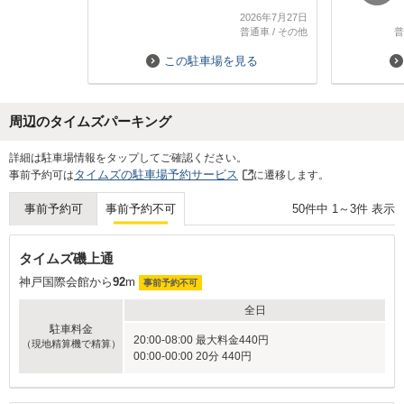
数字の番号が大きくなって行くので
車高の低い
2026年7月27日
どこだろうと不安になりました
る時に多少
普通車
/
その他
普
説明文で最後まで進み
変親切で優
屋内でないこと記載していたら
三宮やGラ
この駐車場を見る
安心できます
に行くのに
また 駐車場に戻るときも
どこから入るかわからないので
周辺のタイムズパーキング
こちらも ファミマの横の入り口から
入るとか記載お願い致します
Next
詳細は駐車場情報をタップしてご確認ください。
タイムズの駐車場予約サービス
事前予約可は
に遷移します。
50
件中
1
～
3
件 表示
事前予約可
事前予約不可
タイムズ磯上通
神戸国際会館から
92
m
事前予約不可
全日
駐車料金
20:00-08:00 最大料金440円
（現地精算機で精算）
00:00-00:00 20分 440円