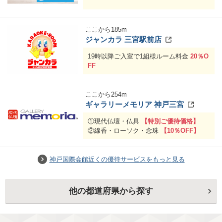
ここから
185
m
ジャンカラ 三宮駅前店
19時以降ご入室で1組様ルーム料金
20％O
FF
ここから
254
m
ギャラリーメモリア 神戸三宮
①現代仏壇・仏具
【特別ご優待価格】
②線香・ローソク・念珠
【10％OFF】
神戸国際会館近くの優待サービスをもっと見る
他の都道府県から探す