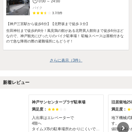
0:00 ～ 24:00
バイク
3.7
/
3
件
【神戸三宮駅から徒歩6分】【北野坂まで徒歩３分】
生田神社まで徒歩約8分！風見鶏の館がある北野異人館街まで徒歩6分ほど
なので、神戸観光にぴったりのバイク駐車場！ 駐輪スペースは屋根付きな
ので急な降雨の際の避難場所にもどうぞ！
さらに表示（
3
件）
新着レビュー
神戸サンセンタープラザ駐車場
旧居留地25
満足度：
満足度：
入出庫はエレベーターで
地下機械式
4階へ
す。
タイムズBの駐車場所わかりにくいです
値段は高い