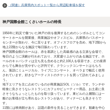
（関連）兵庫県内スポット一覧から周辺駐車場を探す
神戸国際会館こくさいホールの特長
1956年に戦災で傷ついた神戸の街を復興するためのシンボルとしてコン
サートホールを開業後、商業施設やオフィスビル、兵庫県のパスポート
センターが加わり、今に至ります。オフィスフロアを含め、地下2階から
地上22階からなる施設で毎日賑わっています。
神戸国際会館のホールは、赤を基調とした高級感のある立派な会場で、
毎日のように演劇が行われており、大変盛り上がりのある施設です。ホ
ールのキャパシティは立ち見も含めると約2,100人を収容でき、どの座席
からでも舞台が見やすいと評判です。クラシックコンサートはもちろ
ん、落語にミュージカル、ライブにコンサート、オペラまで幅広く使用
されています。好きなアーティストのチケットを買って訪れてみましょ
う。
地下エリアを主に占めているのが商業施設SOL（ソル）です。ランチや
軽食に良さそうなレストランにカフェやビューティー用品、お土産に良
さそうなちょっとしたものを取り扱っています。東ビルの上層階には一
般のお客様が立ち寄れるレストランがあり、ディナーにも良さそうで
す。
11階には映画館があり、話題の新作を見ることができます。観劇を中心