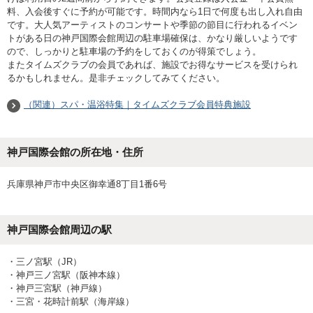
料、入会後すぐに予約が可能です。時間内なら1日で何度も出し入れ自由
です。大人気アーティストのコンサートや季節の節目に行われるイベン
トがある日の神戸国際会館周辺の駐車場確保は、かなり厳しいようです
ので、しっかりと駐車場の予約をしておくのが得策でしょう。
またタイムズクラブの会員であれば、施設でお得なサービスを受けられ
るかもしれません。是非チェックしてみてください。
（関連）スパ・温浴特集｜タイムズクラブ会員特典施設
神戸国際会館の所在地・住所
兵庫県神戸市中央区御幸通8丁目1番6号
神戸国際会館
周辺の駅
・
三ノ宮駅（JR）
・
神戸三ノ宮駅（阪神本線）
・
神戸三宮駅（神戸線）
・
三宮・花時計前駅（海岸線）