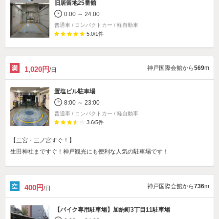
旧居留地25番館
0:00 ～ 24:00
普通車 / コンパクトカー / 軽自動車
5.0
/
1
件
神戸国際会館から
569
m
1,020円
/日
置塩ビル駐車場
8:00 ～ 23:00
普通車 / コンパクトカー / 軽自動車
3.6
/
5
件
【三宮・三ノ宮すぐ！】
生田神社まですぐ！神戸観光にも便利な人気の駐車場です！
神戸国際会館から
736
m
400円
/日
【バイク専用駐車場】
加納町3丁目11駐車場