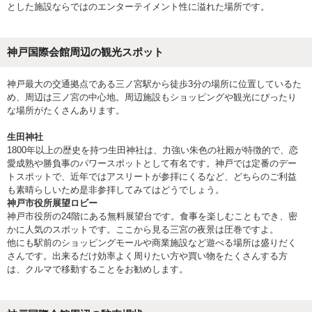
とした施設ならではのエンターテイメント性に溢れた場所です。
神戸国際会館周辺の観光スポット
神戸最大の交通拠点である三ノ宮駅から徒歩3分の場所に位置しているた
め、周辺は三ノ宮の中心地。周辺施設もショッピングや観光にぴったり
な場所がたくさんあります。
生田神社
1800年以上の歴史を持つ生田神社は、力強い朱色の社殿が特徴的で、恋
愛成熟や勝負事のパワースポットとして有名です。神戸では定番のデー
トスポットで、近年ではアスリートが参拝にくるなど、どちらのご利益
も素晴らしいため是非参拝してみてはどうでしょう。
神戸市役所展望ロビー
神戸市役所の24階にある無料展望台です。食事を楽しむこともでき、密
かに人気のスポットです。ここから見る三宮の夜景は圧巻ですよ。
他にも駅前のショッピングモールや商業施設など遊べる場所は盛りだく
さんです。出来るだけ効率よく周りたい方や買い物をたくさんする方
は、クルマで移動することをお勧めします。