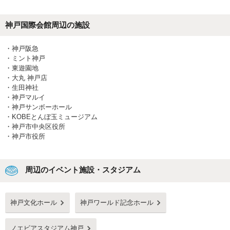
神戸国際会館
周辺の施設
・
神戸阪急
・
ミント神戸
・
東遊園地
・
大丸 神戸店
・
生田神社
・
神戸マルイ
・
神戸サンボーホール
・
KOBEとんぼ玉ミュージアム
・
神戸市中央区役所
・
神戸市役所
周辺のイベント施設・スタジアム
神戸文化ホール
神戸ワールド記念ホール
ノエビアスタジアム神戸