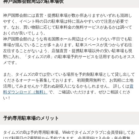
神戸国際会館周辺の駐車場状
神戸国際会館には直営・提携駐車場が数か所ありますがいずれも混雑し
やすく、イベント時の日の駐車場は特に混みやすいので注意が必要で
す。なお、買い物額に応じて駐車料金の無料サービスがあるかは調べて
おくのが良いでしょう。
神戸国際会館のような有名国際ホール周辺はイベントのない平日でも駐
車場が混んでいることが多々あります。駐車スペースが見つからず右往
左往することがないよう、店舗直営・提携駐車場以外の安い駐車場も視
野に入れ、「タイムズのB」の駐車場予約サービスを活用するのもオスス
メです。
また、タイムズのBでは空いている場所を予約制駐車場として貸し出して
くださるオーナーを募集しております。 初期費用無料で、お気軽に土地
活用してみませんか？思わぬ副収入になるかもしれません。 詳しくは
資
料ダウンロード（無料）
で、 ご確認いただけます。ぜひご相談くださ
い！
予約専用駐車場のメリット
タイムズのBは予約専用駐車場。Webでタイムズクラブに会員登録してお
けば利用日の2週間前から予約できます。会員登録は入会金・年会費無