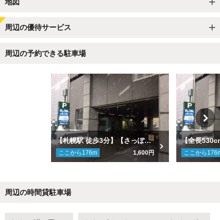
地図
周辺の優待サービス
周辺の予約できる駐車場
【札幌駅 徒歩3分】【さっぽろ駅 徒歩8分】【中小車両専用】日本生命札幌北口ビル駐車場
ここから
176
m
1,600円
ここから
176
周辺の時間貸駐車場
Next