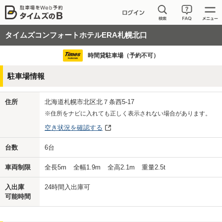
タイムズコンフォートホテルERA札幌北口
時間貸駐車場（予約不可）
駐車場情報
住所
北海道札幌市北区北７条西5-17
※住所をナビに入れても正しく表示されない場合があります。
空き状況を確認する
台数
6
台
車両制限
全長
5
m
全幅
1.9
m
全高
2.1
m
重量
2.5
t
入出庫
24時間入出庫可
可能時間