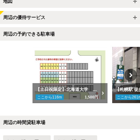
地図
周辺の優待サービス
周辺の予約できる駐車場
【土日祝限定】北海道大学 南門入構駐車場
ここから
116
m
1,500円
ここから
261
周辺の時間貸駐車場
Next