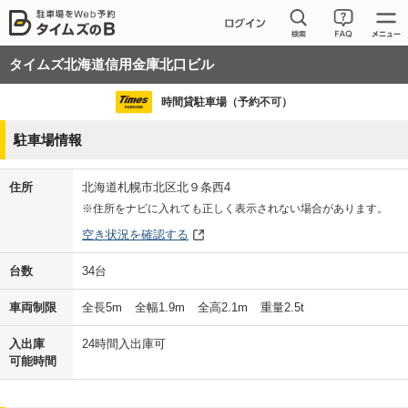
タイムズ北海道信用金庫北口ビル
時間貸駐車場（予約不可）
駐車場情報
住所
北海道札幌市北区北９条西4
※住所をナビに入れても正しく表示されない場合があります。
空き状況を確認する
台数
34
台
車両制限
全長
5
m
全幅
1.9
m
全高
2.1
m
重量
2.5
t
入出庫
24時間入出庫可
可能時間