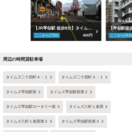
【JR琴似駅 徒歩8分】タイムズ二十四軒３・１駐車場
ここから
170
m
400円
ここから
543
周辺の時間貸駐車場
Next
タイムズ二十四軒４・１
タイムズ二十四軒３・１
タイムズ琴似駅前
タイムズ琴似駅前第２
タイムズ琴似駅ロータリー前
タイムズ八軒１条西
タイムズ八軒１条西第２
タイムズ琴似駅前第３