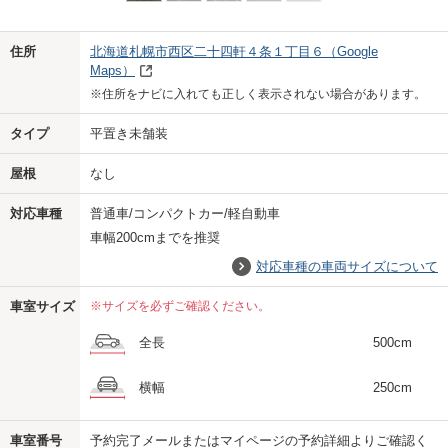
Previo
Next
住所
北海道札幌市西区二十四軒４条１丁目６
（Google
Maps）
※住所をナビに入れても正しく表示されない場合があります。
タイプ
平置き未舗装
屋根
なし
対応車種
普通車/コンパクトカー/軽自動車
車幅200cmまでを推奨
対応車種の車両サイズについて
車室サイズ
※サイズを必ずご確認ください。
全長
500cm
横幅
250cm
車室番号
予約完了メールまたはマイページの予約詳細よりご確認く
us