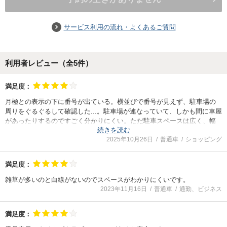
サービス利用の流れ・よくあるご質問
利用者レビュー（全
5
件）
満足度：
月極との表示の下に番号が出ている。横並びで番号が見えず、駐車場の
周りをぐるぐるして確認した...。駐車場が連なっていて、しかも間に車屋
があったりするのですごく分かりにくい。ただ駐車スペースは広く、幅
続きを読む
がでかい車でも安心。時間帯によるだろうが裏通なので車通りも激しく
2025年10月26日
普通車
ショッピング
なく使いやすいと思う。
満足度：
雑草が多いのと白線がないのでスペースがわかりにくいです。
2023年11月16日
普通車
通勤、ビジネス
満足度：