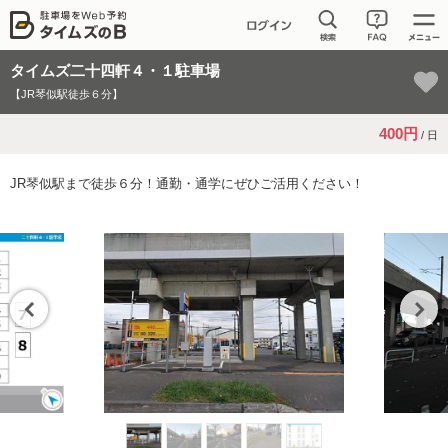
タイムズ二十四軒４・１駐車場
【JR琴似駅徒歩６分】
400円
/ 日
JR琴似駅まで徒歩６分！通勤・通学にぜひご活用ください！