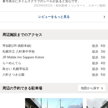
番号表示にタイムズクラブのシールがあると安心です。
2023年9月2日
軽自動車
コンサート、スポーツ観戦
レビューをもっと見る
周辺施設までのアクセス
琴似駅(JR 函館本線)
徒歩
6分
札幌市立 八軒東中学校
徒歩
3分
JR Mobile Inn Sapporo Kotoni
徒歩
3分
らーめんてら
徒歩
4分
鳥せい 札幌琴似店
徒歩
4分
八軒さつき公園
徒歩
5分
周辺の予約できる駐車場
地図から探す