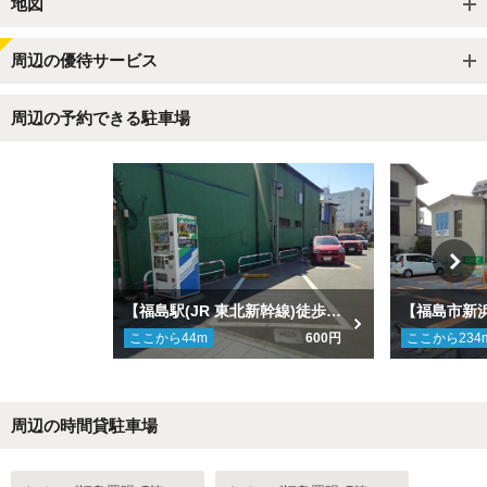
地図
周辺の優待サービス
周辺の予約できる駐車場
【福島駅(JR 東北新幹線)徒歩8分】タイムズ福島置賜町第4駐車場
ここから
44
m
600円
ここから
234
周辺の時間貸駐車場
Next