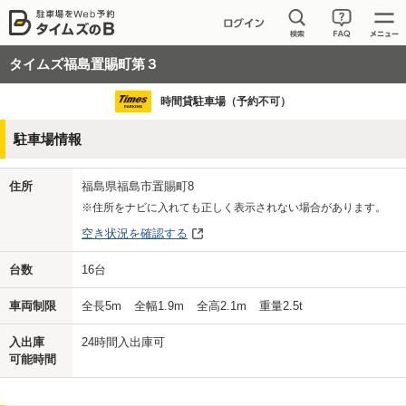
タイムズ福島置賜町第３
時間貸駐車場（予約不可）
駐車場情報
住所
福島県福島市置賜町8
※住所をナビに入れても正しく表示されない場合があります。
空き状況を確認する
台数
16
台
車両制限
全長
5
m
全幅
1.9
m
全高
2.1
m
重量
2.5
t
入出庫
24時間入出庫可
可能時間