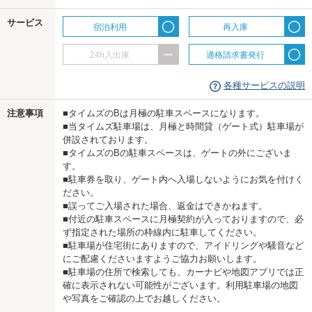
サービス
宿泊利用
再入庫
24h入出庫
適格請求書発行
各種サービスの説明
注意事項
■タイムズのBは月極の駐車スペースになります。
■当タイムズ駐車場は、月極と時間貸（ゲート式）駐車場が
併設されております。
■タイムズのBの駐車スペースは、ゲートの外にございま
す。
■駐車券を取り、ゲート内へ入場しないようにお気を付けく
ださい。
■誤ってご入場された場合、返金はできかねます。
■付近の駐車スペースに月極契約が入っておりますので、必
ず指定された場所の枠線内に駐車してください。
■駐車場が住宅街にありますので、アイドリングや騒音など
にご配慮くださいますようご協力お願いします。
■駐車場の住所で検索しても、カーナビや地図アプリでは正
確に表示されない可能性がございます。利用駐車場の地図
や写真をご確認の上でお越しください。