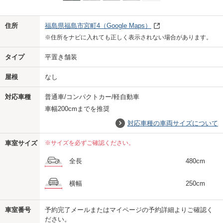
Previo
Next
住所
福島県福島市宮町4
（Google Maps）
※住所をナビに入れても正しく表示されない場合があります。
タイプ
平置き舗装
屋根
なし
対応車種
普通車/コンパクトカー/軽自動車
車幅200cmまでを推奨
対応車種の車両サイズについて
車室サイズ
※サイズを必ずご確認ください。
全長
480cm
横幅
250cm
車室番号
予約完了メールまたはマイページの予約詳細よりご確認く
ださい。
us