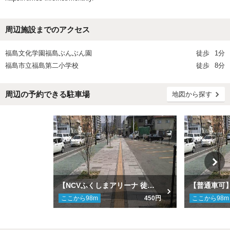
周辺施設までのアクセス
福島文化学園福島ぶんぶん園
徒歩
1分
福島市立福島第二小学校
徒歩
8分
周辺の予約できる駐車場
地図から探す
【NCVふくしまアリーナ 徒歩14分】【軽自動車専用】マンスリー福島新町第３駐車場
ここから
98
m
450円
ここから
98
m