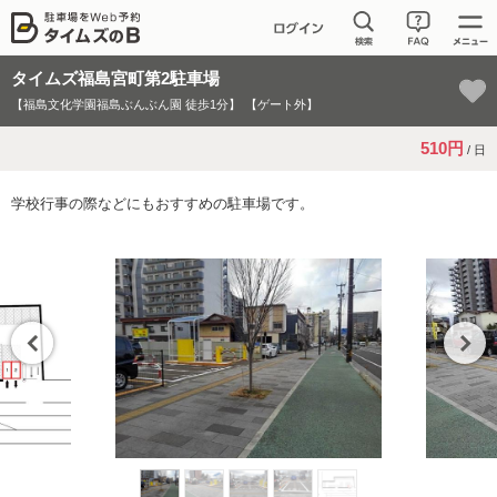
タイムズ福島宮町第2駐車場
【福島文化学園福島ぶんぶん園 徒歩1分】
【ゲート外】
510円
/ 日
学校行事の際などにもおすすめの駐車場です。