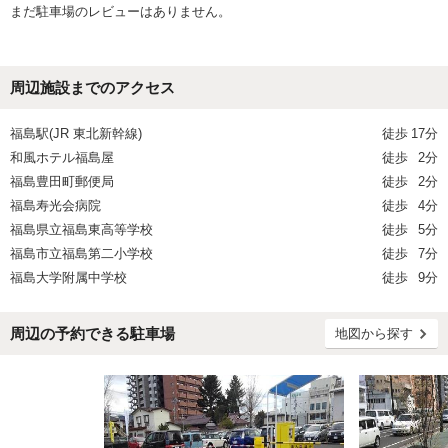
まだ駐車場のレビューはありません。
周辺施設までのアクセス
福島駅(JR 東北新幹線)
徒歩
17分
和風ホテル福島屋
徒歩
2分
福島豊田町郵便局
徒歩
2分
福島寿光会病院
徒歩
4分
福島県立福島東高等学校
徒歩
5分
福島市立福島第二小学校
徒歩
7分
福島大学附属中学校
徒歩
9分
周辺の予約できる駐車場
地図から探す