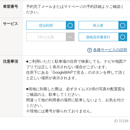
車室番号
予約完了メールまたはマイページの予約詳細よりご確認く
us
ださい。
サービス
宿泊利用
再入庫
24h入出庫
適格請求書発行
各種サービスの説明
注意事項
■ご利用いただく駐車場の住所で検索しても、ナビや地図ア
プリでは正しく表示されない場合がございます。
住所下にある「GoogleMAPで見る」のボタンを押して頂く
と正しい場所が表示されます。
■現地に到着した際は、必ずタイムズのBの写真や配置図を
ご確認の上、駐車してください。
間違って他の利用者の場所に駐車しないよう、お気を付け
ください。
※現地には番号が振られておりません。
ID
31186