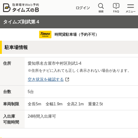
タイムズ則武第４
時間貸駐車場（予約不可）
駐車場情報
住所
愛知県名古屋市中村区則武1-4
※住所をナビに入れても正しく表示されない場合があります。
空き状況を確認する
台数
5
台
車両制限
全長
5
m
全幅
1.9
m
全高
2.1
m
重量
2.5
t
入出庫
24時間入出庫可
可能時間