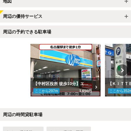
地図
周辺の優待サービス
周辺の予約できる駐車場
【中村区役所 徒歩10分】エムテック吉川パーキング
ここから
297
m
1,650円
ここから
352
周辺の時間貸駐車場
Next