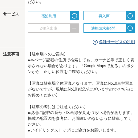
ださい。
us
サービス
宿泊利用
再入庫
24h入出庫
適格請求書発行
各種サービスの説明
注意事項
【駐車場へのご案内】
●本ページ記載の住所で検索しても、カーナビ等で正しく表
示されない場合があります。「GoogleMapsで見る」のボタ
ンから、正しい位置をご確認ください。
【写真は駐車場全体写真となります。写真にNo10車室写真
がないですが、現地にNo10表記がございますのでそちらに
お停めください】
【駐車の際にはご注意ください】
●現地に記載の番号・区画線が見えづらい場合があります。
掲載の配置図を参考に、お間違いのないように駐車してく
ださい。
●アイドリングストップにご協力をお願いします。