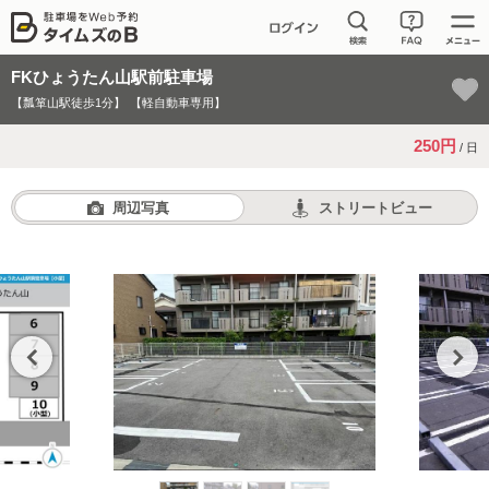
FKひょうたん山駅前駐車場
【瓢箪山駅徒歩1分】
【軽自動車専用】
250円
/ 日
周辺写真
ストリートビュー