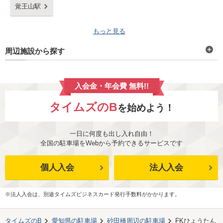
覚王山駅
もっと見る
周辺施設から探す
入会金・年会費 無料!!
タイムズのB
を始めよう！
一日に何度も出し入れ自由！
全国の駐車場をWebから予約できるサービスです
個人入会
法人入会
※法人入会は、別途タイムズビジネスカード発行手数料がかかります。
タイムズのB
愛知県
の駐車場
砂田橋
周辺の駐車場
FKひょうたん