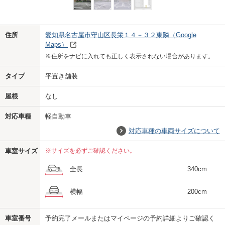
Previo
Next
住所
愛知県名古屋市守山区長栄１４－３２東隣
（Google
Maps）
※住所をナビに入れても正しく表示されない場合があります。
タイプ
平置き舗装
屋根
なし
対応車種
軽自動車
対応車種の車両サイズについて
車室サイズ
※サイズを必ずご確認ください。
全長
340cm
横幅
200cm
車室番号
予約完了メールまたはマイページの予約詳細よりご確認く