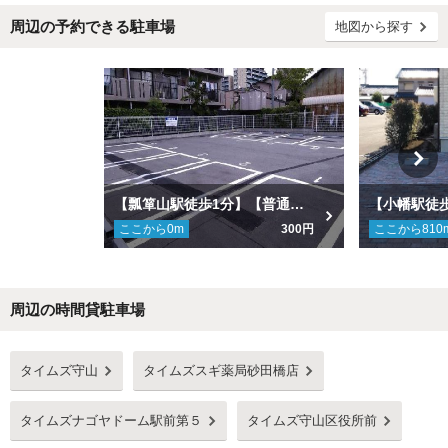
周辺の予約できる駐車場
地図から探す
【瓢箪山駅徒歩1分】【普通車可】FKひょうたん山駅前駐車場
ここから
0
m
300円
ここから
810
周辺の時間貸駐車場
Next
タイムズ守山
タイムズスギ薬局砂田橋店
タイムズナゴヤドーム駅前第５
タイムズ守山区役所前