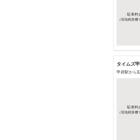
駐車料
（現地精算機
タイムズ甲
甲府駅から
1
駐車料
（現地精算機