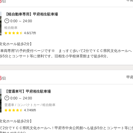
甲
円
/日
【軽自動車専用】
甲府相生駐車場
0:00 ～ 24:00
軽自動車
4.6
/
17
件
文化ホール徒歩2分】
軽車両専用"の予約受付ページです※ まっすぐ歩いて2分でＹＣＣ県民文化ホールへ
歩5分とコンサート等に便利です。旧相生小学校体育館まで徒歩8分。
甲
円
/日
【普通車可】
甲府相生駐車場
0:00 ～ 24:00
普通車 / コンパクトカー / 軽自動車
4.7
/
49
件
文化ホール徒歩2分】
て2分でＹＣＣ県民文化ホールへ！甲府市中央公民館へも徒歩5分とコンサート等に