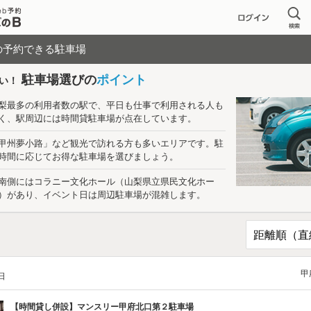
の予約できる駐車場
駐車場選びの
ポイント
い！
梨最多の利用者数の駅で、平日も仕事で利用される人も
く、駅周辺には時間貸駐車場が点在しています。
甲州夢小路」など観光で訪れる方も多いエリアです。駐
時間に応じてお得な駐車場を選びましょう。
南側にはコラニー文化ホール（山梨県立県民文化ホー
）があり、イベント日は周辺駐車場が混雑します。
甲
/日
【時間貸し併設】
マンスリー甲府北口第２駐車場