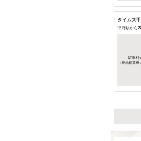
タイムズ甲
甲府駅から
2
駐車料
（現地精算機