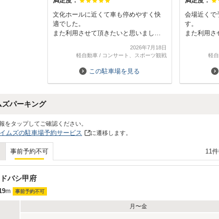
満足度：
満足度：
文化ホールに近くて車も停めやすく快
会場近くで
適でした。
す。
また利用させて頂きたいと思いまし
また利用さ
た。
2026年7月18日
軽自動車
/
コンサート、スポーツ観戦
軽自
この駐車場を見る
ムズパーキング
報をタップしてご確認ください。
イムズの駐車場予約サービス
に遷移します。
11
事前予約不可
ドバシ甲府
19
m
事前予約不可
月〜金