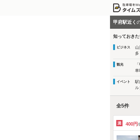
甲府駅近く
知っておきた
山
ビジネス
多
「
観光
車
駅
イベント
ル
全
5
件
400円