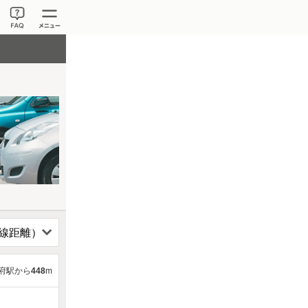
府駅から
448
m