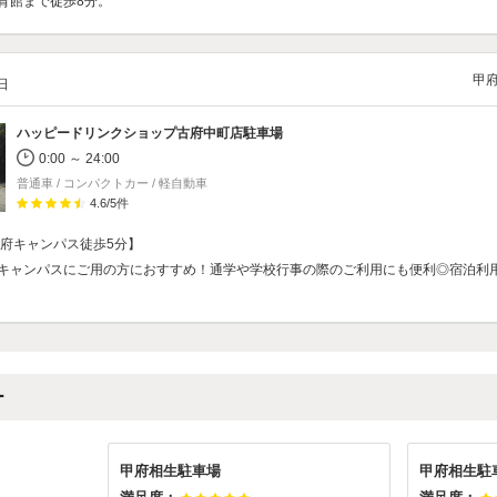
育館まで徒歩8分。
甲
/日
ハッピードリンクショップ古府中町店駐車場
0:00 ～ 24:00
普通車 / コンパクトカー / 軽自動車
4.6
/
5
件
甲府キャンパス徒歩5分】
キャンパスにご用の方におすすめ！通学や学校行事の際のご利用にも便利◎宿泊利
ー
甲府相生駐車場
甲府相生駐