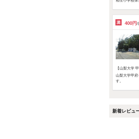
相生小学校体
400円
【山梨大学 
山梨大学甲府
す。
新着レビュ