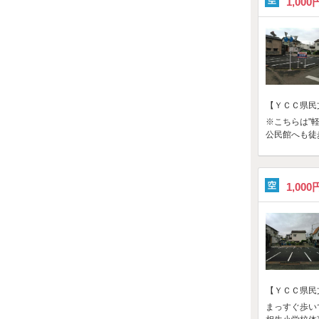
1,000
【ＹＣＣ県民
※こちらは"
公民館へも徒
1,000
【ＹＣＣ県民
まっすぐ歩い