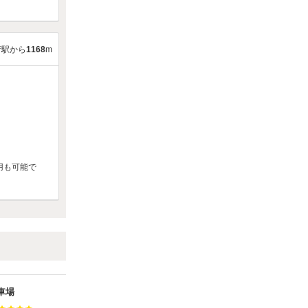
府駅から
1168
m
用も可能で
車場
甲府相生駐車場