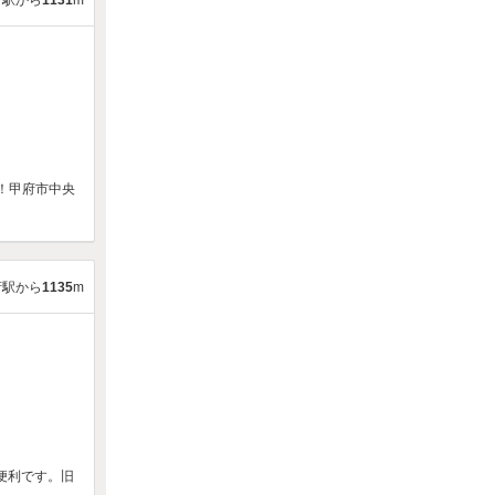
府駅から
1131
m
！甲府市中央
府駅から
1135
m
便利です。旧