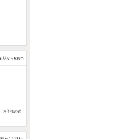
府駅から
638
m
、お子様の送