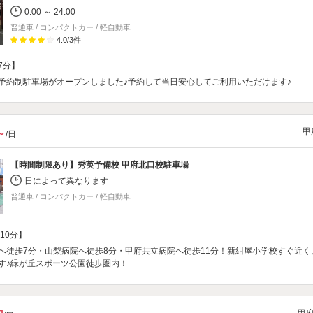
0:00 ～ 24:00
普通車 / コンパクトカー / 軽自動車
4.0
/
3
件
7分】
予約制駐車場がオープンしました♪予約して当日安心してご利用いただけます♪
甲
～
/日
【時間制限あり】
秀英予備校 甲府北口校駐車場
日によって異なります
普通車 / コンパクトカー / 軽自動車
10分】
へ徒歩7分・山梨病院へ徒歩8分・甲府共立病院へ徒歩11分！新紺屋小学校すぐ近く
す♪緑が丘スポーツ公園徒歩圏内！