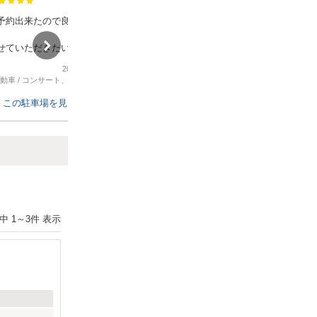
満足度：
予約出来たので良かったで
YCC県民文化ホールに近く、場所もわ
かりやすかったです。また利用しま
せていただきたいです。
す。
2026年7月11日
2026年6月21日
動車
/
コンサート、スポーツ観戦
軽自動車
/
コンサート、スポーツ観戦
この駐車場を見る
この駐車場を見る
Next
件中
1
～
3
件 表示