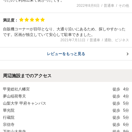
ったので利用出来て良かったです。
2022年8月6日
普通車
その他
満足度：
自販機コーナーが目印となり、大通り沿いにあるため、探しやすかった
です。区画が独立していて安心して駐車できました。
2021年7月11日
普通車
通勤、ビジネス
レビューをもっと見る
周辺施設までのアクセス
甲斐総社八幡宮
徒歩
4分
夢山稲荷尊天
徒歩
4分
山梨大学 甲府キャンパス
徒歩
5分
華光院
徒歩
5分
行蔵院
徒歩
5分
宗信寺
徒歩
6分
万年山大泉寺
徒歩
8分