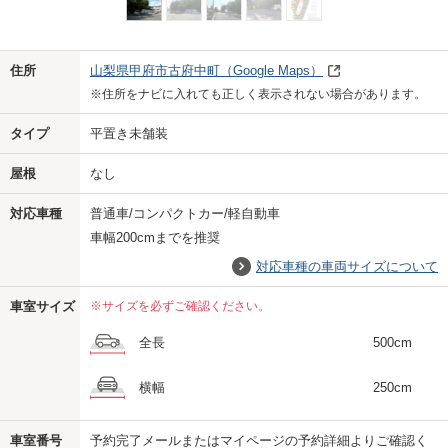
Previo
Next
住所
山梨県甲府市古府中町
（Google Maps）
※住所をナビに入れても正しく表示されない場合があります。
タイプ
平置き未舗装
屋根
なし
対応車種
普通車/コンパクトカー/軽自動車
車幅200cmまでを推奨
対応車種の車両サイズについて
車室サイズ
※サイズを必ずご確認ください。
全長
500cm
横幅
250cm
車室番号
予約完了メールまたはマイページの予約詳細よりご確認く