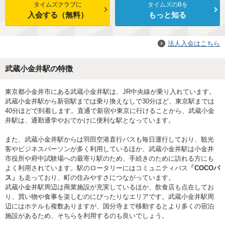
タイムズクラブに
タイムズのBを
入会する（無料）
もっと知る
法人入会はこちら
武蔵小金井駅の特徴
東京都小金井市にある武蔵小金井駅は、JR中央線が乗り入れています。
武蔵小金井駅から新宿駅までは乗り換えなしで30分ほど、東京駅までは
40分ほどで到着します。直通で新宿や東京に行けることから、武蔵小金
井駅は、通勤通学やおでかけに便利な駅となっています。
また、武蔵小金井駅からは羽田空港直行バスも毎日運行しており、観光
客やビジネスパーソンが多く利用しているほか、武蔵小金井駅は小金井
市役所や府中試験場への最寄り駅のため、手続きのために訪れる方にも
よく利用されています。駅のロータリーにはコミュニティバス
「COCOバ
ス」
も走っており、町の住みやすさにつながっています。
武蔵小金井駅周辺は商業施設が充実しているほか、飲食店も点在してお
り、買い物や食事を楽しむのにぴったりなエリアです。武蔵小金井駅周
辺にはホテルも複数ありますが、国分寺まで移動するとより多くの宿泊
施設があるため、そちらを利用するのも良いでしょう。