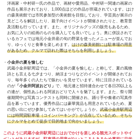
洋画家・中村研一氏の作品で、画材や愛用品、中村研一関連の画家の
作品も展示されており、1,000点ほどの作品が所蔵されています。はけ
の森美術館では市民参加型の美術館を目指しており、学芸員が展示の
見どころを解説したり、親子向けイベントが開催されたりと、教育普
及活動も行っています。また、オリジナルグッズの販売もあるため、
お気に入りの絵画のものを購入しても良いでしょう。奥に併設されて
いるカフェでは地元小金井産の旬の野菜を使ったメニューが並んでお
り、ゆっくりと食事を楽しめます。
はけの森美術館には駐車場の用意
があるため、クルマで訪れた際はそちらを利用しましょう。
小金井の夏を愉しむ
武蔵小金井駅周辺では、「小金井の夏を愉しむ」と称して、夏の風物
詩とも言える七夕まつり、納涼まつりなどのイベントが開催されてお
り、毎年多くの人たちで賑わいを見せています。特に注目されている
のが
「小金井阿波おどり」
で、地元連と招待連合わせて各日20以上も
の連が、個性あふれる阿波おどりで人々を魅了します。また、祭り開
催期間中は写真コンテストも同時に開催され、踊り手や奏者の写真作
品を募っています。優秀作品には豪華賞品も用意されているため、夏
の思い出にぜひ参加してみてはいかがでしょうか。
武蔵小金井駅周辺
には時間貸駐車場（コインパーキング）が点在しているため、そちら
にクルマをとめて徒歩で目的地まで向かいましょう。
このように武蔵小金井駅周辺にはおでかけを楽しめる観光スポットやイ
ベントがありますが、駐車場の用意がないところもあるため事前に目的