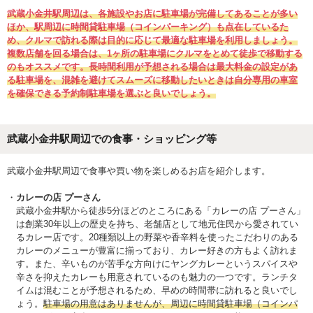
武蔵小金井駅周辺は、各施設やお店に駐車場が完備してあることが多い
ほか、駅周辺に時間貸駐車場（コインパーキング）も点在しているた
め、クルマで訪れる際は目的に応じて最適な駐車場を利用しましょう。
複数店舗を回る場合は、1ヶ所の駐車場にクルマをとめて徒歩で移動する
のもオススメです。長時間利用が予想される場合は最大料金の設定があ
る駐車場を、混雑を避けてスムーズに移動したいときは自分専用の車室
を確保できる予約制駐車場を選ぶと良いでしょう。
武蔵小金井駅周辺での食事・ショッピング等
武蔵小金井駅周辺で食事や買い物を楽しめるお店を紹介します。
カレーの店 プーさん
武蔵小金井駅から徒歩5分ほどのところにある「カレーの店 プーさん」
は創業30年以上の歴史を持ち、老舗店として地元住民から愛されてい
るカレー店です。20種類以上の野菜や香辛料を使ったこだわりのある
カレーのメニューが豊富に揃っており、カレー好きの方もよく訪れま
す。また、辛いものが苦手な方向けにヤングカレーというスパイスや
辛さを抑えたカレーも用意されているのも魅力の一つです。ランチタ
イムは混むことが予想されるため、早めの時間帯に訪れると良いでし
ょう。
駐車場の用意はありませんが、周辺に時間貸駐車場（コインパ