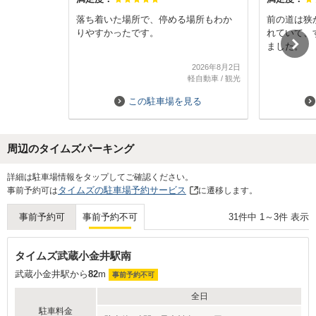
落ち着いた場所で、停める場所もわか
前の道は狭
りやすかったです。
れていて、
ました。
2026年8月2日
軽自動車
/
観光
この駐車場を見る
周辺のタイムズパーキング
Next
詳細は駐車場情報をタップしてご確認ください。
タイムズの駐車場予約サービス
事前予約可は
に遷移します。
31
件中
1
～
3
件 表示
事前予約可
事前予約不可
タイムズ武蔵小金井駅南
武蔵小金井駅から
82
m
事前予約不可
全日
駐車料金