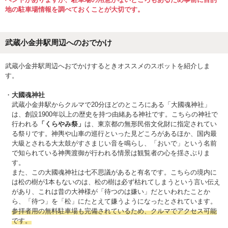
地の駐車場情報を調べておくことが大切です。
武蔵小金井駅周辺へのおでかけ
武蔵小金井駅周辺へおでかけするときオススメのスポットを紹介しま
す。
大國魂神社
武蔵小金井駅からクルマで20分ほどのところにある「大國魂神社」
は、創設1900年以上の歴史を持つ由緒ある神社です。こちらの神社で
行われる
「くらやみ祭」
は、東京都の無形民俗文化財に指定されてい
る祭りです。神輿や山車の巡行といった見どころがあるほか、国内最
大級とされる大太鼓がすさまじい音を鳴らし、「おいで」という名前
で知られている神輿渡御が行われる情景は観覧者の心を揺さぶりま
す。
また、この大國魂神社は七不思議があると有名です。こちらの境内に
は松の樹が1本もないのは、松の樹は必ず枯れてしまうという言い伝え
があり、これは昔の大神様が「待つのは嫌い」だといわれたことか
ら、「待つ」を「松」にたとえて嫌うようになったとされています。
参拝者用の無料駐車場も完備されているため、クルマでアクセス可能
です。