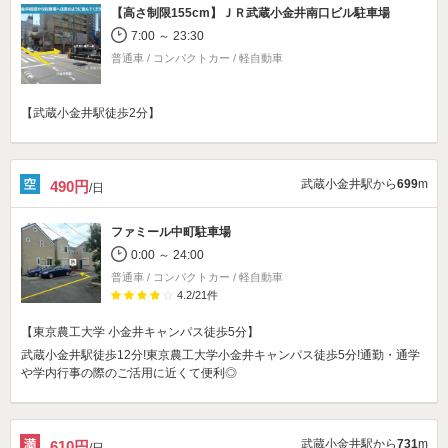
【高さ制限155cm】
ＪＲ武蔵小金井南口ビル駐車場
7:00 ～ 23:30
普通車 / コンパクトカー / 軽自動車
【武蔵小金井駅徒歩2分】
武蔵小金井駅から
699
m
490円
/日
ファミール中町駐車場
0:00 ～ 24:00
普通車 / コンパクトカー / 軽自動車
4.2
/
21
件
【東京農工大学 小金井キャンパス徒歩5分】
武蔵小金井駅徒歩12分!東京農工大学小金井キャンパス徒歩5分!通勤・通学
や学内行事の際のご活用に近くて便利◎
武蔵小金井駅から
731
m
610円
/日