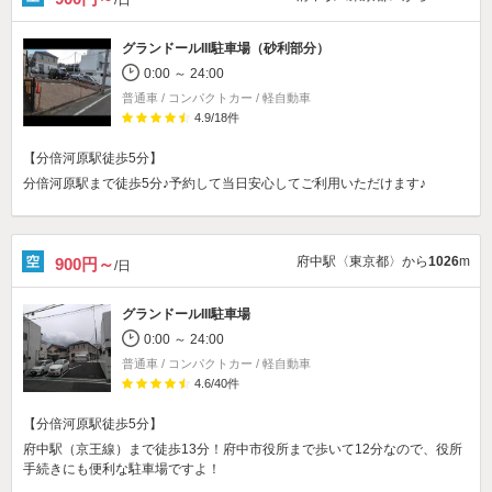
グランドールIII駐車場（砂利部分）
0:00 ～ 24:00
普通車 / コンパクトカー / 軽自動車
4.9
/
18
件
【分倍河原駅徒歩5分】
分倍河原駅まで徒歩5分♪予約して当日安心してご利用いただけます♪
府中駅〈東京都〉から
1026
m
900円～
/日
グランドールIII駐車場
0:00 ～ 24:00
普通車 / コンパクトカー / 軽自動車
4.6
/
40
件
【分倍河原駅徒歩5分】
府中駅（京王線）まで徒歩13分！府中市役所まで歩いて12分なので、役所
手続きにも便利な駐車場ですよ！