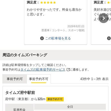
満足度：
満足度：
わかりやすかったです。料金も適当か
美好水遊び
と思います。
ぐらいしか
より安い気
車室番号ガ
2026年8月1日
ればいいか
普通車
/
コンサート、スポーツ観戦
この駐車場を見る
周辺のタイムズパーキング
Next
詳細は駐車場情報をタップしてご確認ください。
タイムズの駐車場予約サービス
事前予約可は
に遷移します。
43
件中
1
～
3
件 表示
事前予約可
事前予約不可
タイムズ府中駅前
府中駅〈東京都〉から
121
m
事前予約不可
全日
駐車料金