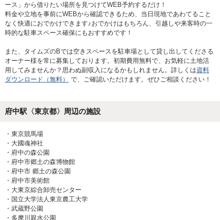
ース」から借りたい場所を見つけてWEB予約するだけ！
料金や立地を事前にWEBから確認できるため、当日現地であわてること
なく快適におでかけできます♪おでかけはもちろん、引越しや来客時の一
時的な駐車スペース確保にもおすすめです！
また、タイムズのBでは空きスペースを駐車場として貸し出してくださる
オーナー様を常に募集しております。初期費用無料で、お気軽に土地活
用してみませんか？思わぬ副収入になるかもしれません。詳しくは
資料
ダウンロード（無料）
で、ご確認いただけます。ぜひご相談ください！
府中駅〈東京都〉
周辺の施設
・
東京競馬場
・
大國魂神社
・
府中の森公園
・
府中市郷土の森博物館
・
府中市 郷土の森公園
・
府中市美術館
・
大東京綜合卸売センター
・
国立大学法人東京農工大学
・
武蔵野公園
・
多摩川親水公園