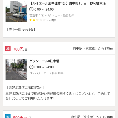
【ルミエール府中徒歩4分】
府中町1丁目 砂利駐車場
0:00 ～ 24:00
普通車 / コンパクトカー / 軽自動車
2.7
/
3
件
【府中公園 徒歩1分】
府中駅〈東京都〉から
975
m
700円
/日
グランドールII駐車場
0:00 ～ 24:00
コンパクトカー / 軽自動車
【美好水遊び広場徒歩2分】
三好水遊び広場まで徒歩2分♪美好町公園すぐ近くにございます。予約して
当日安心してご利用いただけます♪
府中駅〈東京都〉から
1016
m
900円～
/日