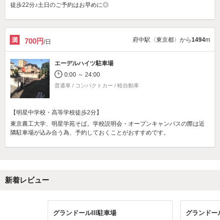
徒歩22分♪土日のご予約はお早めに◎
府中駅〈東京都〉から
1494
m
700円
/日
エーデルハイツ駐車場
0:00 ～ 24:00
普通車 / コンパクトカー / 軽自動車
【明星中学校・高等学校徒歩2分】
東京農工大学、明星学苑そば。学校説明会・オープンキャンパスの際は近
隣駐車場が込み合う為、予約しておくことがおすすめです。
新着レビュー
グランドールIII駐車場
グランドール