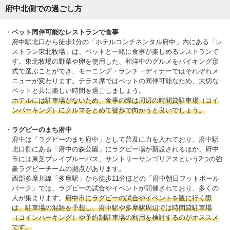
府中北側での過ごし方
ペット同伴可能なレストランで食事
府中駅北口から徒歩1分の「ホテルコンチネンタル府中」内にある「レ
ストラン東北牧場」は、ペットと一緒に食事が楽しめるレストランで
す。東北牧場の野菜や卵を使用した、和洋中のグルメをバイキング形
式で選ぶことができ、モーニング・ランチ・ディナーではそれぞれメ
ニューが変わります。テラス席ではペットの同伴可能なため、大切な
ペットと共に楽しい時間を過ごしましょう。
ホテルには駐車場がないため、食事の際は周辺の時間貸駐車場（コイ
ンパーキング）にクルマをとめて徒歩で向かうと良いでしょう。
ラグビーのまち府中
府中は「ラグビーのまち府中」として普及に力を入れており、府中駅
北口側にある「府中の森公園」にラグビー場が新設されるほか、府中
市には東芝ブレイブルーパス、サントリーサンゴリアスという2つの強
豪ラグビーチームの拠点があります。
西部多摩川線「多摩駅」から徒歩11分ほどの「府中朝日フットボール
パーク」では、ラグビーの試合やイベントが開催されており、多くの
人が集まります。
府中市にラグビーの試合やイベントを観に行く際
は、駐車場の混雑を予想し、府中駅や多摩駅周辺では時間貸駐車場
（コインパーキング）や予約制駐車場の利用を検討するのがオススメ
です。