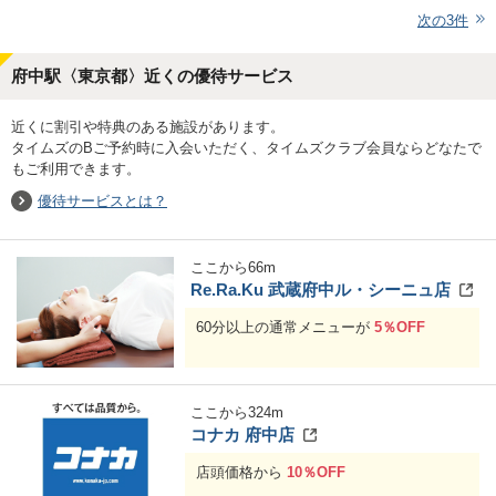
次の
3
件
府中駅〈東京都〉近くの優待サービス
近くに割引や特典のある施設があります。
タイムズのBご予約時に入会いただく、タイムズクラブ会員ならどなたで
もご利用できます。
優待サービスとは？
ここから
66
m
Re.Ra.Ku 武蔵府中ル・シーニュ店
60分以上の通常メニューが
5％OFF
ここから
324
m
コナカ 府中店
店頭価格から
10％OFF