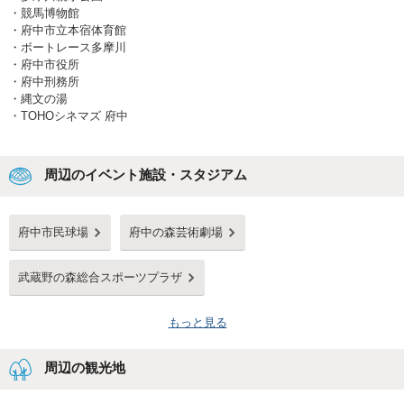
・
競馬博物館
・
府中市立本宿体育館
・
ボートレース多摩川
・
府中市役所
・
府中刑務所
・
縄文の湯
・
TOHOシネマズ 府中
周辺のイベント施設・スタジアム
府中市民球場
府中の森芸術劇場
武蔵野の森総合スポーツプラザ
もっと見る
周辺の観光地