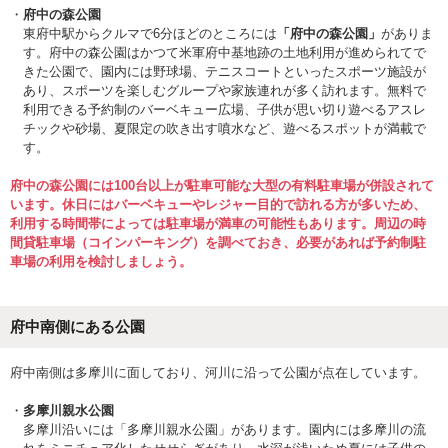
府中の森公園
東府中駅からクルマで6分ほどのところには
「府中の森公園」
がありま
す。府中の森公園はかつて米軍府中基地跡の土地利用が進められてで
きた公園で、園内には野球場、テニスコートといったスポーツ施設が
あり、スポーツを楽しむグループや家族連れが多く訪れます。無料で
利用できる予約制のバーベキュー広場、子供が思い切り遊べるアスレ
チックや砂場、夏限定の吹き出す噴水など、遊べるスポットが満載で
す。
府中の森公園には100台以上が駐車可能な大型の有料駐車場が併設されて
います。休日にはバーベキューやレジャー目的で訪れる方が多いため、
利用する時間帯によっては駐車場が満車の可能性もあります。周辺の時
間貸駐車場（コインパーキング）を調べておき、必要があれば予約制駐
車場の利用を検討しましょう。
府中南側にある公園
府中南側は多摩川に面しており、河川に沿って公園が点在しています。
多摩川親水公園
多摩川沿いには「多摩川親水公園」があります。園内には多摩川の流