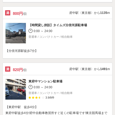
府中駅〈東京都〉から
1135
m
800円
/日
【時間貸し併設】
タイムズ分倍河原駐車場
0:00 ～ 24:00
普通車 / コンパクトカー / 軽自動車
【分倍河原駅徒歩7分】
府中駅〈東京都〉から
1491
m
820円
/日
東府中マンション駐車場
0:00 ～ 24:00
普通車 / コンパクトカー / 軽自動車
3.9
/
8
件
【東府中駅 徒歩4分】
東府中駅徒歩4分!府中自動車教習所すぐ近くの駐車場です!東京競馬場まで