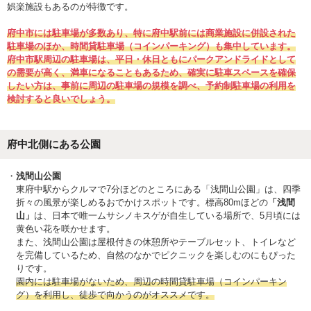
娯楽施設もあるのが特徴です。
府中市には駐車場が多数あり、特に府中駅前には商業施設に併設された
駐車場のほか、時間貸駐車場（コインパーキング）も集中しています。
府中市駅周辺の駐車場は、平日・休日ともにパークアンドライドとして
の需要が高く、満車になることもあるため、確実に駐車スペースを確保
したい方は、事前に周辺の駐車場の規模を調べ、予約制駐車場の利用を
検討すると良いでしょう。
府中北側にある公園
浅間山公園
東府中駅からクルマで7分ほどのところにある「浅間山公園」は、四季
折々の風景が楽しめるおでかけスポットです。標高80mほどの
「浅間
山」
は、日本で唯一ムサシノキスゲが自生している場所で、5月頃には
黄色い花を咲かせます。
また、浅間山公園は屋根付きの休憩所やテーブルセット、トイレなど
を完備しているため、自然のなかでピクニックを楽しむのにもぴった
りです。
園内には駐車場がないため、周辺の時間貸駐車場（コインパーキン
グ）を利用し、徒歩で向かうのがオススメです。