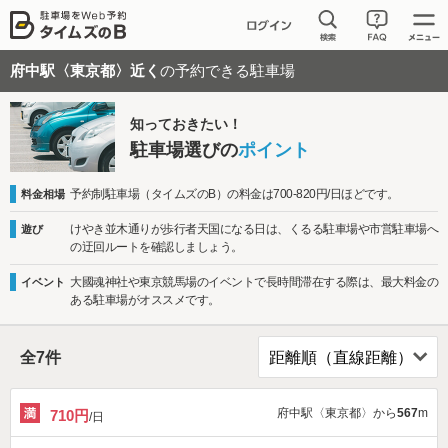
府中駅〈東京都〉近く
の予約できる駐車場
知っておきたい！
駐車場選びの
ポイント
予約制駐車場（タイムズのB）の料金は700-820円/日ほどです。
料金相場
けやき並木通りが歩行者天国になる日は、くるる駐車場や市営駐車場へ
遊び
の迂回ルートを確認しましょう。
大國魂神社や東京競馬場のイベントで長時間滞在する際は、最大料金の
イベント
ある駐車場がオススメです。
全
7
件
府中駅〈東京都〉から
567
m
710円
/日