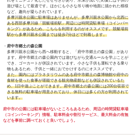
れをミニチュア化したせせらぎがあり、水深が浅いため夏には子供の
遊び場として最適です。ほかにも小さな吊り橋や地面に描かれた模様
など、趣向が凝らされています。
多摩川親水公園に駐車場はありませんが、多摩川親水公園から北西に
ある西部多摩川線「競艇場前駅」周辺には時間貸駐車場（コインパー
キング）があるため、こちらを利用するのがオススメです。競艇場前
駅から多摩川親水公園までは徒歩7分ほどで到着します。
府中市郷土の森公園
多摩川親水公園から西へ移動すると、「府中市郷土の森公園」があり
ます。府中市郷土の森公園内では遊びながら交通ルールを学ぶことが
でき、ゴーカートが併設されています。小さな子供も運転できる乗り
物もあるため、子供と一緒におでかけするのにオススメです。
また、園内にはプラネタリウムのある府中市郷土の森博物館や府中の
食材を使った食事が堪能できる観光物産館なども併設されているた
め、1日中遊ぶことができます。府中市郷土の森公園には200台収容で
きる無料の駐車場が用意されており、休日には多くの方が利用されて
います。
府中市の公園には駐車場がないところもあるため、周辺の時間貸駐車場
（コインパーキング）情報、駐車料金や割引サービス、最大料金の有無
などを事前に調べておくと良いでしょう。