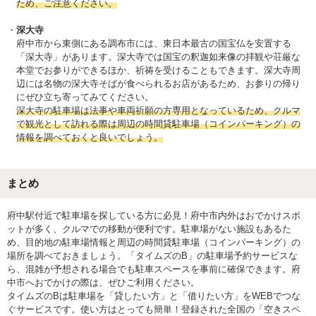
ため、ご注意ください。
深大寺
府中市から東側にある調布市には、東日本最古の国宝仏を安置する
「深大寺」があります。深大寺では国宝の釈迦如来像の拝観や荘厳な
本堂でお参りができるほか、祈祷を受けることもできます。深大寺周
辺には名物の深大寺そばが食べられるお店があるため、お参りの帰り
にぜひ立ち寄ってみてください。
深大寺の駐車場は法事や車両祈願の方専用となっているため、クルマ
で観光として訪れる際は周辺の時間貸駐車場（コインパーキング）の
情報を調べておくと良いでしょう。
まとめ
府中駅付近で駐車場を探している方に必見！府中市内外はおでかけスポ
ットが多く、クルマでの移動が便利です。駐車場がない施設もあるた
め、目的地の駐車場情報と周辺の時間貸駐車場（コインパーキング）の
場所を調べておきましょう。「タイムズのB」の駐車場予約サービスな
ら、混雑が予想される場合でも駐車スペースを事前に確保できます。府
中市へおでかけの際は、ぜひご利用ください。
タイムズのBは駐車場を「貸したい方」と「借りたい方」をWEBでつな
ぐサービスです。使い方はとっても簡単！登録された全国の「空きスペ