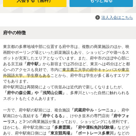
入会する（無料）
もっと知る
法人入会はこちら
府中の特徴
東京都の多摩地域中部に位置する府中市は、複数の商業施設のほか、映
画館やボーリング場といった娯楽施設もあり、ショッピングや遊べるス
ポットが充実したエリアとなっています。また、府中市のほぼ中心部に
ある京王線
「府中駅」
から新宿までは25分ほど、東京へは45分ほどと都
心へのアクセスも良好で、市内に
東京農工大学の府中キャンパスや東京
外国語大学、学生寮もある
ことから、府中市は学生が多く暮らすエリア
でもあります。
府中駅周辺は再開発によって街並みは近代的で新しくなりましたが、
「府中の森公園」や「浅間山公園」
、多摩川といった自然に触れられる
スポットもたくさんあります。
一方で、府中駅の駅前には、複合施設
「武蔵府中ル・シーニュ」
、府中
駅南口から直結する
「府中くるる」
、けやき並木の専門店街
「府中フォ
ーリス」
と3つの商業施設が集まっており、ショッピングにも便利です。
ほかにも、府中駅北側には
「多磨霊園」「府中運転免許試験場」
などが
あり、府中駅南口側には
「東京競馬場」「ボートレース多摩川」
などの