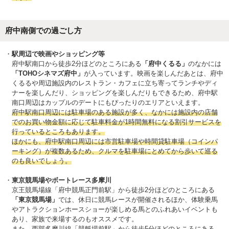
府中南側での過ごし方
駅周辺で映画やショッピング等
府中駅南口から徒歩2分ほどのところにある
「府中くるる」
のなかには
「TOHOシネマズ府中」
が入っています。映画を楽しんだあとは、府中
くるるや周辺施設内のレストラン・カフェに立ち寄ってランチやディ
ナーを楽しんだり、ショッピングを楽しんだりもできるため、府中駅
南口周辺はカップルのデートにもぴったりのエリアといえます。
府中駅南口周辺には駐車場のある施設が多く、なかには施設内の店舗
でのお買い物金額に応じて駐車料金が1時間無料になる割引サービスを
行っているところもあります。
ほかにも、府中駅南口周辺には市営駐車場や時間貸駐車場（コインパ
ーキング）が複数あるため、クルマを駐車場にとめてから歩いて巡る
のも良いでしょう。
東京競馬場やボートレース多摩川
京王競馬場線「府中競馬正門前駅」から徒歩2分ほどのところにある
「東京競馬場」
では、休日に競馬レースが開催されるほか、体験乗馬
やアトラクションホースショーが楽しめる馬とのふれあいイベントも
あり、家族で来場するのもオススメです。
また、西部多摩川線「競艇場前駅」から徒歩5分ほどのところにある