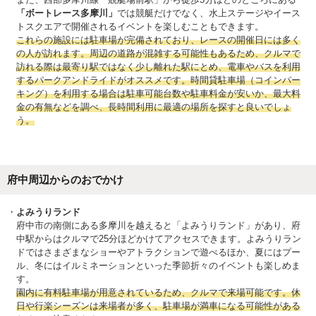
「ボートレース多摩川」
では競艇だけでなく、水上ステージやイース
トスクエアで開催されるイベントを楽しむこともできます。
これらの施設には駐車場が完備されており、レースの開催日には多く
の人が訪れます。周辺の道路が混雑する可能性もあるため、クルマで
訪れる際は最寄り駅ではなく少し離れた駅にとめ、電車やバスを利用
するパークアンドライドがオススメです。時間貸駐車場（コインパー
キング）を利用する場合は駐車可能台数や駐車料金が安いか、最大料
金の有無などを調べ、長時間利用に最適の場所を探すと良いでしょ
う。
府中周辺からのおでかけ
よみうりランド
府中市の南側にある多摩川を越えると「よみうりランド」があり、府
中駅からはクルマで25分ほどかけてアクセスできます。よみうりラン
ドではさまざまなショーやアトラクションで遊べるほか、夏にはプー
ル、冬にはイルミネーションといった季節折々のイベントも楽しめま
す。
園内に有料駐車場が用意されているため、クルマで来場可能です。休
日や行楽シーズンは来場者が多く、駐車場が満車になる可能性がある